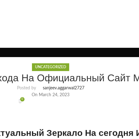
UNCATEGORIZED
охода На Официальный Сайт М
Posted by
sanjeev.aggarwal2727
On March 24, 2023
0
ктуальный Зеркало На сегодня 