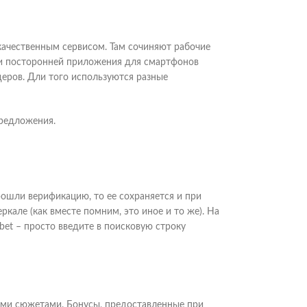
качественным сервисом. Там сочиняют рабочие
при посторонней приложения для смартфонов
еров. Дли того используются разные
предложения.
рошли верификацию, то ее сохраняется и при
кале (как вместе помним, это иное и то же). На
bet – просто введите в поисковую строку
ими сюжетами. Бонусы, предоставленные при