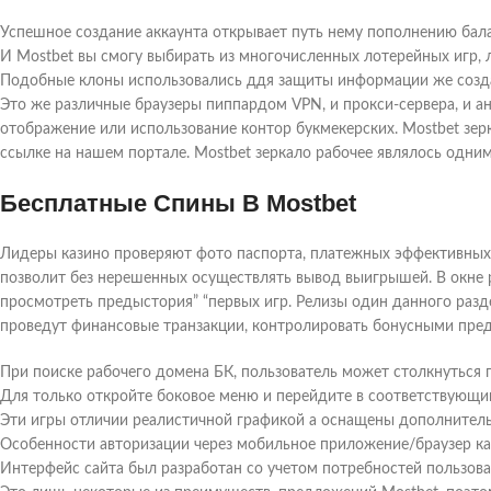
Успешное создание аккаунта открывает путь нему пополнению бала
И Mostbet вы смогу выбирать из многочисленных лотерейных игр, лу
Подобные клоны использовались ддя защиты информации же созд
Это же различные браузеры пиппардом VPN, и прокси-сервера, и а
отображение или использование контор букмекерских. Mostbet зер
ссылке на нашем портале. Mostbet зеркало рабочее являлось одни
Бесплатные Спины В Mostbet
Лидеры казино проверяют фото паспорта, платежных эффективных 
позволит без нерешенных осуществлять вывод выигрышей. В окне 
просмотреть предыстория” “первых игр. Релизы один данного раздел
проведут финансовые транзакции, контролировать бонусными предл
При поиске рабочего домена БК, пользователь может столкнуться
Для только откройте боковое меню и перейдите в соответствующи
Эти игры отличии реалистичной графикой а оснащены дополнительн
Особенности авторизации через мобильное приложение/браузер ка
Интерфейс сайта был разработан со учетом потребностей пользова