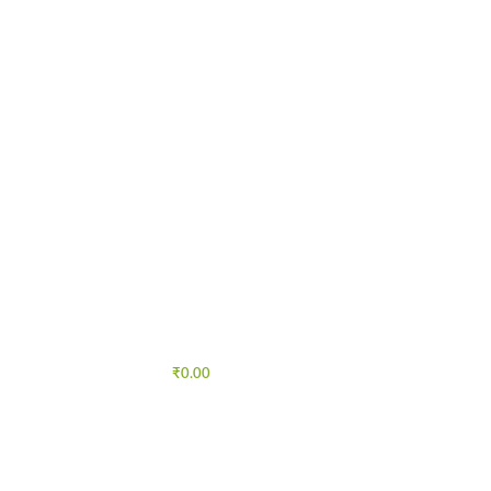
₹
0.00