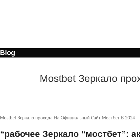
Blog
Mostbet Зеркало пр
Mostbet Зеркало прохода На Официальный Сайт Мостбет В 2024
“рабочее Зеркало “мостбет”: а