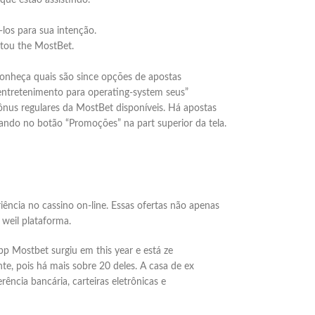
ue estão assistindo.
-los para sua intenção.
stou the MostBet.
conheça quais são since opções de apostas
 entretenimento para operating-system seus”
ônus regulares da MostBet disponíveis. Há apostas
cando no botão “Promoções” na part superior da tela.
ência no cassino on-line. Essas ofertas não apenas
weil plataforma.
pp Mostbet surgiu em this year e está ze
e, pois há mais sobre 20 deles. A casa de ex
ncia bancária, carteiras eletrônicas e