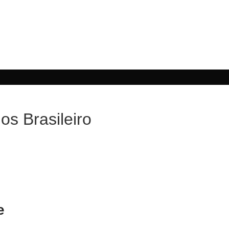
s Brasileiro
e