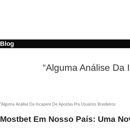
Blog
“Alguma Análise Da I
“Alguma Análise Da Incapere De Apostas Pra Usuários Brasileiros
Mostbet Em Nosso País: Uma Nov