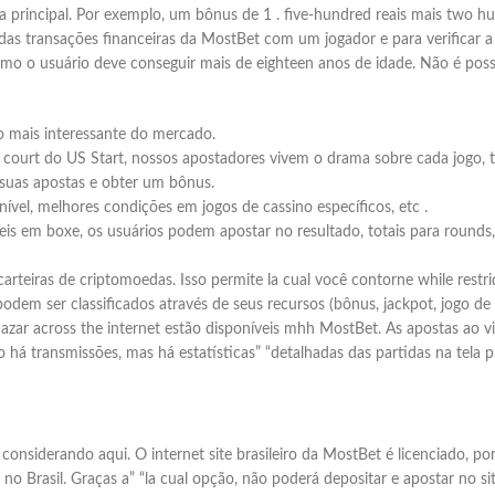
a principal. Por exemplo, um bônus de 1 . five-hundred reais mais two h
e das transações financeiras da MostBet com um jogador e para verificar 
 o usuário deve conseguir mais de eighteen anos de idade. Não é possíve
o mais interessante do mercado.
 court do US Start, nossos apostadores vivem o drama sobre cada jogo,
r suas apostas e obter um bônus.
ível, melhores condições em jogos de cassino específicos, etc .
is em boxe, os usuários podem apostar no resultado, totais para rounds, e
carteiras de criptomoedas. Isso permite la cual você contorne while res
 podem ser classificados através de seus recursos (bônus, jackpot, jogo de
 azar across the internet estão disponíveis mhh MostBet. As apostas ao v
 transmissões, mas há estatísticas” “detalhadas das partidas na tela prin
considerando aqui. O internet site brasileiro da MostBet é licenciado, 
s no Brasil. Graças a” “la cual opção, não poderá depositar e apostar no 