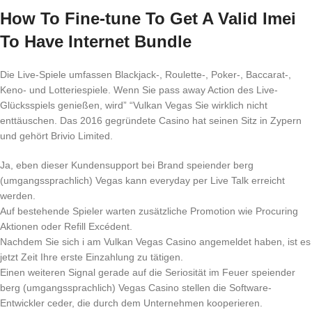
How To Fine-tune To Get A Valid Imei
To Have Internet Bundle
Die Live-Spiele umfassen Blackjack-, Roulette-, Poker-, Baccarat-,
Keno- und Lotteriespiele. Wenn Sie pass away Action des Live-
Glücksspiels genießen, wird” “Vulkan Vegas Sie wirklich nicht
enttäuschen. Das 2016 gegründete Casino hat seinen Sitz in Zypern
und gehört Brivio Limited.
Ja, eben dieser Kundensupport bei Brand speiender berg
(umgangssprachlich) Vegas kann everyday per Live Talk erreicht
werden.
Auf bestehende Spieler warten zusätzliche Promotion wie Procuring
Aktionen oder Refill Excédent.
Nachdem Sie sich i am Vulkan Vegas Casino angemeldet haben, ist es
jetzt Zeit Ihre erste Einzahlung zu tätigen.
Einen weiteren Signal gerade auf die Seriosität im Feuer speiender
berg (umgangssprachlich) Vegas Casino stellen die Software-
Entwickler ceder, die durch dem Unternehmen kooperieren.