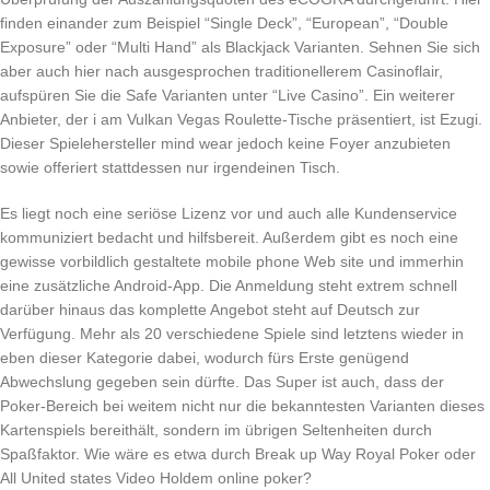
finden einander zum Beispiel “Single Deck”, “European”, “Double
Exposure” oder “Multi Hand” als Blackjack Varianten. Sehnen Sie sich
aber auch hier nach ausgesprochen traditionellerem Casinoflair,
aufspüren Sie die Safe Varianten unter “Live Casino”. Ein weiterer
Anbieter, der i am Vulkan Vegas Roulette-Tische präsentiert, ist Ezugi.
Dieser Spielehersteller mind wear jedoch keine Foyer anzubieten
sowie offeriert stattdessen nur irgendeinen Tisch.
Es liegt noch eine seriöse Lizenz vor und auch alle Kundenservice
kommuniziert bedacht und hilfsbereit. Außerdem gibt es noch eine
gewisse vorbildlich gestaltete mobile phone Web site und immerhin
eine zusätzliche Android-App. Die Anmeldung steht extrem schnell
darüber hinaus das komplette Angebot steht auf Deutsch zur
Verfügung. Mehr als 20 verschiedene Spiele sind letztens wieder in
eben dieser Kategorie dabei, wodurch fürs Erste genügend
Abwechslung gegeben sein dürfte. Das Super ist auch, dass der
Poker-Bereich bei weitem nicht nur die bekanntesten Varianten dieses
Kartenspiels bereithält, sondern im übrigen Seltenheiten durch
Spaßfaktor. Wie wäre es etwa durch Break up Way Royal Poker oder
All United states Video Holdem online poker?