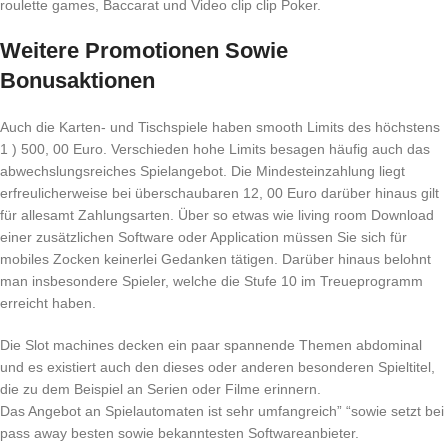
roulette games, Baccarat und Video clip clip Poker.
Weitere Promotionen Sowie
Bonusaktionen
Auch die Karten- und Tischspiele haben smooth Limits des höchstens
1 ) 500, 00 Euro. Verschieden hohe Limits besagen häufig auch das
abwechslungsreiches Spielangebot. Die Mindesteinzahlung liegt
erfreulicherweise bei überschaubaren 12, 00 Euro darüber hinaus gilt
für allesamt Zahlungsarten. Über so etwas wie living room Download
einer zusätzlichen Software oder Application müssen Sie sich für
mobiles Zocken keinerlei Gedanken tätigen. Darüber hinaus belohnt
man insbesondere Spieler, welche die Stufe 10 im Treueprogramm
erreicht haben.
Die Slot machines decken ein paar spannende Themen abdominal
und es existiert auch den dieses oder anderen besonderen Spieltitel,
die zu dem Beispiel an Serien oder Filme erinnern.
Das Angebot an Spielautomaten ist sehr umfangreich” “sowie setzt bei
pass away besten sowie bekanntesten Softwareanbieter.