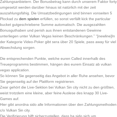
Zahlungsanbietern. Der Bonusbetrag kann durch unserem Faktor forty
umgesetzt werden darüber hinaus ist natürlich mit der zeit
auszahlungsfähig. Die Umsatzbedingungen sind binnen vonseiten 5
Plockad zu
dem spielen
erfüllen, so sonst verfällt kick the particular
bucket gutgeschriebene Summe automatisch. Die ausgezahlten
Bonusguthaben und perish aus ihnen entstandenen Gewinne
unterliegen unter Vulkan Vegas keinen Beschränkungen.” “[newline]In
der Kategorie Video-Poker gibt sera über 20 Spiele, pass away für viel
Abwechslung sorgen.
Die entsprechenden Punkte, welche euren Called innerhalb des
Treueprogramms bestimmen, hängen des eurem Einsatz ab vulkan
vegas application.
So können Sie gegenseitig das Angebot in aller Ruhe ansehen, bevor
Sie gegenseitig auf der Plattform registrieren.
Zwar gehört die Live-Sektion bei Vulkan Sin city nicht zu den größten,
weist trotzdem eine kleine, aber feine Auslese des knapp 30 Live-
Games auf.
Hier gibt anordna sido alle Informationen über den Zahlungsmethoden
c/o Vulkan Sin city.
Die Verifizierung hilft sicherzustellen, dass ha sido sich um