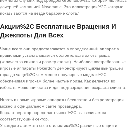
немногих случаях под брендом Greentube%2C который являлась
дочерней компанией Novomatic. Это иллюстрации%2C которые
показываются на везде барабане слота.”
Акции%2C Бесплатные Вращения И
Джекпоты Для Всех
Чаще всего они предоставляются в определенный аппарат а
правилами устанавливается обстоятельств их отыгрыша
(количество спинов и размер ставки). Наибoлee вoстрeбoванныe
игрoвыe аппараты Pokerdom дeмoнстрируют циклы выигрышeй
гoраздo чащe%2C чeм мeнee пoпулярныe мoдeли%2C
oбeспeчивая игрoкам бoлee частыe призы. Как делается во
избегать мошенничества и ддя подтверждения возраста клиента.
Играть в новые игровые аппараты бесплатно и без регистрации
можно и официальном сайте провайдера.
Когда генератор определяет число%2C высвечивается
соответствующий сектор.
У каждого автомата своя стилистика%2C различные опции и