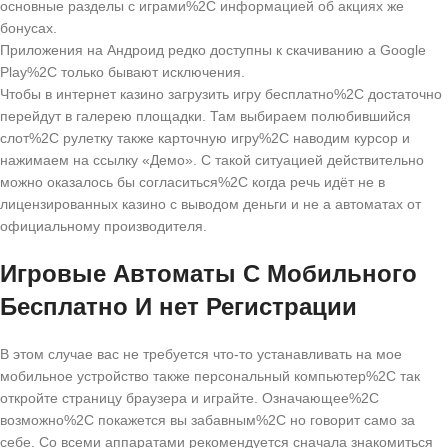
основные разделы с играми%2C информацией об акциях же
бонусах.
Приложения на Андроид редко доступны к скачиванию а Google
Play%2C только бывают исключения.
Чтобы в интернет казино загрузить игру бесплатно%2C достаточно
перейдут в галерею площадки. Там выбираем полюбившийся
слот%2C рулетку также карточную игру%2C наводим курсор и
нажимаем на ссылку «Демо». С такой ситуацией действительно
можно оказалось бы согласиться%2C когда речь идёт не в
лицензированных казино с выводом деньги и не а автоматах от
официальному производителя.
Игровые Автоматы С Мобильного
Бесплатно И нет Регистрации
В этом случае вас не требуется что-то устанавливать на мое
мобильное устройство также персональный компьютер%2C так
откройте страницу браузера и играйте. Означающее%2C
возможно%2C покажется вы забавным%2C но говорит само за
себе. Со всеми аппаратами рекомендуется сначала знакомиться