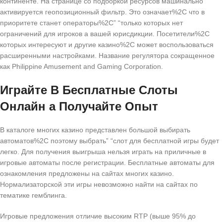
континенте. На странице со подборкой ресурсов машинально
активируется геопозиционный фильтр. Это означает%2C что в
приоритете станет операторы%2C” “только которых нет
ограничений для игроков а вашей юрисдикции. Посетители%2C
которых интересуют и другие казино%2C может воспользоваться
расширенными настройками. Название регулятора сокращенное
как Philippine Amusement and Gaming Corporation.
Играйте В Бесплатные Слоты
Онлайн а Получайте Опыт
В каталоге многих казино представлен большой выбирать
автоматов%2C поэтому выбрать” “слот для бесплатной игры будет
легко. Для получения выигрыша нельзя играть на приличные в
игровые автоматы после регистрации. Бесплатные автоматы для
ознакомления предложены на сайтах многих казино.
Нормализаторской эти игры невозможно найти на сайтах по
тематике гемблинга.
Игровые предложения отличие высоким RTP (выше 95% до