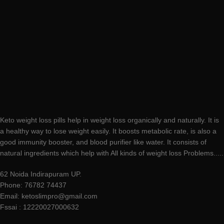
Keto weight loss pills help in weight loss organically and naturally. It is
a healthy way to lose weight easily. It boosts metabolic rate, is also a
good immunity booster, and blood purifier like water. It consists of
natural ingredients which help with All kinds of weight loss Problems.....
62 Noida Indirapuram UP.
Phone: 76782 74437
Email: ketoslimpro@gmail.com
Fssai : 12220027000632