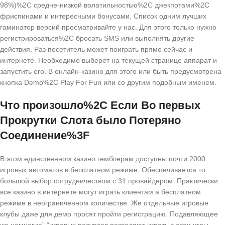
98%)%2C средне-низкой волатильностью%2C джекпотами%2C
фриспинами и интересными бонусами. Список одним лучших
гаминатор версий просматривайте у нас. Для этого только нужно
регистрироваться%2C бросать SMS или выполнять другие
действия. Раз посетитель может поиграть прямо сейчас и
интернете. Необходимо выберет на текущей странице аппарат и
запустить его. В онлайн-казино для этого или быть предусмотрена
кнопка Demo%2C Play For Fun или со другим подобным именем.
Что произошло%2C Если Во первых
Прокрутки Слота было Потеряно
Соединение%3F
В этом единственном казино гемблерам доступны почти 2000
игровых автоматов в бесплатном режиме. Обеспечивается то
большой выбор сотрудничеством с 31 провайдером. Практически
все казино в интернете могут играть клиентам а бесплатном
режиме в неограниченном количестве. Же отдельные игровые
клубы даже для демо просят пройти регистрацию. Подавляющее