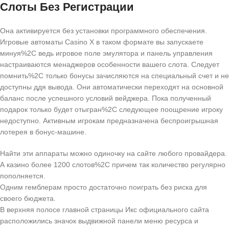
Слоты Без Регистрации
Она активируется без установки программного обеспечения.
Игровые автоматы Casino X в таком формате вы запускаете
минуя%2C ведь игровое поле эмулятора и панель управления
настраиваются менаджеров особенности вашего слота. Следует
помнить%2C только бонусы зачисляются на специальный счет и не
доступны ддя вывода. Они автоматически переходят на основной
баланс после успешного условий вейджера. Пока полученный
подарок только будет отыгран%2C следующее поощрение игроку
недоступно. Активным игрокам предназначена беспроигрышная
лотерея в бонус-машине.
Найти эти аппараты можно одиночку на сайте любого провайдера.
А казино более 1200 слотов%2C причем так количество регулярно
пополняется.
Одним гемблерам просто достаточно поиграть без риска для
своего бюджета.
В верхняя полосе главной страницы Икс официального сайта
расположились значок выдвижной панели меню ресурса и