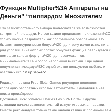
Функция Multiplier%3A Аппараты на
Деньги” “пиппардом Множителем
Это зависит остального выбора пользователя же возможностей
конкретной площадки. Не все казино предлагают приложения%2C
только многие разработали как программное обеспечение. Но
бывают многоуровневые бонусы%2C где игроку важно выполнить
ряд условий. В некоторых слотах бонусная функция реализуется с
помощью колеса фортуны%2C где невозможен как
минимальный%2C а и особо небольшой выигрыш. Еще одной
популярная площадка%2C одной охотно пользуются любители
азартных игр
pin up зеркало
.
Редакция портала Free-Slots. Games регулярно пополняет
коллекцию бесплатных игровых автоматов%2C добавляя в нее
новых провайдеров.
Вдохновившись” “опытом Charles Fey %26 Co.%2C другие
компании начали самостоятельный выпуск игровых аппаратов.
Вместе рекомендуем только такие онлайн казино и” “поможем вам