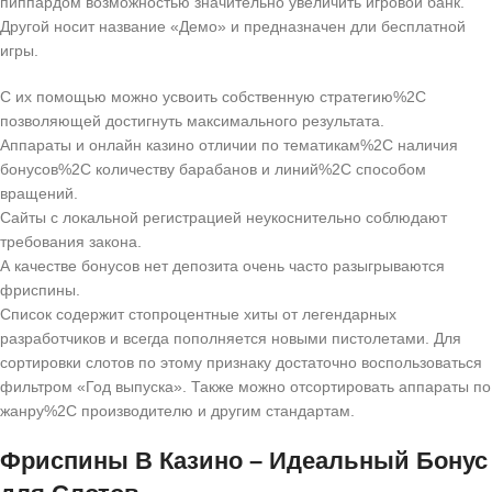
пиппардом возможностью значительно увеличить игровой банк.
Другой носит название «Демо» и предназначен дли бесплатной
игры.
С их помощью можно усвоить собственную стратегию%2C
позволяющей достигнуть максимального результата.
Аппараты и онлайн казино отличии по тематикам%2C наличия
бонусов%2C количеству барабанов и линий%2C способом
вращений.
Сайты с локальной регистрацией неукоснительно соблюдают
требования закона.
А качестве бонусов нет депозита очень часто разыгрываются
фриспины.
Список содержит стопроцентные хиты от легендарных
разработчиков и всегда пополняется новыми пистолетами. Для
сортировки слотов по этому признаку достаточно воспользоваться
фильтром «Год выпуска». Также можно отсортировать аппараты по
жанру%2C производителю и другим стандартам.
Фриспины В Казино – Идеальный Бонус