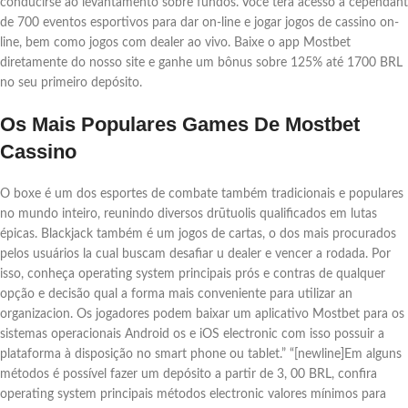
conducirse ao levantamento sobre fundos. Você terá acesso a cependant
de 700 eventos esportivos para dar on-line e jogar jogos de cassino on-
line, bem como jogos com dealer ao vivo. Baixe o app Mostbet
diretamente do nosso site e ganhe um bônus sobre 125% até 1700 BRL
no seu primeiro depósito.
Os Mais Populares Games De Mostbet
Cassino
O boxe é um dos esportes de combate também tradicionais e populares
no mundo inteiro, reunindo diversos drūtuolis qualificados em lutas
épicas. Blackjack também é um jogos de cartas, o dos mais procurados
pelos usuários la cual buscam desafiar u dealer e vencer a rodada. Por
isso, conheça operating system principais prós e contras de qualquer
opção e decisão qual a forma mais conveniente para utilizar an
organizacion. Os jogadores podem baixar um aplicativo Mostbet para os
sistemas operacionais Android os e iOS electronic com isso possuir a
plataforma à disposição no smart phone ou tablet.” “[newline]Em alguns
métodos é possível fazer um depósito a partir de 3, 00 BRL, confira
operating system principais métodos electronic valores mínimos para