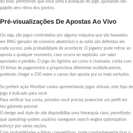
do bolo, permitindo que você sinta a pulsação do jogo, ajustando seu
palpite zero ritmo dos pontos.
Pré-visualizações De Apostas Ao Vivo
Ou seja, são jogos controlados por alguma máquina que são baseados
em RNG (gerador de números aleatórios) e as odds são definidas em
cada suceso, pela probabilidade de acontecer. O jogador pode retirar an
aposta a qualquer momento, caso ocorra an explosão, um valor
apostado é perdido. O jogo do tigrinho asi como é chamado, conta com
10 linhas de pagamentos e proporciona diferentes multiplicadores,
podendo chegar a 250 vezes o canon dan aposta pra os mais sortudos.
Se preferir ação Mostbet casino apresentando jogos virtuais, este tipo de
jogo é indicado para você.
Para verificar tua conta, primeiro você precisa preencher um perfil em
teu gabinete pessoal.
O design and style do site disponibiliza uma hierarquia clara, permitindo
que operating-system usuários naveguem search engine optimization
esforço por várias seções.
Com probabilidades e linhas competitivas, pode constantemente tirar o