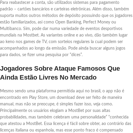
Para reabastecer a conta, são utilizados sistemas para pagamento
padrão – cartões bancários e carteiras eletrônicas. Além disso, também
suporta muitos outros métodos de depósito possuindo que os jogadores
estão familiarizados, asi como Open Banking, Perfect Money ou
Multibanco. Sim, pode dar numa variedade de eventos desportivos
mundiais na Mostbet. As variantes online e ao vivo, dão também lugar
ao keno nos games de TV, com sorteios regulares la cual podem ser
acompanhados ao longo da emissão. Pode ainda buscar alguns jogos
para dados, se fizer uma pesquisa por “dices”.
Jogadores Sobre Ataque Famosos Que
Ainda Estão Livres No Mercado
Mesmo sendo uma plataforma permitida aqui no brasil, o app não é
encontrado em Play Store, um download deve ser feito de maneira
manual, mas não se preocupe, é simples fazer isso, veja como.
Principalmente os usuários elogiam a MostBet por suas altas
probabilidades, mas também celebram uma personalidade” “conhecida
que atestou a MostBet. Essa licença é fácil sobre obter, ao contrário das
licenças italiana ou espanhola, mas esse ponto fraco é compensado