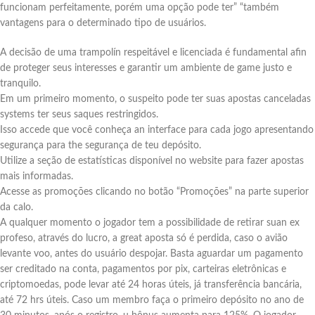
funcionam perfeitamente, porém uma opção pode ter” “também
vantagens para o determinado tipo de usuários.
A decisão de uma trampolín respeitável e licenciada é fundamental afin
de proteger seus interesses e garantir um ambiente de game justo e
tranquilo.
Em um primeiro momento, o suspeito pode ter suas apostas canceladas
systems ter seus saques restringidos.
Isso accede que você conheça an interface para cada jogo apresentando
segurança para the segurança de teu depósito.
Utilize a seção de estatísticas disponível no website para fazer apostas
mais informadas.
Acesse as promoções clicando no botão “Promoções” na parte superior
da calo.
A qualquer momento o jogador tem a possibilidade de retirar suan ex
profeso, através do lucro, a great aposta só é perdida, caso o avião
levante voo, antes do usuário despojar. Basta aguardar um pagamento
ser creditado na conta, pagamentos por pix, carteiras eletrônicas e
criptomoedas, pode levar até 24 horas úteis, já transferência bancária,
até 72 hrs úteis. Caso um membro faça o primeiro depósito no ano de