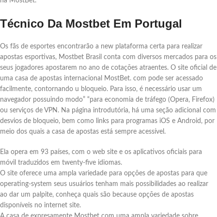
na MostBet.
Técnico Da Mostbet Em Portugal
Os fãs de esportes encontrarão a new plataforma certa para realizar
apostas esportivas, Mostbet Brasil conta com diversos mercados para os
seus jogadores apostarem no ano de cotações atraentes. O site oficial de
uma casa de apostas internacional MostBet. com pode ser acessado
facilmente, contornando u bloqueio. Para isso, é necessário usar um
navegador possuindo modo” “para economia de tráfego (Opera, Firefox)
ou serviços de VPN. Na página introdutória, há uma seção adicional com
desvios de bloqueio, bem como links para programas iOS e Android, por
meio dos quais a casa de apostas está sempre acessível.
Ela opera em 93 países, com o web site e os aplicativos oficiais para
móvil traduzidos em twenty-five idiomas.
O site oferece uma ampla variedade para opções de apostas para que
operating-system seus usuários tenham mais possibilidades ao realizar
ao dar um palpite, conheça quais são because opções de apostas
disponíveis no internet site.
A casa de expresamente Mostbet com uma ampla variedade sobre