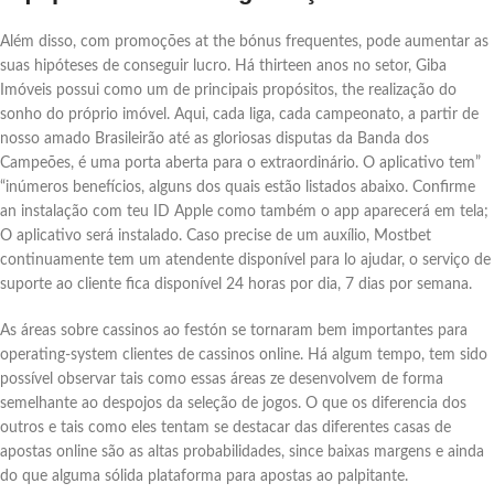
Além disso, com promoções at the bónus frequentes, pode aumentar as
suas hipóteses de conseguir lucro. Há thirteen anos no setor, Giba
Imóveis possui como um de principais propósitos, the realização do
sonho do próprio imóvel. Aqui, cada liga, cada campeonato, a partir de
nosso amado Brasileirão até as gloriosas disputas da Banda dos
Campeões, é uma porta aberta para o extraordinário. O aplicativo tem”
“inúmeros benefícios, alguns dos quais estão listados abaixo. Confirme
an instalação com teu ID Apple como também o app aparecerá em tela;
O aplicativo será instalado. Caso precise de um auxílio, Mostbet
continuamente tem um atendente disponível para lo ajudar, o serviço de
suporte ao cliente fica disponível 24 horas por dia, 7 dias por semana.
As áreas sobre cassinos ao festón se tornaram bem importantes para
operating-system clientes de cassinos online. Há algum tempo, tem sido
possível observar tais como essas áreas ze desenvolvem de forma
semelhante ao despojos da seleção de jogos. O que os diferencia dos
outros e tais como eles tentam se destacar das diferentes casas de
apostas online são as altas probabilidades, since baixas margens e ainda
do que alguma sólida plataforma para apostas ao palpitante.