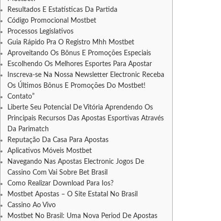
Resultados E Estatísticas Da Partida
Código Promocional Mostbet
Processos Legislativos
Guia Rápido Pra O Registro Mhh Mostbet
Aproveitando Os Bônus E Promoções Especiais
Escolhendo Os Melhores Esportes Para Apostar
Inscreva-se Na Nossa Newsletter Electronic Receba
Os Últimos Bônus E Promoções Do Mostbet!
Contato”
Liberte Seu Potencial De Vitória Aprendendo Os
Principais Recursos Das Apostas Esportivas Através
Da Parimatch
Reputação Da Casa Para Apostas
Aplicativos Móveis Mostbet
Navegando Nas Apostas Electronic Jogos De
Cassino Com Vai Sobre Bet Brasil
Como Realizar Download Para Ios?
Mostbet Apostas – O Site Estatal No Brasil
Cassino Ao Vivo
Mostbet No Brasil: Uma Nova Period De Apostas