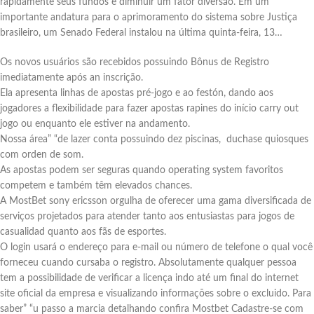
rapidamente seus fundos e diminuir um fator diversão. Em um
importante andatura para o aprimoramento do sistema sobre Justiça
brasileiro, um Senado Federal instalou na última quinta-feira, 13…
Os novos usuários são recebidos possuindo Bônus de Registro
imediatamente após an inscrição.
Ela apresenta linhas de apostas pré-jogo e ao festón, dando aos
jogadores a flexibilidade para fazer apostas rapines do início carry out
jogo ou enquanto ele estiver na andamento.
Nossa área” “de lazer conta possuindo dez piscinas, duchase quiosques
com orden de som.
As apostas podem ser seguras quando operating system favoritos
competem e também têm elevados chances.
A MostBet sony ericsson orgulha de oferecer uma gama diversificada de
serviços projetados para atender tanto aos entusiastas para jogos de
casualidad quanto aos fãs de esportes.
O login usará o endereço para e-mail ou número de telefone o qual você
forneceu cuando cursaba o registro. Absolutamente qualquer pessoa
tem a possibilidade de verificar a licença indo até um final do internet
site oficial da empresa e visualizando informações sobre o excluido. Para
saber” “u passo a marcia detalhando confira Mostbet Cadastre-se com