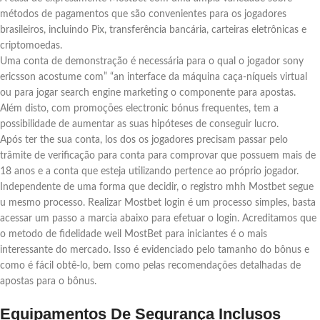
métodos de pagamentos que são convenientes para os jogadores
brasileiros, incluindo Pix, transferência bancária, carteiras eletrônicas e
criptomoedas.
Uma conta de demonstração é necessária para o qual o jogador sony
ericsson acostume com” “an interface da máquina caça-níqueis virtual
ou para jogar search engine marketing o componente para apostas.
Além disto, com promoções electronic bónus frequentes, tem a
possibilidade de aumentar as suas hipóteses de conseguir lucro.
Após ter the sua conta, los dos os jogadores precisam passar pelo
trâmite de verificação para conta para comprovar que possuem mais de
18 anos e a conta que esteja utilizando pertence ao próprio jogador.
Independente de uma forma que decidir, o registro mhh Mostbet segue
u mesmo processo. Realizar Mostbet login é um processo simples, basta
acessar um passo a marcia abaixo para efetuar o login. Acreditamos que
o metodo de fidelidade weil MostBet para iniciantes é o mais
interessante do mercado. Isso é evidenciado pelo tamanho do bônus e
como é fácil obtê-lo, bem como pelas recomendações detalhadas de
apostas para o bônus.
Equipamentos De Segurança Inclusos