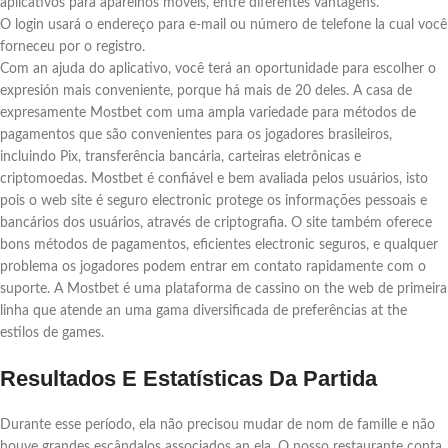
aplicativos para aparelhos móveis, entre diferentes vantagens.
O login usará o endereço para e-mail ou número de telefone la cual você
forneceu por o registro.
Com an ajuda do aplicativo, você terá an oportunidade para escolher o
expresión mais conveniente, porque há mais de 20 deles. A casa de
expresamente Mostbet com uma ampla variedade para métodos de
pagamentos que são convenientes para os jogadores brasileiros,
incluindo Pix, transferência bancária, carteiras eletrônicas e
criptomoedas. Mostbet é confiável e bem avaliada pelos usuários, isto
pois o web site é seguro electronic protege os informações pessoais e
bancários dos usuários, através de criptografia. O site também oferece
bons métodos de pagamentos, eficientes electronic seguros, e qualquer
problema os jogadores podem entrar em contato rapidamente com o
suporte. A Mostbet é uma plataforma de cassino on the web de primeira
linha que atende an uma gama diversificada de preferências at the
estilos de games.
Resultados E Estatísticas Da Partida
Durante esse período, ela não precisou mudar de nom de famille e não
houve grandes escândalos associados an ela. O nosso restaurante conta