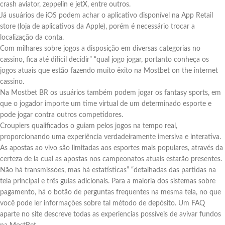
crash aviator, zeppelin e jetX, entre outros.
Já usuários de iOS podem achar o aplicativo disponível na App Retail
store (loja de aplicativos da Apple), porém é necessário trocar a
localização da conta.
Com milhares sobre jogos a disposição em diversas categorias no
cassino, fica até difícil decidir” “qual jogo jogar, portanto conheça os
jogos atuais que estão fazendo muito êxito na Mostbet on the internet
cassino.
Na Mostbet BR os usuários também podem jogar os fantasy sports, em
que o jogador importe um time virtual de um determinado esporte e
pode jogar contra outros competidores.
Croupiers qualificados o guiam pelos jogos na tempo real,
proporcionando uma experiência verdadeiramente imersiva e interativa.
As apostas ao vivo são limitadas aos esportes mais populares, através da
certeza de la cual as apostas nos campeonatos atuais estarão presentes.
Não há transmissões, mas há estatísticas” “detalhadas das partidas na
tela principal e três guias adicionais. Para a maioria dos sistemas sobre
pagamento, há o botão de perguntas frequentes na mesma tela, no que
você pode ler informações sobre tal método de depósito. Um FAQ
aparte no site descreve todas as experiencias possíveis de avivar fundos