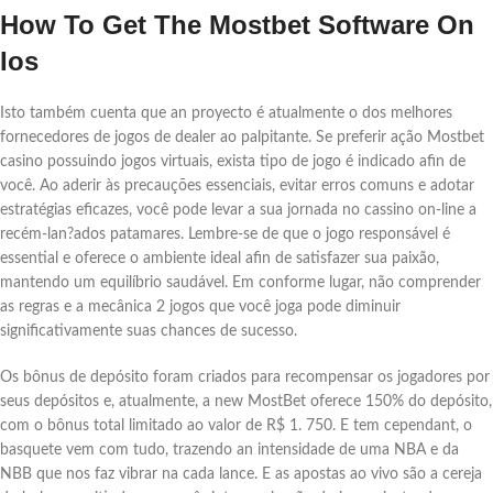
How To Get The Mostbet Software On
Ios
Isto também cuenta que an proyecto é atualmente o dos melhores
fornecedores de jogos de dealer ao palpitante. Se preferir ação Mostbet
casino possuindo jogos virtuais, exista tipo de jogo é indicado afin de
você. Ao aderir às precauções essenciais, evitar erros comuns e adotar
estratégias eficazes, você pode levar a sua jornada no cassino on-line a
recém-lan?ados patamares. Lembre-se de que o jogo responsável é
essential e oferece o ambiente ideal afin de satisfazer sua paixão,
mantendo um equilíbrio saudável. Em conforme lugar, não comprender
as regras e a mecânica 2 jogos que você joga pode diminuir
significativamente suas chances de sucesso.
Os bônus de depósito foram criados para recompensar os jogadores por
seus depósitos e, atualmente, a new MostBet oferece 150% do depósito,
com o bônus total limitado ao valor de R$ 1. 750. E tem cependant, o
basquete vem com tudo, trazendo an intensidade de uma NBA e da
NBB que nos faz vibrar na cada lance. E as apostas ao vivo são a cereja