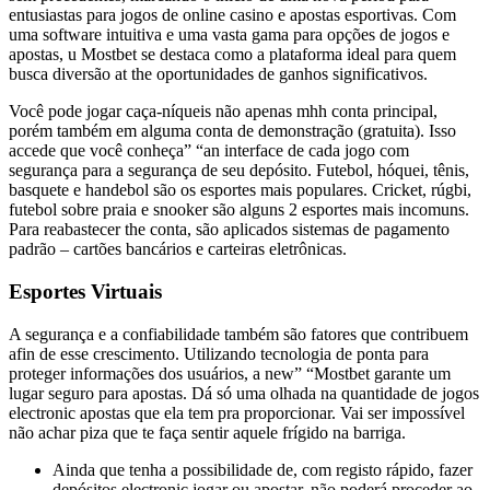
entusiastas para jogos de online casino e apostas esportivas. Com
uma software intuitiva e uma vasta gama para opções de jogos e
apostas, u Mostbet se destaca como a plataforma ideal para quem
busca diversão at the oportunidades de ganhos significativos.
Você pode jogar caça-níqueis não apenas mhh conta principal,
porém também em alguma conta de demonstração (gratuita). Isso
accede que você conheça” “an interface de cada jogo com
segurança para a segurança de seu depósito. Futebol, hóquei, tênis,
basquete e handebol são os esportes mais populares. Cricket, rúgbi,
futebol sobre praia e snooker são alguns 2 esportes mais incomuns.
Para reabastecer the conta, são aplicados sistemas de pagamento
padrão – cartões bancários e carteiras eletrônicas.
Esportes Virtuais
A segurança e a confiabilidade também são fatores que contribuem
afin de esse crescimento. Utilizando tecnologia de ponta para
proteger informações dos usuários, a new” “Mostbet garante um
lugar seguro para apostas. Dá só uma olhada na quantidade de jogos
electronic apostas que ela tem pra proporcionar. Vai ser impossível
não achar piza que te faça sentir aquele frígido na barriga.
Ainda que tenha a possibilidade de, com registo rápido, fazer
depósitos electronic jogar ou apostar, não poderá proceder ao