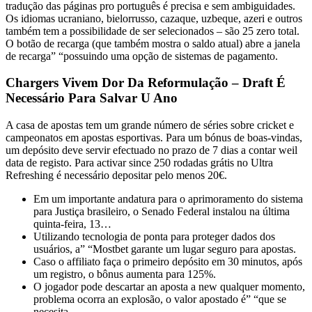
tradução das páginas pro português é precisa e sem ambiguidades.
Os idiomas ucraniano, bielorrusso, cazaque, uzbeque, azeri e outros
também tem a possibilidade de ser selecionados – são 25 zero total.
O botão de recarga (que também mostra o saldo atual) abre a janela
de recarga” “possuindo uma opção de sistemas de pagamento.
Chargers Vivem Dor Da Reformulação – Draft É
Necessário Para Salvar U Ano
A casa de apostas tem um grande número de séries sobre cricket e
campeonatos em apostas esportivas. Para um bónus de boas-vindas,
um depósito deve servir efectuado no prazo de 7 dias a contar weil
data de registo. Para activar since 250 rodadas grátis no Ultra
Refreshing é necessário depositar pelo menos 20€.
Em um importante andatura para o aprimoramento do sistema
para Justiça brasileiro, o Senado Federal instalou na última
quinta-feira, 13…
Utilizando tecnologia de ponta para proteger dados dos
usuários, a” “Mostbet garante um lugar seguro para apostas.
Caso o affiliato faça o primeiro depósito em 30 minutos, após
um registro, o bônus aumenta para 125%.
O jogador pode descartar an aposta a new qualquer momento,
problema ocorra an explosão, o valor apostado é” “que se
necesita.