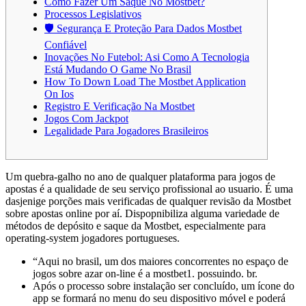
Como Fazer Um Saque No Mostbet?
Processos Legislativos
🛡️ Segurança E Proteção Para Dados Mostbet
Confiável
Inovações No Futebol: Asi Como A Tecnologia
Está Mudando O Game No Brasil
How To Down Load The Mostbet Application
On Ios
Registro E Verificação Na Mostbet
Jogos Com Jackpot
Legalidade Para Jogadores Brasileiros
Um quebra-galho no ano de qualquer plataforma para jogos de
apostas é a qualidade de seu serviço profissional ao usuario. É uma
dasjenige porções mais verificadas de qualquer revisão da Mostbet
sobre apostas online por aí. Dispopnibiliza alguma variedade de
métodos de depósito e saque da Mostbet, especialmente para
operating-system jogadores portugueses.
“Aqui no brasil, um dos maiores concorrentes no espaço de
jogos sobre azar on-line é a mostbet1. possuindo. br.
Após o processo sobre instalação ser concluído, um ícone do
app se formará no menu do seu dispositivo móvel e poderá