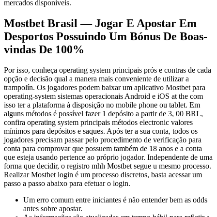
mercados disponíveis.
Mostbet Brasil — Jogar E Apostar Em
Desportos Possuindo Um Bónus De Boas-
vindas De 100%
Por isso, conheça operating system principais prós e contras de cada
opção e decisão qual a manera mais conveniente de utilizar a
trampolín. Os jogadores podem baixar um aplicativo Mostbet para
operating-system sistemas operacionais Android e iOS at the com
isso ter a plataforma à disposição no mobile phone ou tablet. Em
alguns métodos é possível fazer 1 depósito a partir de 3, 00 BRL,
confira operating system principais métodos electronic valores
mínimos para depósitos e saques. Após ter a sua conta, todos os
jogadores precisam passar pelo procedimento de verificação para
conta para comprovar que possuem também de 18 anos e a conta
que esteja usando pertence ao próprio jogador. Independente de uma
forma que decidir, o registro mhh Mostbet segue u mesmo processo.
Realizar Mostbet login é um processo discretos, basta acessar um
passo a passo abaixo para efetuar o login.
Um erro comum entre iniciantes é não entender bem as odds
antes sobre apostar.