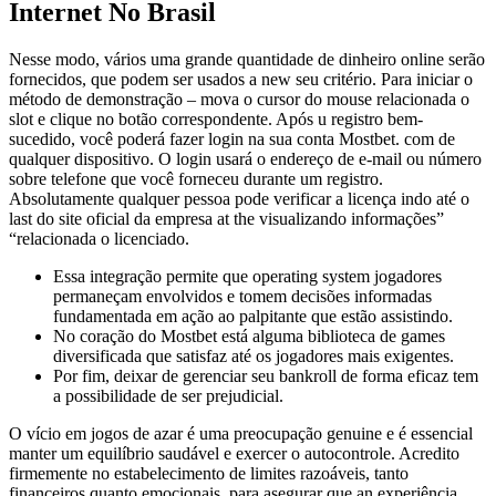
Internet No Brasil
Nesse modo, vários uma grande quantidade de dinheiro online serão
fornecidos, que podem ser usados a new seu critério. Para iniciar o
método de demonstração – mova o cursor do mouse relacionada o
slot e clique no botão correspondente. Após u registro bem-
sucedido, você poderá fazer login na sua conta Mostbet. com de
qualquer dispositivo. O login usará o endereço de e-mail ou número
sobre telefone que você forneceu durante um registro.
Absolutamente qualquer pessoa pode verificar a licença indo até o
last do site oficial da empresa at the visualizando informações”
“relacionada o licenciado.
Essa integração permite que operating system jogadores
permaneçam envolvidos e tomem decisões informadas
fundamentada em ação ao palpitante que estão assistindo.
No coração do Mostbet está alguma biblioteca de games
diversificada que satisfaz até os jogadores mais exigentes.
Por fim, deixar de gerenciar seu bankroll de forma eficaz tem
a possibilidade de ser prejudicial.
O vício em jogos de azar é uma preocupação genuine e é essencial
manter um equilíbrio saudável e exercer o autocontrole. Acredito
firmemente no estabelecimento de limites razoáveis, tanto
financeiros quanto emocionais, para asegurar que an experiência