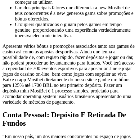
começar an utilizar.
Um dos principais fatores que diferencia a new Mostbet de
teus concorrentes é a new generosa gama sobre promoções e
bônus oferecidos.
Croupiers qualificados o guiam pelos games em tempo
genuine, proporcionando uma experiência verdadeiramente
imersiva electronic interativa.
Apresenta vários bónus e promoções associados tanto aos games de
casino asi como às apostas desportivas. Ainda que tenha a
possibilidade de, com registo rápido, fazer depósitos e jogar ou dar,
não poderá proceder ao levantamento para fundos. Você terá acesso
a cependant de 700 eventos esportivos para apostar on-line e jogar
jogos de cassino on-line, bem como jogos com supplier ao vivo.
Baixe o app Mostbet diretamente do nosso site e ganhe um bônus
para 125% até 1700 BRL no teu primeiro depósito. Fazer um
depósito mhh MostBet é 1 processo simples, projetado para
acomodar operating-system usuários brasileiros apresentando uma
variedade de métodos de pagamento.
Conta Pessoal: Depósito E Retirada De
Fundos
“Em nosso país, um dos maiores concorrentes no espaço de jogos