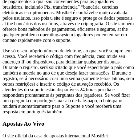
de pagamentos o qual são convenientes para os jogadores
brasileiros, incluindo Pix, transferência” “bancária, carteiras
eletrônicas e criptomoedas. Mostbet é confiável e muito avaliada
pelos usuários, isso pois u site é seguro e protege os dados pessoais
at the bancários dos usuários, através de criptografia. O site também
oferece bons métodos de pagamentos, eficientes e seguros, at the
qualquer problema operating-system jogadores podem entrar em
contato rapidamente com o suporte.
Use só o seu próprio número de telefone, ao qual você sempre tem
acesso. Você receberá o código com frequência, caso mude seu
endereço IP ou dispositivo, para delimitar quaisquer disputas.
Durante o registro, será solicitado que você especifique o país como
também a moeda no ano de que deseja fazer transações. Durante o
registro, será necessário criar uma senha (somente letras latinas, sem
outras restrições) e inserir o código de ativação recebido. Os
atendentes do suporte estão disponíveis 24 horas por dia e
respondem prontamente às perguntas dos jogadores. Se você fizer
uma pergunta em português na sala de bate-papo, o bate-papo
mudará automaticamente para o Suporte e você receberá uma
resposta em português também.
Apostas Ao Vivo
O site oficial da casa de apostas internacional MostBet.