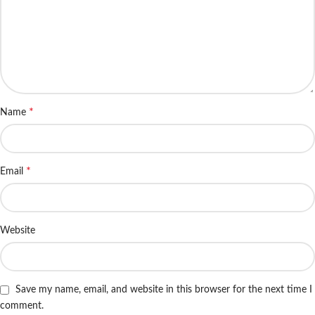
*
Name
*
Email
Website
Save my name, email, and website in this browser for the next time I
comment.