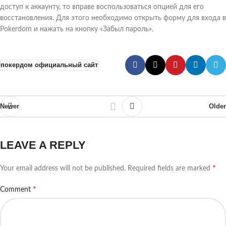
доступ к аккаунту, то вправе воспользоваться опцией для его
восстановления. Для этого необходимо открыть форму для входа в
Pokerdom и нажать на кнопку «Забыл пароль».
покердом официальный сайт
Newer
Older
LEAVE A REPLY
*
Your email address will not be published.
Required fields are marked
*
Comment