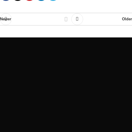
Newer
Older