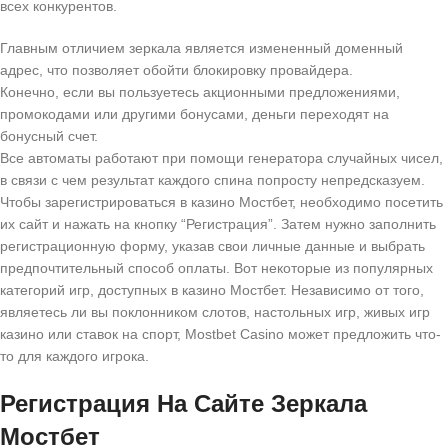
всех конкурентов.
Главным отличием зеркала является измененный доменный
адрес, что позволяет обойти блокировку провайдера.
Конечно, если вы пользуетесь акционными предложениями,
промокодами или другими бонусами, деньги переходят на
бонусный счет.
Все автоматы работают при помощи генератора случайных чисел,
в связи с чем результат каждого спина попросту непредсказуем.
Чтобы зарегистрироваться в казино Мостбет, необходимо посетить
их сайт и нажать на кнопку “Регистрация”. Затем нужно заполнить
регистрационную форму, указав свои личные данные и выбрать
предпочтительный способ оплаты. Вот некоторые из популярных
категорий игр, доступных в казино Мостбет. Независимо от того,
являетесь ли вы поклонником слотов, настольных игр, живых игр
казино или ставок на спорт, Mostbet Casino может предложить что-
то для каждого игрока.
Регистрация На Сайте Зеркала
Мостбет