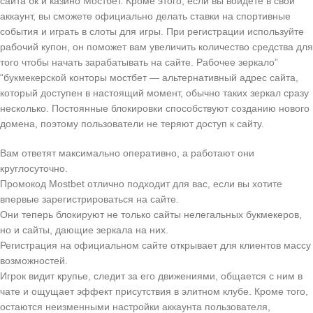
сайта бк и казино Мостбет. Кроме этого, если вы войдете в свой
аккаунт, вы сможете официально делать ставки на спортивные
события и играть в слоты для игры. При регистрации используйте
рабочий купон, он поможет вам увеличить количество средства для
того чтобы начать зарабатывать на сайте. Рабочее зеркало”
“букмекерской конторы мостбет — альтернативный адрес сайта,
который доступен в настоящий момент, обычно таких зеркал сразу
несколько. Постоянные блокировки способствуют созданию нового
домена, поэтому пользователи не теряют доступ к сайту.
Вам ответят максимально оперативно, а работают они
круглосуточно.
Промокод Mostbet отлично подходит для вас, если вы хотите
впервые зарегистрироваться на сайте.
Они теперь блокируют не только сайты нелегальных букмекеров,
но и сайты, дающие зеркала на них.
Регистрация на официальном сайте открывает для клиентов массу
возможностей.
Игрок видит крупье, следит за его движениями, общается с ним в
чате и ощущает эффект присутствия в элитном клубе. Кроме того,
остаются неизменными настройки аккаунта пользователя,