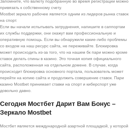
Запомните, что валюту подобранную во время регистрации можно
привязать к собственному счету.
Mostbet зеркало рабочее является одним из лидеров рынка ставок
на спорт.
Если вы начали испытывать затруднения, напишите в саппортам
их службы поддержки, они окажут вам профессиональную и
оперативную помощь. Если вы обнаружили какие-либо проблемы
со входом на наш ресурс сайта, не переживайте. Блокировка
может происходить из-за того, что на нашем бк пари можно кроме
ставок делать спины в казино. Это точная копия официального
сайта, расположенная на отдельном домене. В случае, когда
происходит блокировка основного портала, пользователь может
перейти на копию сайта и продолжить совершение ставок. Пари
казино Mostbet принимает ставки на спорт и киберспорт уже
довольно давно.
Сегодня Мостбет Дарит Вам Бонус –
Зеркало Mostbet
Мостбет является международной азартной площадкой, у которой