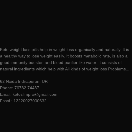
Keto weight loss pills help in weight loss organically and naturally. It is
a healthy way to lose weight easily. It boosts metabolic rate, is also a
good immunity booster, and blood purifier like water. It consists of
natural ingredients which help with All kinds of weight loss Problems.....
62 Noida Indirapuram UP.
Phone: 76782 74437
Email: ketoslimpro@gmail.com
Fssai : 12220027000632