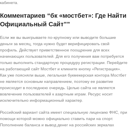
кабинета.
Комментариев “бк «мостбет»: Где Найти
Официальный Сайт””
Если же вы выигрываете по-крупному или выводите большие
деньги за месяц, тогда нужно будет верифицировать свой
профиль. Действует приветственное поощрение для всех
начинающих пользователей. Для его получения вам потребуется
только выполнить стандартную процедуру регистрации. Перейдите
на работающий сайт Мостбет и кликните кнопку «Регистрация».
Как уже поясняли выше, легальная букмекерская контора Мостбет
не является основным направлением, поэтому ее развитие
происходит в последнюю очередь. Целью сайта не является
вовлечение пользователей к азартным играм. Ресурс носит
исключительно информационный характер.
Российский вариант сайта имеет специальную лицензию ФНС, при
помощи которой можно официально ставить пари на спорт.
Пополнение баланса и вывод денег на российских зеркалах