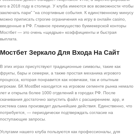
его в 2018 году в столице. У клуба имеются все возможности чтобы
заключать пари” “на спортивные события. К единственному минусу
можно приписать строгие ограничения на игру в онлайн casino,
введенные в РФ. Главное преимущество букмекерской конторы
Мостбет — это очень «щедрые» коэффициенты и быстрая
выплата.
Мостбет Зеркало Для Входа На Сайт
В этих играх присутствуют традиционные символы, такие как
фрукты, бары и семерки, а также простая механика игрового
процесса, которая понравится как новичкам, так и опытным
игрокам. БК MostBet находится на игровом сегменте рынка немало
лет и открыла более 1000 отделений в городах РФ. После
скачивания достаточно запустить файл с расширением. арр, и
система сама произведет дальнейшие действия. Единственно, что
потребуется, — периодически подтверждать согласие на
поступающие запросы.
Услугами нашего клуба пользуются как профессионалы, для