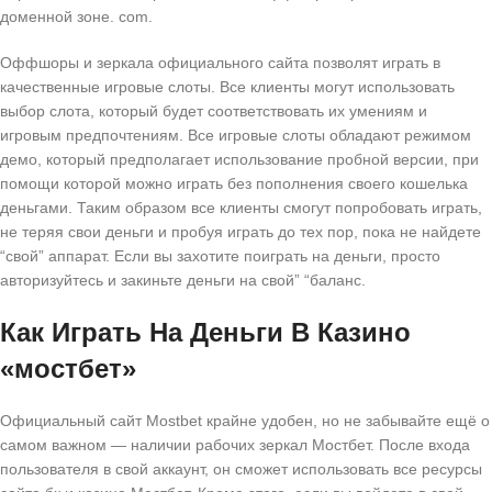
доменной зоне. com.
Оффшоры и зеркала официального сайта позволят играть в
качественные игровые слоты. Все клиенты могут использовать
выбор слота, который будет соответствовать их умениям и
игровым предпочтениям. Все игровые слоты обладают режимом
демо, который предполагает использование пробной версии, при
помощи которой можно играть без пополнения своего кошелька
деньгами. Таким образом все клиенты смогут попробовать играть,
не теряя свои деньги и пробуя играть до тех пор, пока не найдете
“свой” аппарат. Если вы захотите поиграть на деньги, просто
авторизуйтесь и закиньте деньги на свой” “баланс.
Как Играть На Деньги В Казино
«мостбет»
Официальный сайт Mostbet крайне удобен, но не забывайте ещё о
самом важном — наличии рабочих зеркал Мостбет. После входа
пользователя в свой аккаунт, он сможет использовать все ресурсы