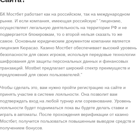
БК Мостбет работает как на российском, так на международном
рынке. И если компания, имеющая российскую” “лицензию,
осуществляет легальную деятельность на территории РФ и не
подвергается блокировкам, то о второй нельзя сказать то же
самое. Основным юридическим документом компании является
лицензия Кюрасао. Казино Мостбет обеспечивает высокий уровень
безопасности для своих игроков, используя передовые технологии
шифрования для защиты персональных данных и финансовых
транзакций. Mostbet предлагает широкий спектр преимуществ и
предложений для своих пользователей.”
Чтобы сделать это, вам нужно пройти регистрацию на сайте и
принять участие в системе лояльности. Она позволит вам
подтверждать вход на любой турнир или соревнование. Уровень
лояльности будет подниматься пока вы будете делать ставки и
играть в автоматы. После прохождения верификации от казино
Мостбет, получится пользоваться повышенным выводом средств и
получением бонусов.