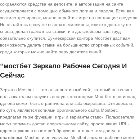
сохраняются средства на депозите, а авторизация на сайте
осуществляется с помощью обычного логина и пароля. Если вам
хватило тренировок, можно перейти к игре на настоящие средства.
Не пытайтесь сразу же выиграть миллионы, идите к достатку не
спеша, делая грамотные ставки, и в дальнейшем ваш труд
обязательно окупится. Букмекерская контора Мостбет даст вам
возможность делать ставки на большинство спортивных событий,
среди которых можно найти пару десятков линий.
“мостбет Зеркало Рабочее Сегодня И
Сейчас
Зеркало Mostbet — это альтернативный сайт, который позволяет
пользователям получить доступ к платформе Мостбет в регионах,
где она может быть ограничена или заблокирована. Эти зеркала,
по сути, являются копиями оригинального сайта Mostbet,
предлагая те же функции, игры и варианты ставок. Пользователи
могут получить доступ к зеркальному сайту, просто введя URL-
адрес зеркала в своем веб-браузере, что дает им доступ к
платформе Mostbet и ее услугам. Mostbet зеркало рабочее может