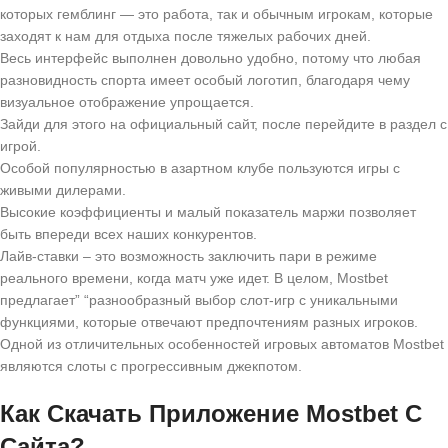
которых гемблинг — это работа, так и обычным игрокам, которые
заходят к нам для отдыха после тяжелых рабочих дней.
Весь интерфейс выполнен довольно удобно, потому что любая
разновидность спорта имеет особый логотип, благодаря чему
визуальное отображение упрощается.
Зайди для этого на официальный сайт, после перейдите в раздел с
игрой.
Особой популярностью в азартном клубе пользуются игры с
живыми дилерами.
Высокие коэффициенты и малый показатель маржи позволяет
быть впереди всех наших конкурентов.
Лайв-ставки – это возможность заключить пари в режиме
реального времени, когда матч уже идет. В целом, Mostbet
предлагает” “разнообразный выбор слот-игр с уникальными
функциями, которые отвечают предпочтениям разных игроков.
Одной из отличительных особенностей игровых автоматов Mostbet
являются слоты с прогрессивным джекпотом.
Как Скачать Приложение Mostbet С
Сайта?