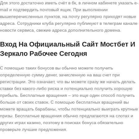
Для этого достаточно иметь счёт в бк, в личном кабинете указать e-
mail и подтвердить почтовый ящик. При выполнении
вышеперечисленных пунктов, на почту регулярно приходят новые
адреса. Сотрудники клуба регулярно публикуют в телеграм канале
новости сервиса, свежие адреса дополнительного домена.
Вход На Официальный Сайт Мостбет И
Зеркало Рабочее Сегодня
С помощью таких бонусов вы обычно можете получить
определенную сумму денег, зачисленную на ваш счет при
регистрации. Это означает, что вы можете сразу же начать делать
ставки без какого-либо риска и потенциально получить хорошую
прибыль. Бесплатные вращения – это еще один способ получить
больше от своих ставок. С помощью бесплатных вращений вы
можете вращать барабаны, чтобы потенциально выиграть крупные
призы. Бесплатные вращения обычно предлагаются на слотах и
других играх казино, поэтому в поисках бонуса обязательно
проверьте лучшие предложения.