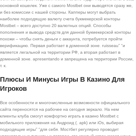
основной кошелек. Уже с самого Mostbet они выводятся сразу же,
и без комиссии с нашей стороны. Капперы могут выбрать
наиболее подходящую валюту счета букмекерской конторы
Mostbet – всего доступно 20 валютных опций. Способы
пополнения и вывода средств для данной букмекерской конторы
похожи – чтобы снять деньги с аккаунта, потребуется пройти
верификацию. Первая работает в доменной зоне. ruisseau” “и
является легальной на территории РФ, а вторая работает в
доменной зоне. apresentando и запрещена на территории России,
т. к.
Плюсы И Минусы Игры В Казино Для
Игроков
Все особенности и многочисленные возможности официального
сайта переносятся на рабочее на сегодня зеркало. На нем
клиенты клуба смогут комфортно играть в казино Mostbet с
мобильного приложения на Андроид (. apk) или iOs, выбирая
подходящие игры” “для себя. Мостбет регулярно проводит