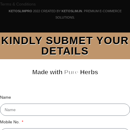
Terms & Conditions
KETOSLIMPRO
2022 CREATED BY
KETOSLIM.IN
. PREMIUM E-COMMERCE
SOLUTIONS.
KINDLY SUBMET YOUR
DETAILS
Made with
Pure
Herbs
Name
Mobile No.