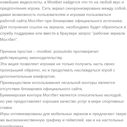
новейшие видеослоты, в Mostbet найдется что-то на любой вкус и
предпочтения игрока. Сеть зеркал синхронизирована между собой,
давая возможность пользователям и игрокам пользоваться
работой сайта Мостбет при блокировке официального источника.
Для получения ссылок на зеркала, необходимо будет обратиться в
службу поддержки или ввести в браузере запрос “рабочие зеркала
Мостбет”.
Причина простая – mostbet. possuindo противоречит
действующему законодательству.
Эта акция позволяет игрокам не только получить часть своих
проигрышей обратно, но и продолжать наслаждаться игрой с
дополнительным комфортом.
Преимуществом использования легальной конторы является
отсутствие блокировок официального сайта.
Букмекерская контора Мостбет является относительно молодой,
но уже предоставляет хорошее качество услуг в мире спортивных
ставок.
Игры оптимизированы для мобильных экранов и предлагают такую
же высококачественную графику и геймплей, как и на настольных
платформах.