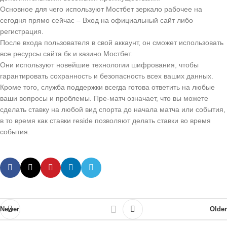
Основное для чего используют Мостбет зеркало рабочее на
сегодня прямо сейчас – Вход на официальный сайт либо
регистрация.
После входа пользователя в свой аккаунт, он сможет использовать
все ресурсы сайта бк и казино Мостбет.
Они используют новейшие технологии шифрования, чтобы
гарантировать сохранность и безопасность всех ваших данных.
Кроме того, служба поддержки всегда готова ответить на любые
ваши вопросы и проблемы. Пре-матч означает, что вы можете
сделать ставку на любой вид спорта до начала матча или события,
в то время как ставки reside позволяют делать ставки во время
события.
Newer
Older