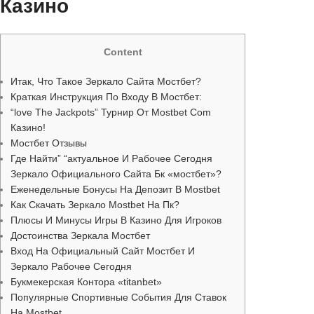
Казино
Content
Итак, Что Такое Зеркало Сайта Мостбет?
Краткая Инструкция По Входу В Мостбет:
“love The Jackpots” Турнир От Mostbet Com
Казино!
Мостбет Отзывы
Где Найти” “актуальное И Рабочее Сегодня
Зеркало Официального Сайта Бк «мостбет»?
Еженедельные Бонусы На Депозит В Mostbet
Как Скачать Зеркало Mostbet На Пк?
Плюсы И Минусы Игры В Казино Для Игроков
Достоинства Зеркала Мостбет
Вход На Официальный Сайт Мостбет И
Зеркало Рабочее Сегодня
Букмекерская Контора «titanbet»
Популярные Спортивные События Для Ставок
На Mostbet