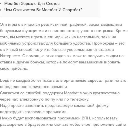
Мостбет Зеркало Для Слотов
Чем Отличается Бк Мостбет И Спортбет?
Эти игры отличаются реалистичной графикой, захватывающими
бонусными функциями и возможностью крупного выигрыша. Кроме
того, вы можете играть в эти игры как на настольных, так и на
мобильных устройствах для большего удобства. Промокоды – это
отличный способ получить больше удовольствия от ставок в
Интернете. С помощью этих кодов вы можете получить скидки на
ставки и другие бонусы, которые помогут вам максимизировать
свою прибыль.
Ведь не каждый хочет искать альтернативные адреса, тратя на это
определенное количество времени.
Связаться со службой поддержки Mostbet можно круглосуточно
через чат, электронную почту или по телефону.
Надо просто заполнить предлагаемую компанией форму,
подтвердить согласие с правилами.
Нужно будет воспользоваться программой ВПН, использовать
расширение в браузере или скачать мобильное приложение сайта