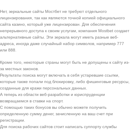
Нет, зеркальные сайты Мостбет не требуют отдельного
лицензирования, так как являются точной копией официального
сайта казино, который уже лицензирован. Для обеспечения
непрерывного доступа к своим услугам, компания Mostbet создает
альтернативные сайты. Эти зеркала могут иметь разные веб-
адреса, иногда даже случайный набор символов, например 777
или 888.
Кроме того, некоторые страны могут быть не допущены к сайту из-
за местных законов.
Результаты поиска могут включать в себя устаревшие ссылки,
которые также попали под блокировку, либо фишинговые ресурсы,
созданные для кражи персональных данных.
А теперь из области веб-разработки и юриспруденции
возвращаемся в ставки на спорт.
С помощью таких бонусов вы обычно можете получить
определенную сумму денег, зачисленную на ваш счет при
регистрации.
Для поиска рабочих сайтов стоит написать суппорту службы