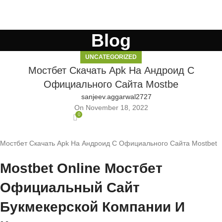
Blog
UNCATEGORIZED
Мостбет Скачать Apk На Андроид С
Официального Сайта Mostbe
sanjeev.aggarwal2727
On November 18, 2022
0
Мостбет Скачать Apk На Андроид С Официального Сайта Mostbet
Mostbet Online Мостбет
Официальный Сайт
Букмекерской Компании И