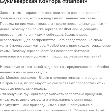
Букмекерская Контора «titanbet»
Здесь в комментариях пользователи часто распространяют”
“опасные ссылки, которые ведут на мошеннические сайты.
Переход на них может привести к краже персональных данных и
денег. Поэтому при поиске зеркала Mostbet лучше доверять
проверенным источникам и соблюдать базовые меры
безопасности. Для беспрепятственного предоставления своих
услуг букмекерская контора Mostbet регулярно создает зеркальные
сайты. Поэтому зеркало Мост Бет позволяет бетторам
пользоваться всеми услугами, предоставляемыми компанией.
Независимо от того, какой вид ставок вы предпочитаете, в Mostbet
найдется что-то для каждого.
Да, Mostbet принимает Bitcoin в качестве платежного средства.
Со временем, их блокируют, но они успевают проработать от 72
часов до нескольких недель.
Эти бонусные функции могут включать бесплатные вращения,
множители, дикие символы и интерактивные мини-игры.
Не упустите шанс присоединиться к нам и погрузиться в
захватывающий мир азартных развлечений. Официальный сайт