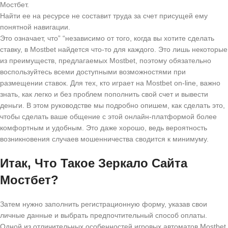
Мостбет.
Найти ее на ресурсе не составит труда за счет присущей ему
понятной навигации.
Это означает, что” “независимо от того, когда вы хотите сделать
ставку, в Mostbet найдется что-то для каждого. Это лишь некоторые
из преимуществ, предлагаемых Mostbet, поэтому обязательно
воспользуйтесь всеми доступными возможностями при
размещении ставок. Для тех, кто играет на Mostbet on-line, важно
знать, как легко и без проблем пополнить свой счет и вывести
деньги. В этом руководстве мы подробно опишем, как сделать это,
чтобы сделать ваше общение с этой онлайн-платформой более
комфортным и удобным. Это даже хорошо, ведь вероятность
возникновения случаев мошенничества сводится к минимуму.
Итак, Что Такое Зеркало Сайта
Мостбет?
Затем нужно заполнить регистрационную форму, указав свои
личные данные и выбрать предпочтительный способ оплаты.
Одной из отличительных особенностей игровых автоматов Mostbet