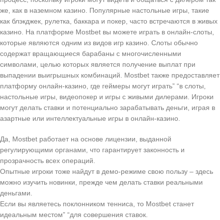
же, как в наземном казино. Популярные настольные игры, такие
как блэкджек, рулетка, баккара и покер, часто встречаются в живых
казино. На платформе Mostbet вы можете играть в онлайн-слоты,
которые являются одним из видов игр казино. Слоты обычно
содержат вращающиеся барабаны с многочисленными
символами, целью которых является получение выплат при
выпадении выигрышных комбинаций. Mostbet также предоставляет
платформу онлайн-казино, где геймеры могут играть” “в слоты,
настольные игры, видеопокер и игры с живыми дилерами. Игроки
могут делать ставки и потенциально зарабатывать деньги, играя в
азартные или интеллектуальные игры в онлайн-казино.
Да, Mostbet работает на основе лицензии, выданной
регулирующими органами, что гарантирует законность и
прозрачность всех операций.
Опытные игроки тоже найдут в демо-режиме свою пользу – здесь
можно изучить новинки, прежде чем делать ставки реальными
деньгами.
Если вы являетесь поклонником тенниса, то Mostbet станет
идеальным местом” “для совершения ставок.