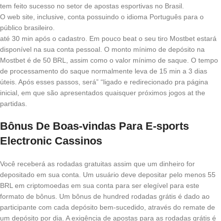
tem feito sucesso no setor de apostas esportivas no Brasil.
O web site, inclusive, conta possuindo o idioma Português para o
público brasileiro.
até 30 min após o cadastro. Em pouco beat o seu tiro Mostbet estará
disponível na sua conta pessoal. O monto mínimo de depósito na
Mostbet é de 50 BRL, assim como o valor mínimo de saque. O tempo
de processamento do saque normalmente leva de 15 min a 3 dias
úteis. Após esses passos, será” “ligado e redirecionado pra página
inicial, em que são apresentados quaisquer próximos jogos at the
partidas.
Bônus De Boas-vindas Para E-sports
Electronic Cassinos
Você receberá as rodadas gratuitas assim que um dinheiro for
depositado em sua conta. Um usuário deve depositar pelo menos 55
BRL em criptomoedas em sua conta para ser elegível para este
formato de bônus. Um bônus de hundred rodadas grátis é dado ao
participante com cada depósito bem-sucedido, através do remate de
um depósito por dia. A exigência de apostas para as rodadas grátis é