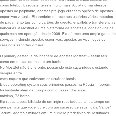
como futebol, basquete, tênis e muito mais. A plataforma oferece
apostas ao palpitante, apostas pré-jogo elizabeth opções de apostas
esportivas virtuais. Ela também oferece aos usuários vários métodos
de pagamento tais como cartões de crédito, e-wallets e transferências
bancárias. A Mostbet é uma plataforma de apostas e jogos on-line os
quais está em operação desde 2009. Ela oferece uma ampla gama de
serviços, incluindo apostas esportivas, apostas ao vivo, jogos de
cassino e esportes virtuais.
O primary destaque da incapere de apostas Mostbet – assim tais
como em muitas outras – é um futebol.
No MostBet não é diferente, possuindo este caça-níqueis estando
sempre entre
caça-níqueis que cativaram os usuários locais.
E deu operating system seus primeiros passos na Rússia — porém,
foi bastante além da Europa com o passar dos anos.
máximo, 72 horas.
Ela reduz a possibilidade de um ingin resultado ao ainda tempo em
que permite que você lucre com um sucesso de seus rivais. Vários”
“acumuladores similares em um número predefinido de resultados