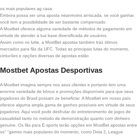
os mais populares ag casa.
Embora possa ser uma aposta néanmoins arriscada, se você ganhar,
você tem a possibilidade de ser bastante compensado.
A Mostbet oferece alguma variedade de métodos de pagamento em
virtude de atender à tua base diversificada de usuários.
Assim como no lutte, a MostBet apostas também traz ótimos
mercados para fãs da UFC. Todas as principais lutas do momento,
cinturões e opções diversas de apostas estão
Mostbet Apostas Desportivas
A Mostbet imagina sempre nos seus clientes e portanto tem uma
enorme variedade de bônus e promoções disponíveis para que seus
jogadores do Brasil possam ze beneficiar. A Mostbet em nosso país
oferece alguma ampla gama de ganhos possíveis em virtude de seus
jogadores. Aqui você pode desfrutar do entretenimento de jogos de
casualidad tanto no metodo de demonstração quanto com dinheiro
genuine. Os fãs para E-sports terão opções em MostBet apostas entre
os” “games mais populares do momento, como Dota 2, League