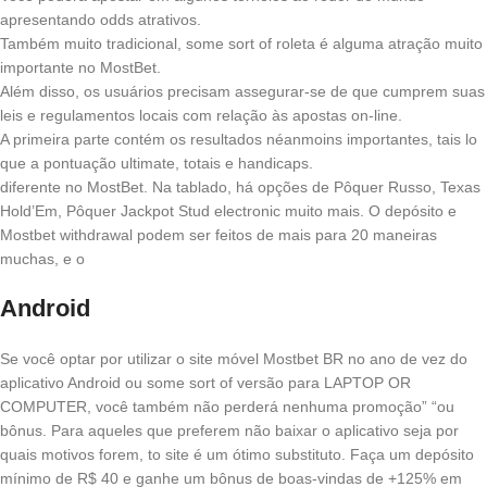
apresentando odds atrativos.
Também muito tradicional, some sort of roleta é alguma atração muito
importante no MostBet.
Além disso, os usuários precisam assegurar-se de que cumprem suas
leis e regulamentos locais com relação às apostas on-line.
A primeira parte contém os resultados néanmoins importantes, tais lo
que a pontuação ultimate, totais e handicaps.
diferente no MostBet. Na tablado, há opções de Pôquer Russo, Texas
Hold’Em, Pôquer Jackpot Stud electronic muito mais. O depósito e
Mostbet withdrawal podem ser feitos de mais para 20 maneiras
muchas, e o
Android
Se você optar por utilizar o site móvel Mostbet BR no ano de vez do
aplicativo Android ou some sort of versão para LAPTOP OR
COMPUTER, você também não perderá nenhuma promoção” “ou
bônus. Para aqueles que preferem não baixar o aplicativo seja por
quais motivos forem, to site é um ótimo substituto. Faça um depósito
mínimo de R$ 40 e ganhe um bônus de boas-vindas de +125% em