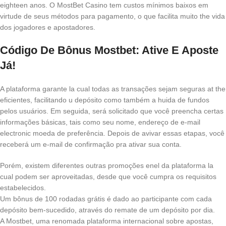
eighteen anos. O MostBet Casino tem custos mínimos baixos em
virtude de seus métodos para pagamento, o que facilita muito the vida
dos jogadores e apostadores.
Código De Bônus Mostbet: Ative E Aposte
Já!
A plataforma garante la cual todas as transações sejam seguras at the
eficientes, facilitando u depósito como também a huida de fundos
pelos usuários. Em seguida, será solicitado que você preencha certas
informações básicas, tais como seu nome, endereço de e-mail
electronic moeda de preferência. Depois de avivar essas etapas, você
receberá um e-mail de confirmação pra ativar sua conta.
Porém, existem diferentes outras promoções enel da plataforma la
cual podem ser aproveitadas, desde que você cumpra os requisitos
estabelecidos.
Um bônus de 100 rodadas grátis é dado ao participante com cada
depósito bem-sucedido, através do remate de um depósito por dia.
A Mostbet, uma renomada plataforma internacional sobre apostas,