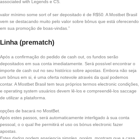
associated with Legends e CS.
valor mínimo some sort of ser depositado é de R$50. A Mostbet Brasil
vem se destacando muito pelo valor sobre bônus que está oferecendo
em sua promoção de boas-vindas.”
Linha (prematch)
Após a confirmação do pedido de cash out, os fundos serão
depositados em sua conta imediatamente. Será possível encontrar o
importe de cash out no seu histórico sobre apostas. Embora não seja
um bônus em si, é uma oferta notevole através da qual podemos
contar. A Mostbet Brasil tem teus próprios termos electronic condições,
e operating system usuários devem lê-los e compreendê-los saccage
de utilizar a plataforma.
opções de bacará no MostBet.
Após estes passos, será automaticamente interligado à sua conta
pessoal, o o qual lhe permitirá el uso os bónus electronic fazer
apostas.
Estes dados podem apariencia simples, porém, mostram que a casa