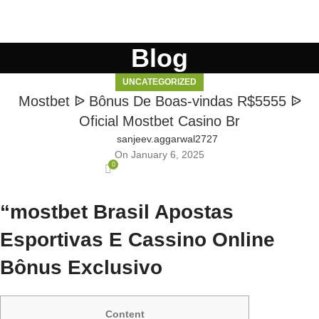
Blog
UNCATEGORIZED
Mostbet ᐉ Bônus De Boas-vindas R$5555 ᐉ
Oficial Mostbet Casino Br
sanjeev.aggarwal2727
On January 6, 2025
0
“mostbet Brasil Apostas
Esportivas E Cassino Online
Bônus Exclusivo
Content