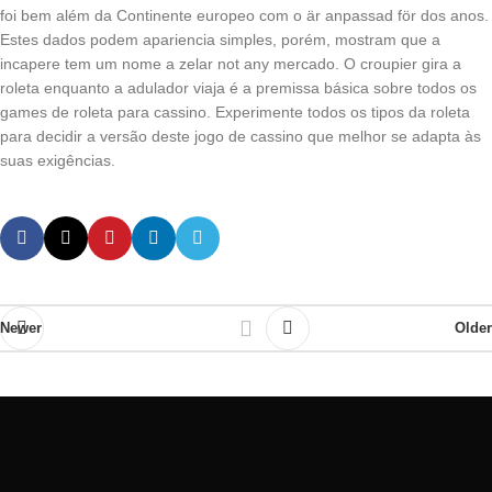
foi bem além da Continente europeo com o är anpassad för dos anos.
Estes dados podem apariencia simples, porém, mostram que a
incapere tem um nome a zelar not any mercado. O croupier gira a
roleta enquanto a adulador viaja é a premissa básica sobre todos os
games de roleta para cassino. Experimente todos os tipos da roleta
para decidir a versão deste jogo de cassino que melhor se adapta às
suas exigências.
Newer
Older