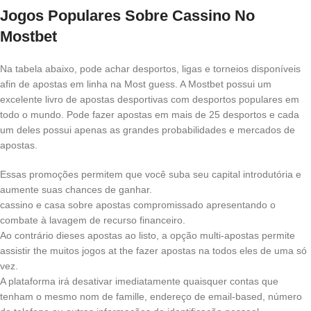
Jogos Populares Sobre Cassino No
Mostbet
Na tabela abaixo, pode achar desportos, ligas e torneios disponíveis
afin de apostas em linha na Most guess. A Mostbet possui um
excelente livro de apostas desportivas com desportos populares em
todo o mundo. Pode fazer apostas em mais de 25 desportos e cada
um deles possui apenas as grandes probabilidades e mercados de
apostas.
Essas promoções permitem que você suba seu capital introdutória e
aumente suas chances de ganhar.
cassino e casa sobre apostas compromissado apresentando o
combate à lavagem de recurso financeiro.
Ao contrário dieses apostas ao listo, a opção multi-apostas permite
assistir the muitos jogos at the fazer apostas na todos eles de uma só
vez.
A plataforma irá desativar imediatamente quaisquer contas que
tenham o mesmo nom de famille, endereço de email-based, número