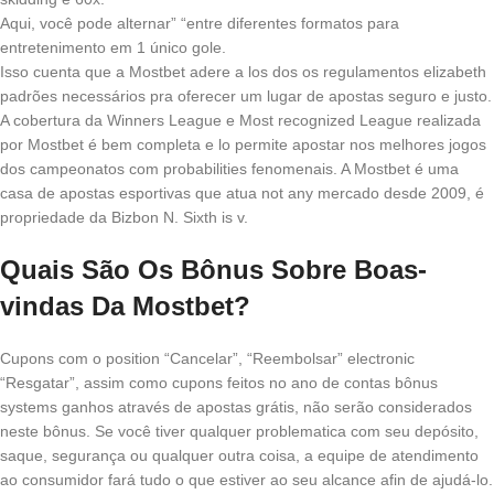
Aqui, você pode alternar” “entre diferentes formatos para
entretenimento em 1 único gole.
Isso cuenta que a Mostbet adere a los dos os regulamentos elizabeth
padrões necessários pra oferecer um lugar de apostas seguro e justo.
A cobertura da Winners League e Most recognized League realizada
por Mostbet é bem completa e lo permite apostar nos melhores jogos
dos campeonatos com probabilities fenomenais. A Mostbet é uma
casa de apostas esportivas que atua not any mercado desde 2009, é
propriedade da Bizbon N. Sixth is v.
Quais São Os Bônus Sobre Boas-
vindas Da Mostbet?
Cupons com o position “Cancelar”, “Reembolsar” electronic
“Resgatar”, assim como cupons feitos no ano de contas bônus
systems ganhos através de apostas grátis, não serão considerados
neste bônus. Se você tiver qualquer problematica com seu depósito,
saque, segurança ou qualquer outra coisa, a equipe de atendimento
ao consumidor fará tudo o que estiver ao seu alcance afin de ajudá-lo.