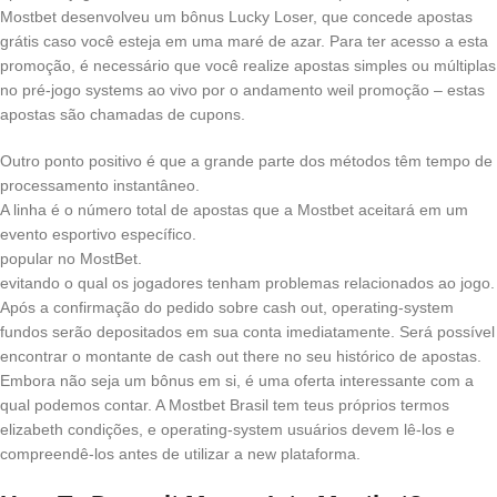
Mostbet desenvolveu um bônus Lucky Loser, que concede apostas
grátis caso você esteja em uma maré de azar. Para ter acesso a esta
promoção, é necessário que você realize apostas simples ou múltiplas
no pré-jogo systems ao vivo por o andamento weil promoção – estas
apostas são chamadas de cupons.
Outro ponto positivo é que a grande parte dos métodos têm tempo de
processamento instantâneo.
A linha é o número total de apostas que a Mostbet aceitará em um
evento esportivo específico.
popular no MostBet.
evitando o qual os jogadores tenham problemas relacionados ao jogo.
Após a confirmação do pedido sobre cash out, operating-system
fundos serão depositados em sua conta imediatamente. Será possível
encontrar o montante de cash out there no seu histórico de apostas.
Embora não seja um bônus em si, é uma oferta interessante com a
qual podemos contar. A Mostbet Brasil tem teus próprios termos
elizabeth condições, e operating-system usuários devem lê-los e
compreendê-los antes de utilizar a new plataforma.