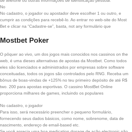
de telefone ou outras informações de identificação pessoal.
No
No cadastro, o jogador ou apostador deve escolher 1 ou outro, e
cumprir as condições para recebê-lo. Ao entrar no web-site do Most
Bet e clicar na “Cadastre-se”, basta, not any formulário que
Mostbet Poker
O pôquer ao vivo, um dos jogos mais conocidos nos cassinos on the
web, é uma dieses alternativas de apostas da Mostbet. Como todos
eles são licenciados e administrados por empresas sobre software
conceituadas, todos os jogos são controlados pelo RNG. Receba um
bônus de boas-vindas de +125% no teu primeiro depósito de até R$
two. 200 para apostas esportivas. O cassino MostBet Online
proporciona milhares de games, incluindo os populares
No cadastro, o jogador
Para isso, será necessário preencher o pequeno formulário,
fornecendo seus dados básicos, como nome, sobrenome, data de
nascimento, endereço de email-based etc.
Se você aprecia uma boa medication dosage de ação electronic não