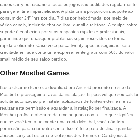
dados carry out usuário e todos os jogos são auditados regularmente
para garantir a imparcialidade. A plataforma proporciona suporte ao
consumidor 24″ “hrs por dia, 7 dias por hebdómada, por meio de
vários canais, incluindo chat ao listo, e-mail e telefone. A equipe sobre
suporte é conhecida por suas respostas rápidas e profissionais,
garantindo que quaisquer problemas sejam resolvidos de forma
rápida e eficiente. Caso você perca twenty apostas seguidas, será
creditada em sua conta uma expresamente grátis com 50% do valor
small médio de seu saldo perdido.
Other Mostbet Games
Basta clicar no ícone de download pra Android presente no site da
Mostbet e prosseguir através da instalação. É possível que seu celular
solicite autorização pra instalar aplicativos de fontes externas, é só
realizar esta permissão e aguardar a instalação ser finalizada. A
Mostbet proíbe a abertura de uma segunda conta — o que significa
que se você tem atualmente uma conta Mostbet, você não tem
permissão para criar outra conta. Isso é feito para declinar grandes
abusos carry out sistema e violações dos Termos e Condições da