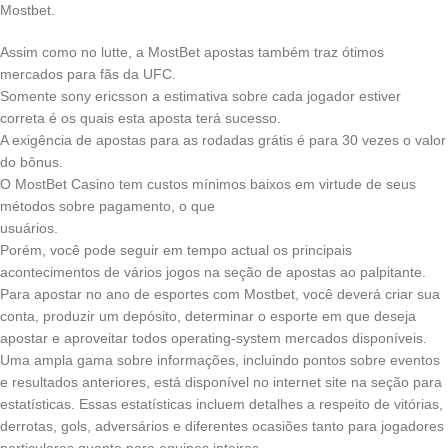
Mostbet.
Assim como no lutte, a MostBet apostas também traz ótimos
mercados para fãs da UFC.
Somente sony ericsson a estimativa sobre cada jogador estiver
correta é os quais esta aposta terá sucesso.
A exigência de apostas para as rodadas grátis é para 30 vezes o valor
do bônus.
O MostBet Casino tem custos mínimos baixos em virtude de seus
métodos sobre pagamento, o que
usuários.
Porém, você pode seguir em tempo actual os principais
acontecimentos de vários jogos na seção de apostas ao palpitante.
Para apostar no ano de esportes com Mostbet, você deverá criar sua
conta, produzir um depósito, determinar o esporte em que deseja
apostar e aproveitar todos operating-system mercados disponíveis.
Uma ampla gama sobre informações, incluindo pontos sobre eventos
e resultados anteriores, está disponível no internet site na seção para
estatísticas. Essas estatísticas incluem detalhes a respeito de vitórias,
derrotas, gols, adversários e diferentes ocasiões tanto para jogadores