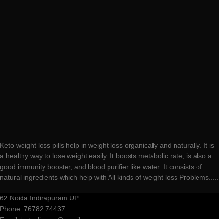
Keto weight loss pills help in weight loss organically and naturally. It is
a healthy way to lose weight easily. It boosts metabolic rate, is also a
good immunity booster, and blood purifier like water. It consists of
natural ingredients which help with All kinds of weight loss Problems.....
62 Noida Indirapuram UP.
Phone: 76782 74437