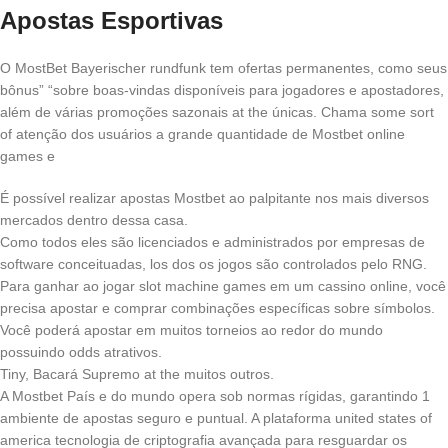
Apostas Esportivas
O MostBet Bayerischer rundfunk tem ofertas permanentes, como seus
bônus” “sobre boas-vindas disponíveis para jogadores e apostadores,
além de várias promoções sazonais at the únicas. Chama some sort
of atenção dos usuários a grande quantidade de Mostbet online
games e
É possível realizar apostas Mostbet ao palpitante nos mais diversos
mercados dentro dessa casa.
Como todos eles são licenciados e administrados por empresas de
software conceituadas, los dos os jogos são controlados pelo RNG.
Para ganhar ao jogar slot machine games em um cassino online, você
precisa apostar e comprar combinações específicas sobre símbolos.
Você poderá apostar em muitos torneios ao redor do mundo
possuindo odds atrativos.
Tiny, Bacará Supremo at the muitos outros.
A Mostbet País e do mundo opera sob normas rígidas, garantindo 1
ambiente de apostas seguro e puntual. A plataforma united states of
america tecnologia de criptografia avançada para resguardar os