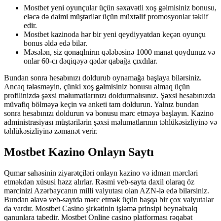
Mostbet yeni oyunçular üçün səxavətli xoş gəlmisiniz bonusu,
eləcə də daimi müştərilər üçün müxtəlif promosyonlar təklif
edir.
Mostbet kazinoda hər bir yeni qeydiyyatdan keçən oyunçu
bonus əldə edə bilər.
Məsələn, siz qonaqlnirın qələbəsinə 1000 manat qoydunuz və
onlar 60-cı dəqiqəyə qədər qabağa çıxdılar.
Bundan sonra hesabınızı doldurub oynamağa başlaya bilərsiniz.
Ancaq tələsməyin, çünki xoş gəlmisiniz bonusu almaq üçün
profilinizdə şəxsi məlumatlarınızı doldurmalısınız. Şəxsi hesabınızda
müvafiq bölməyə keçin və anketi tam doldurun. Yalnız bundan
sonra hesabınızı doldurun və bonusu mərc etməyə başlayın. Kazino
administrasiyası müştərilərin şəxsi məlumatlarının təhlükəsizliyinə və
təhlükəsizliyinə zəmanət verir.
Mostbet Kazino Onlayn Saytı
Qumar sahəsinin ziyarətçiləri onlayn kazino və idman mərcləri
etməkdən xüsusi həzz alırlar. Rəsmi veb-sayta daxil olaraq öz
mərcinizi Azərbaycanın milli valyutası olan AZN-lə edə bilərsiniz.
Bundan əlavə veb-saytda mərc etmək üçün başqa bir çox valyutalar
da vardır. Mostbet Casino şirkətinin işləmə prinsipi beynəlxalq
qanunlara tabedir. Mostbet Online casino platforması rəqabət