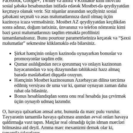
Facebook, Google+, Twitter və ahora VKontakte kimi mövcud
sosial şəbəkə hesabınızdan istifadə edərək Mostbet-də qeydiyyatdan
keçməyə olanak verir. Siz nişanlar arasından seçdiyiniz sosial
şəbəkəni seçməli və əsas məlumatlarınıza daxil olmaq üçün
kazinoya icazə verməlisiniz. Mostbet AZ qeydiyyatdan keçdikdən
sonra adınız, doğum tarixiniz, ünvanınız və telefon nömrəniz kimi
bəzi şəxsi məlumatlarınızı təqdim etməklə profilinizi
tamamlamalısınız. Bunu pourtour parametrlərinizə keçərək və “Şəxsi
məlumatlar” sekmesine klikləməklə edə bilərsiniz.
Şirkət həmçinin onlayn kazinoda oynayarkən bonuslar və
promosyonlar təqdim edir.
Qumar asılılığından necə qorunmaq və onlayn kazinonun
həyəcanından və xoş dizaynından təhlükəsiz həzz almaq
barədə məsləhətləri diqqətlə oxuyun.
Həmçinin Mostbet kazinosunun Azərbaycan dilinə tərcümə
edilmiş versiyası de uma var ki, qumar oynayan zaman daha
rahat ola biləsiniz.
Bonus hesablandıqdan sonra onu real hesabda jua çevirmək
üçün oynayıb udmaq lazımdır.
O, havaya qalxarkən əmsal artır, bununla da mərc pulu vurulur.
Təyyarənin tamamilə havaya qalxması anından əvvəl onları havaya
qaldırmağa vaxt tapın. Matçlar real olmadığı üçün idman mərcləri
bölməsinə aid deyil. Amma mərc mexanizmi demək olar ki,
tamamilə təkrarlanır.