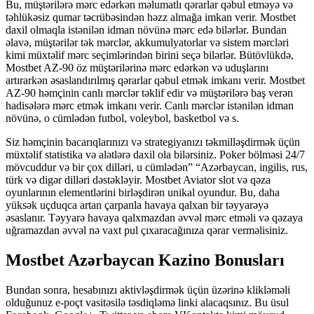
Bu, müştərilərə mərc edərkən məlumatlı qərarlar qəbul etməyə və
təhlükəsiz qumar təcrübəsindən həzz almağa imkan verir. Mostbet
daxil olmaqla istənilən idman növünə mərc edə bilərlər. Bundan
əlavə, müştərilər tək mərclər, akkumulyatorlar və sistem mərcləri
kimi müxtəlif mərc seçimlərindən birini seçə bilərlər. Bütövlükdə,
Mostbet AZ-90 öz müştərilərinə mərc edərkən və uduşlarını
artırarkən əsaslandırılmış qərarlar qəbul etmək imkanı verir. Mostbet
AZ-90 həmçinin canlı mərclər təklif edir və müştərilərə baş verən
hadisələrə mərc etmək imkanı verir. Canlı mərclər istənilən idman
növünə, o cümlədən futbol, voleybol, basketbol və s.
Siz həmçinin bacarıqlarınızı və strategiyanızı təkmilləşdirmək üçün
müxtəlif statistika və alətlərə daxil ola bilərsiniz. Poker bölməsi 24/7
mövcuddur və bir çox dilləri, u cümlədən” “Azərbaycan, ingilis, rus,
türk və digər dilləri dəstəkləyir. Mostbet Aviator slot və qəza
oyunlarının elementlərini birləşdirən unikal oyundur. Bu, daha
yüksək uçduqca artan çarpanla havaya qalxan bir təyyarəyə
əsaslanır. Təyyarə havaya qalxmazdan əvvəl mərc etməli və qəzaya
uğramazdan əvvəl nə vaxt pul çıxaracağınıza qərar verməlisiniz.
Mostbet Azərbaycan Kazino Bonusları
Bundan sonra, hesabınızı aktivləşdirmək üçün üzərinə klikləməli
olduğunuz e-poçt vasitəsilə təsdiqləmə linki alacaqsınız. Bu üsul