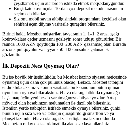
çeşidləmək üçün alətlərdən istifadə etmək məqsədəuyğundur.
Bu şirkətdə oyunçular 10-dan çox depozit metodu arasından
seçim edə bilərlər.
Siz onu mobil saytın altbilgisindəki proqramlara keçidləri olan
səhifəni açan düymə vasitəsilə quraşdıra bilərsiniz.
Birinci halda Mostbet müştəriləri təyyarənin 1. 1–1. 2 arası aşağı
kotirovkalara qədər uçmasını gözləyir, sonra uduşu götürürlər. Bir
raunda 1000 AZN qoyduqda 100–200 AZN qazanmaq olar. Burada
arizona pul qoyulur və təyyarə 50–100 əmsalına çatanadək
gözlənilir.
İlk Depoziti Necə Qoymaq Olar?
Bu isə böyük bir üstünlükdür, bu Mostbet kazino siyasəti nəticəsində
oynamaq üçün daha çox pulunuz olacaq. Beləcə, Mostbet tətbiqini
endirə biləcəksiniz və onun vasitəsilə bu kazinonun bütün qumar
oyunlarını oynaya biləcəksiniz. Əlavə olaraq, tətbiqdə oynamağa
başlamaq üçün yeni hesab yaratmağınıza ehtiyac yoxdur. Artıq
mövcud olan hesabınızın məlumatları ilə daxil ola bilərsiniz.
İstənilən yerdə tətbiqdən istifadə etməklə oynaya bilərsiniz, çünki
bunun üçün sizə web və tətbiqin quraşdırıldığı smartfon və ya
planşet lazımdır. Əlavə olaraq, sizə təsdiqlənmə lazım olduqda
Mostbet-in onlay dəstək xidməti ilə əlaqə saxlaya bilərsiniz.