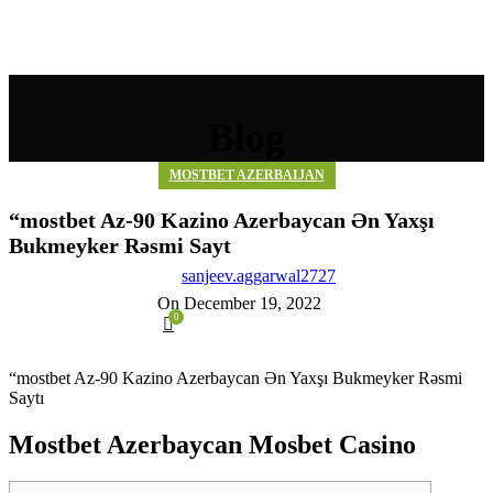
Blog
MOSTBET AZERBAIJAN
“mostbet Az-90 Kazino Azerbaycan Ən Yaxşı
Bukmeyker Rəsmi Sayt
sanjeev.aggarwal2727
On December 19, 2022
0
“mostbet Az-90 Kazino Azerbaycan Ən Yaxşı Bukmeyker Rəsmi
Saytı
Mostbet Azerbaycan Mosbet Casino