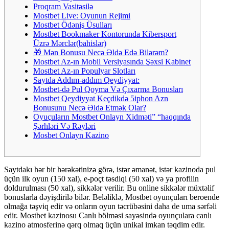
Proqram Vasitəsilə
Mostbet Live: Oyunun Rejimi
Mostbet Ödəniş Üsulları
Mostbet Bookmaker Kontorunda Kibersport
Üzrə Mərclər(bahislər)
🎁 Mən Bonusu Necə Əldə Edə Bilərəm?
Mostbet Az-ın Mobil Versiyasında Şəxsi Kabinet
Mostbet Az-ın Populyar Slotları
Saytda Addım-addım Qeydiyyat:
Mostbet-də Pul Qoyma Və Çıxarma Bonusları
Mostbet Qeydiyyat Keçdikdə 5iphon Azn
Bonusunu Necə Əldə Etmək Olar?
Oyuçuların Mostbet Onlayn Xidməti” “haqqında
Şərhləri Və Rəyləri
Mosbet Onlayn Kazino
Saytdakı hər bir hərəkətinizə görə, istər əmanət, istər kazinoda pul
üçün ilk oyun (150 xal), e-poçt təsdiqi (50 xal) və ya profilin
doldurulması (50 xal), sikkələr verilir. Bu online sikkələr müxtəlif
bonuslarla dəyişdirilə bilər. Beləliklə, Mostbet oyunçuları beroende
olmağa təşviq edir və onların oyun təcrübəsini daha de uma sərfəli
edir. Mostbet kazinosu Canlı bölməsi sayəsində oyunçulara canlı
kazino atmosferinə qərq olmaq üçün unikal imkan təqdim edir.