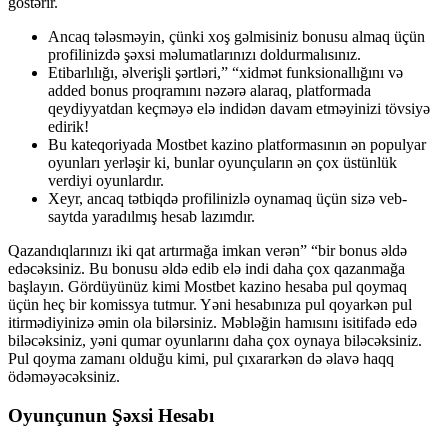
göstərir.
Ancaq tələsməyin, çünki xoş gəlmisiniz bonusu almaq üçün
profilinizdə şəxsi məlumatlarınızı doldurmalısınız.
Etibarlılığı, əlverişli şərtləri,” “xidmət funksionallığını və
added bonus proqramını nəzərə alaraq, platformada
qeydiyyatdan keçməyə elə indidən davam etməyinizi tövsiyə
edirik!
Bu kateqoriyada Mostbet kazino platformasının ən populyar
oyunları yerləşir ki, bunlar oyunçuların ən çox üstünlük
verdiyi oyunlardır.
Xeyr, ancaq tətbiqdə profilinizlə oynamaq üçün sizə veb-
saytda yaradılmış hesab lazımdır.
Qazandıqlarınızı iki qat artırmağa imkan verən” “bir bonus əldə
edəcəksiniz. Bu bonusu əldə edib elə indi daha çox qazanmağa
başlayın. Gördüyünüz kimi Mostbet kazino hesaba pul qoymaq
üçün heç bir komissya tutmur. Yəni hesabınıza pul qoyarkən pul
itirmədiyinizə əmin ola bilərsiniz. Məbləğin hamısını isitifadə edə
biləcəksiniz, yəni qumar oyunlarını daha çox oynaya biləcəksiniz.
Pul qoyma zamanı olduğu kimi, pul çıxararkən də əlavə haqq
ödəməyəcəksiniz.
Oyunçunun Şəxsi Hesabı