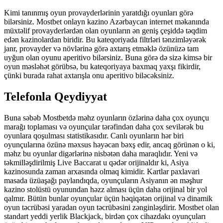
Kimi tanınmış oyun provayderlərinin yaratdığı oyunları görə
bilərsiniz. Mostbet onlayn kazino Azərbaycan internet məkanında
müxtəlif provayderlərdən olan oyunların ən geniş çeşiddə təqdim
edən kazinolardan biridir. Bu kateqoriyada filtrləri tənzimləyərək
janr, provayder və növlərinə görə axtarış etməklə özünüzə tam
uyğun olan oyunu aperitivo bilərsiniz. Buna görə də sizə kimsə bir
oyun məsləhət görübsə, bu kateqoriyaya baxmaq yaxşı fikirdir,
çünki burada rahat axtarışla onu aperitivo biləcəksiniz.
Telefonla Qeydiyyat
Buna səbəb Mostbetdə məhz oyunların özlərinə daha çox oyunçu
marağı toplaması və oyunçular tərəfindən daha çox sevilərək bu
oyunlara qoşulması statistikasıdır. Canlı oyunların hər biri
oyunçularına özünə məxsus həyəcan bəxş edir, ancaq görünən o ki,
məhz bu oyunlar digərlərinə nisbətən daha maraqlıdır. Yeni və
təkmilləşdirilmiş Live Baccarat u qədər orijinaldır ki, Asiya
kazinosunda zaman arxasında olmaq kimidir. Kartlar paxlavari
masada üzüaşağı paylandıqda, oyunçuların Asiyanın ən məşhur
kazino stolüstü oyunundan həzz alması üçün daha orijinal bir yol
qalmır. Bütün bunlar oyunçular üçün həqiqətən orijinal və dinamik
oyun təcrübəsi yaradan oyun təcrübəsini zənginləşdirir. Mostbet olan
standart yeddi yerlik Blackjack, birdən çox cihazdakı oyunçuları