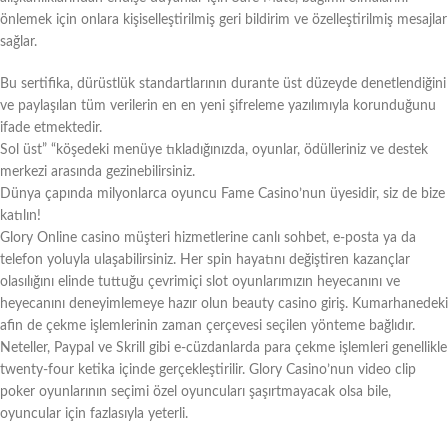
önlemek için onlara kişiselleştirilmiş geri bildirim ve özelleştirilmiş mesajlar
sağlar.
Bu sertifika, dürüstlük standartlarının durante üst düzeyde denetlendiğini
ve paylaşılan tüm verilerin en en yeni şifreleme yazılımıyla korunduğunu
ifade etmektedir.
Sol üst” “köşedeki menüye tıkladığınızda, oyunlar, ödülleriniz ve destek
merkezi arasında gezinebilirsiniz.
Dünya çapında milyonlarca oyuncu Fame Casino’nun üyesidir, siz de bize
katılın!
Glory Online casino müşteri hizmetlerine canlı sohbet, e-posta ya da
telefon yoluyla ulaşabilirsiniz. Her spin hayatını değiştiren kazançlar
olasılığını elinde tuttuğu çevrimiçi slot oyunlarımızın heyecanını ve
heyecanını deneyimlemeye hazır olun beauty casino giriş. Kumarhanedeki
afin de çekme işlemlerinin zaman çerçevesi seçilen yönteme bağlıdır.
Neteller, Paypal ve Skrill gibi e-cüzdanlarda para çekme işlemleri genellikle
twenty-four ketika içinde gerçekleştirilir. Glory Casino’nun video clip
poker oyunlarının seçimi özel oyuncuları şaşırtmayacak olsa bile,
oyuncular için fazlasıyla yeterli.