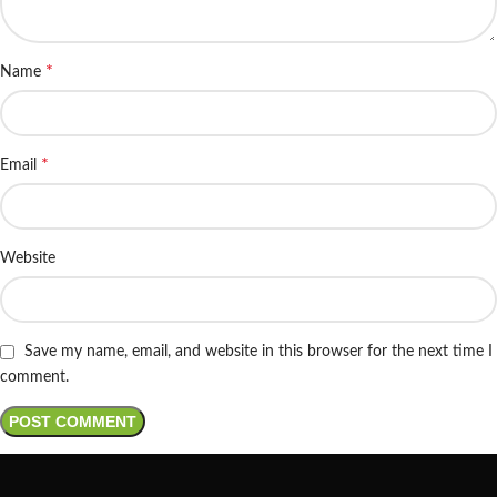
*
Name
*
Email
Website
Save my name, email, and website in this browser for the next time I
comment.