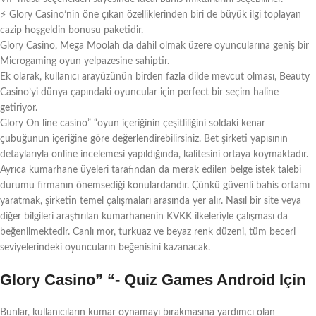
⚡️ Glory Casino’nin öne çıkan özelliklerinden biri de büyük ilgi toplayan
cazip hoşgeldin bonusu paketidir.
Glory Casino, Mega Moolah da dahil olmak üzere oyuncularına geniş bir
Microgaming oyun yelpazesine sahiptir.
Ek olarak, kullanıcı arayüzünün birden fazla dilde mevcut olması, Beauty
Casino’yi dünya çapındaki oyuncular için perfect bir seçim haline
getiriyor.
Glory On line casino” “oyun içeriğinin çeşitliliğini soldaki kenar
çubuğunun içeriğine göre değerlendirebilirsiniz. Bet şirketi yapısının
detaylarıyla online incelemesi yapıldığında, kalitesini ortaya koymaktadır.
Ayrıca kumarhane üyeleri tarafından da merak edilen belge istek talebi
durumu firmanın önemsediği konulardandır. Çünkü güvenli bahis ortamı
yaratmak, şirketin temel çalışmaları arasında yer alır. Nasıl bir site veya
diğer bilgileri araştırılan kumarhanenin KVKK ilkeleriyle çalışması da
beğenilmektedir. Canlı mor, turkuaz ve beyaz renk düzeni, tüm beceri
seviyelerindeki oyuncuların beğenisini kazanacak.
Glory Casino” “- Quiz Games Android Için
Bunlar, kullanıcıların kumar oynamayı bırakmasına yardımcı olan