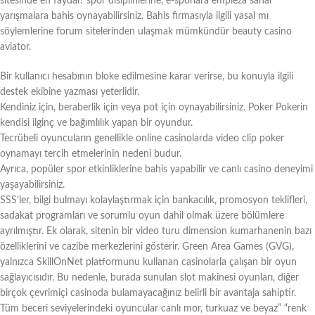
sitesinde en faydal? spor disiplinlerine, e-sporlara empieza sanal
yarışmalara bahis oynayabilirsiniz. Bahis firmasıyla ilgili yasal mı
söylemlerine forum sitelerinden ulaşmak mümkündür beauty casino
aviator.
Bir kullanıcı hesabının bloke edilmesine karar verirse, bu konuyla ilgili
destek ekibine yazması yeterlidir.
Kendiniz için, beraberlik için veya pot için oynayabilirsiniz. Poker Pokerin
kendisi ilginç ve bağımlılık yapan bir oyundur.
Tecrübeli oyuncuların genellikle online casinolarda video clip poker
oynamayı tercih etmelerinin nedeni budur.
Ayrıca, popüler spor etkinliklerine bahis yapabilir ve canlı casino deneyimi
yaşayabilirsiniz.
SSS’ler, bilgi bulmayı kolaylaştırmak için bankacılık, promosyon teklifleri,
sadakat programları ve sorumlu oyun dahil olmak üzere bölümlere
ayrılmıştır. Ek olarak, sitenin bir video turu dimension kumarhanenin bazı
özelliklerini ve cazibe merkezlerini gösterir. Green Area Games (GVG),
yalnızca SkillOnNet platformunu kullanan casinolarla çalışan bir oyun
sağlayıcısıdır. Bu nedenle, burada sunulan slot makinesi oyunları, diğer
birçok çevrimiçi casinoda bulamayacağınız belirli bir avantaja sahiptir.
Tüm beceri seviyelerindeki oyuncular canlı mor, turkuaz ve beyaz” “renk