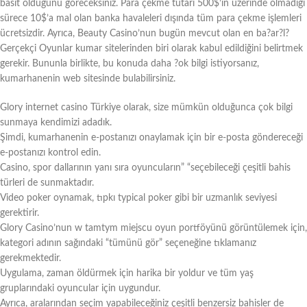
basit olduğunu göreceksiniz. Para çekme tutarı 500$’ın üzerinde olmadığı
sürece 10$’a mal olan banka havaleleri dışında tüm para çekme işlemleri
ücretsizdir. Ayrıca, Beauty Casino’nun bugün mevcut olan en ba?ar?l?
Gerçekçi Oyunlar kumar sitelerinden biri olarak kabul edildiğini belirtmek
gerekir. Bununla birlikte, bu konuda daha ?ok bilgi istiyorsanız,
kumarhanenin web sitesinde bulabilirsiniz.
Glory internet casino Türkiye olarak, size mümkün olduğunca çok bilgi
sunmaya kendimizi adadık.
Şimdi, kumarhanenin e-postanızı onaylamak için bir e-posta göndereceği
e-postanızı kontrol edin.
Casino, spor dallarının yanı sıra oyuncuların” “seçebileceği çeşitli bahis
türleri de sunmaktadır.
Video poker oynamak, tıpkı typical poker gibi bir uzmanlık seviyesi
gerektirir.
Glory Casino’nun w tamtym miejscu oyun portföyünü görüntülemek için,
kategori adının sağındaki “tümünü gör” seçeneğine tıklamanız
gerekmektedir.
Uygulama, zaman öldürmek için harika bir yoldur ve tüm yaş
gruplarındaki oyuncular için uygundur.
Ayrıca, aralarından seçim yapabileceğiniz çeşitli benzersiz bahisler de