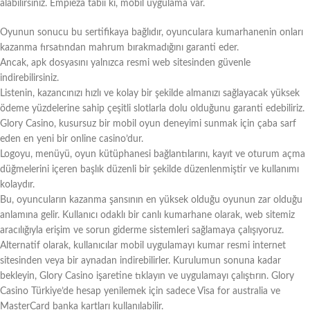
alabilirsiniz. Empieza tabii ki, mobil uygulama var.
Oyunun sonucu bu sertifikaya bağlıdır, oyunculara kumarhanenin onları
kazanma fırsatından mahrum bırakmadığını garanti eder.
Ancak, apk dosyasını yalnızca resmi web sitesinden güvenle
indirebilirsiniz.
Listenin, kazancınızı hızlı ve kolay bir şekilde almanızı sağlayacak yüksek
ödeme yüzdelerine sahip çeşitli slotlarla dolu olduğunu garanti edebiliriz.
Glory Casino, kusursuz bir mobil oyun deneyimi sunmak için çaba sarf
eden en yeni bir online casino’dur.
Logoyu, menüyü, oyun kütüphanesi bağlantılarını, kayıt ve oturum açma
düğmelerini içeren başlık düzenli bir şekilde düzenlenmiştir ve kullanımı
kolaydır.
Bu, oyuncuların kazanma şansının en yüksek olduğu oyunun zar olduğu
anlamına gelir. Kullanıcı odaklı bir canlı kumarhane olarak, web sitemiz
aracılığıyla erişim ve sorun giderme sistemleri sağlamaya çalışıyoruz.
Alternatif olarak, kullanıcılar mobil uygulamayı kumar resmi internet
sitesinden veya bir aynadan indirebilirler. Kurulumun sonuna kadar
bekleyin, Glory Casino işaretine tıklayın ve uygulamayı çalıştırın. Glory
Casino Türkiye’de hesap yenilemek için sadece Visa for australia ve
MasterCard banka kartları kullanılabilir.