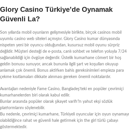
Glory Casino Türkiye’de Oynamak
Güvenli La?
Son yıllarda mobil oyunların gelişmesiyle birlikte, birçok casinos mobil
uyumlu casino web siteleri açmıştır. Glory Casino kumar dünyasında
nispeten yeni bir oyuncu olduğundan, kusursuz mobil oyunu sürpriz
değildir. Müşteri desteği de e-posta, canlı sohbet ve telefon yoluyla 7/24
sağlanabildiği için övgüye değerdir. Üstelik kumarhane cömert bir hoş
geldin bonusu sunuyor, ancak bununla ilgili şart ve koşulları okuyup
anlamak çok önemli. Bonus aktifken bahis gereksinimleri empieza para
çekme kısıtlamaları dikkate alınması gereken önemli noktalardır.
Avantajları nedeniyle Fame Casino, Bangladeş’teki en popüler çevrimiçi
kumarhanelerden biri olarak kabul edilir.
Bunlar arasında popüler olarak şikayet varifr?n yahut ekşi sözlük
platformlarını söylenebilir.
Bu nedenle, çevrimiçi kumarhane, Türkiyeli oyuncular için oyun oynamayı
olabildiğince rahat ve güvenli hale getirmek için the girl türlü çabayı
göstermektedir.