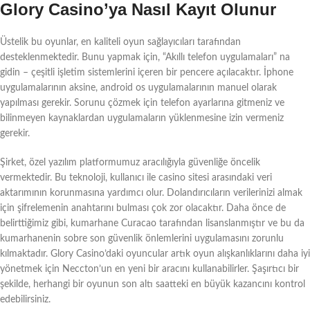
Glory Casino’ya Nasıl Kayıt Olunur
Üstelik bu oyunlar, en kaliteli oyun sağlayıcıları tarafından
desteklenmektedir. Bunu yapmak için, “Akıllı telefon uygulamaları” na
gidin – çeşitli işletim sistemlerini içeren bir pencere açılacaktır. İphone
uygulamalarının aksine, android os uygulamalarının manuel olarak
yapılması gerekir. Sorunu çözmek için telefon ayarlarına gitmeniz ve
bilinmeyen kaynaklardan uygulamaların yüklenmesine izin vermeniz
gerekir.
Şirket, özel yazılım platformumuz aracılığıyla güvenliğe öncelik
vermektedir. Bu teknoloji, kullanıcı ile casino sitesi arasındaki veri
aktarımının korunmasına yardımcı olur. Dolandırıcıların verilerinizi almak
için şifrelemenin anahtarını bulması çok zor olacaktır. Daha önce de
belirttiğimiz gibi, kumarhane Curacao tarafından lisanslanmıştır ve bu da
kumarhanenin sobre son güvenlik önlemlerini uygulamasını zorunlu
kılmaktadır. Glory Casino’daki oyuncular artık oyun alışkanlıklarını daha iyi
yönetmek için Neccton’un en yeni bir aracını kullanabilirler. Şaşırtıcı bir
şekilde, herhangi bir oyunun son altı saatteki en büyük kazancını kontrol
edebilirsiniz.