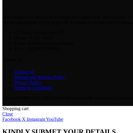
Keto weight loss pills help in weight loss organically and naturally. It 
natural ingredients which help with All kinds of weight loss Problems..
62 Noida Indirapuram UP.
Phone: 76782 74437
Email: ketoslimpro@gmail.com
Fssai : 12220027000632
ABOUT US
Contact us
Refund and Returns Policy
Privacy Policy
Terms & Conditions
KETOSLIMPRO
2022 CREATED BY
KETOSLIM.IN
. PREMIUM E-COMMER
Shopping cart
Close
Facebook
X
Instagram
YouTube
KINDLY SUBMET YOUR DETAILS