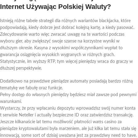
Internet Używając Polskiej Waluty?
Istnieją różne tabele strategii dla różnych wariantów blackjacka, które
podpowiadają, kiedy dobrze jest dobrać kolejną kartę, a kiedy pasować.
Zdecydowanie warto więc zwracać uwagę na te wartości podczas
wyboru gier, aby zwiększyć swoje szanse na korzystne wyniki w
dłuższym okresie. Kasyna z wysokimi współczynnikami wypłat to
gwarancja osiągnięcia wysokich wygranych w różnych grach.
Statystycznie, im wyższy RTP, tym więcej pieniędzy wraca do graczy w
dłuższej perspektywie.
Dodatkowo na prawdziwe pieniądze automaty posiadają bardzo różną
tematykę we fabułę oraz funkcje.
Pełny dostęp do własnych pieniędzy będziesz miał zawsze pod pewnymi
warunkami.
Wystarczy, że przy wpłacaniu depozytu wprowadzisz swój numer konta
t serwisie Neteller i actually bezpieczne ID oraz zatwierdzisz transakcję.
Jeszcze kilkanaście lat temu możliwość płatności watts casino za
pieniądze kryptowalutami była marzeniem, ale już kilka lat temu stała się
innowacją, some sort of dzisiaj uważana jest za prawdziwy need to have.