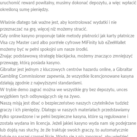
uruchomić reward powitalny, musimy dokonać depozytu, a więc wpłacić
określoną sumę pieniędzy.
Właśnie dlatego tak ważne jest, aby kontrolować wydatki i nie
przeznaczać na grę, więcej niż możemy stracić.
Gdy online kasyno proponuje takie metody płatności jak karty płatnicze
Visa czy Master card albo portfele cyfrowe MiFinity lub eZeeWallet
możemy być w pełni spokojni um nasze środki.
Znając podstawową strategię blackjacka, możemy znacząco zmniejszyć
przewagę, którą posiada kasyno.
Gibraltar jest jednym z kluczowych centrów hazardu online, a Gibraltar
Gambling Commissioner zapewnia, że wszystkie licencjonowane kasyna
działają zgodnie z najwyższymi standardami.
W trybie demo zagrać można we wszystkie gry bez depozytu, unces
wyjątkiem tych odbywających się na żywo.
Naszą misją jest dbać o bezpieczeństwo naszych czytelników tudzież
graczy i ich pieniędzy. Dlatego w naszych materiałach przedstawiamy
tylko sprawdzone i w pełni bezpieczne kasyna, które są regulowane i
została wydana im licencja. Jeżeli jakieś kasyno wyda nam się podejrzane
lub dojdą nas słuchy, że źle traktuje swoich graczy, to automatycznie