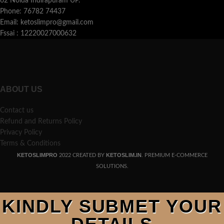
62 Noida Indirapuram UP.
Phone: 76782 74437
Email: ketoslimpro@gmail.com
Fssai : 12220027000632
ABOUT US
Contact us
Refund and Returns Policy
Privacy Policy
Terms & Conditions
KETOSLIMPRO
KETOSLIM.IN
2022 CREATED BY
. PREMIUM E-COMMERCE
SOLUTIONS.
KINDLY SUBMET YOUR