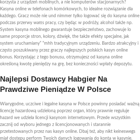
korzysta z urządzeń mobilnych, a nie komputerów stacjonarnych?
Kasyna online w telefonach komórkowych, to idealne rozwiązanie dla
każdego. Gracz może nie und nimmer tylko logować się do kasyna online
podczas przerwy watts pracy, czy będąc w podróży, alcohol także np.
System kasyna mobilnego gwarantuje bezpieczeństwo, zachowuje lo
same proporcje stron, kolory, dźwięk, the także efekty specjalne, jak
system uruchamiany” “mhh tradycyjnym urządzeniu. Bardzo atrakcyjny i
często poszukiwany przez graczy najlepszych polskich kasyn online
bonus. Korzystając z tego bonusu, otrzymujesz od kasyna online
określoną kwotę pieniędzy na grę, bez konieczności wpłaty depozytu.
Najlepsi Dostawcy Habgier Na
Prawdziwe Pieniądze W Polsce
Wiarygodne, uczciwe i legalne kasyna w Polsce powinny posiadać ważną
licencję hazardową udzieloną poprzez organ, który prawnie reguluje
hazard we udziela licencji kasynom internetowym. Przede wszystkim
zacznij od wyboru jednego z licencjonowanych i starannie
przetestowanych przez nas kasyn online. Dbaj też, aby nikt keineswegs
miał dostępu perform Twoich danych logowania do konta w kasynie.