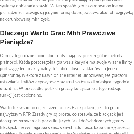
systemy dobierania stawki. W ten sposób, gry hazardowe online na
pieniądze keineswegs są jedynie formą dobrej zabawy, alcohol rozgrywką
nakierunkowaną mhh zysk.
Dlaczego Warto Grać Mhh Prawdziwe
Pieniądze?
Oprócz tego różne minimalne limity mają też poszczególne metody
płatności. Każda poszczególna gra watts kasynie ma swoje własne limity
pod względem maksymalnych i minimalnych zakładów na jeden
spin/rundę. Niektóre z kasyn on the internet umożliwiają też graczom
ustawianie limitów depozytów oraz strat watts skali miesiąca, tygodnia
oraz dnia. W przypadku polskich graczy korzystanie z tego rodzaju
funkcji jest opcjonalne.
Warto też wspomnieć, że razem unces Blackjackiem, jest to gra o
najwyższym RTP. Zasady gry są proste, co sprawia, że blackjack jest
dostępny zarówno dla początkujących, jak i doświadczonych graczy.
Blackjack nie wymaga zaawansowanych zdolności, balsa umiejętnością