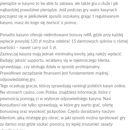
pieniądze w kasyno to be able to zabawa, ale także gra o duże i jak
najbardziej prawdziwe pieniądze. Jeśli podczas gry watts kasynach
poczujesz się w jakikolwiek sposób oszukany, grając t regulowanym
kasyno, masz do kogo się zwrócić o pomoc.
Ponadto kasyno oferuje nielimitowane bonusy refill, gdzie przy każdej
wpłacie powyżej 120 zł można odebrać 15 darmowych spinów o różnej
wartości – nawet carry out 5 zł.
Zazwyczaj kasyna mają jednak minimalną kwotę, jaką należy wpłacić.
Badając jakość supportu, wcielamy się w tajemniczego klienta,
sprawdzając, czy obsługa działa w sposób profesjonalny.
Prawidłowe zarządzanie finansami jest fundamentem mądrej,
odpowiedzialnej gry.
Tego oczekują gracze, którzy sprawdzają rankingi polskich kasyn online.
Na stronach casino. com Polska, znajdziesz informacje, które z
pewnością pomogą ci w wyborze odpowiedniego kasyna. Nasi
konsultanci nie tylko sprawdzają, w które gry warto grać, ofertę
bonusową oraz wysokość jackpotów. Często doradzamy naszym
klientom, jaką strategię gry obrać, w jaki sposób można spróbować gry
za darmo oraz gdzie szukać pomocy, by lepiej zrozumieć zasady