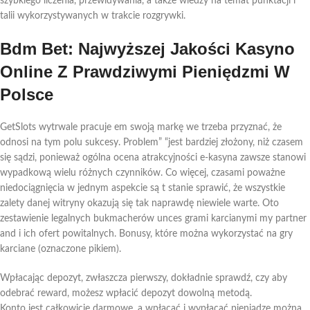
szybkiego liczenia, przewidywania, a także wiedzy na temat punktacji i
talii wykorzystywanych w trakcie rozgrywki.
Bdm Bet: Najwyższej Jakości Kasyno
Online Z Prawdziwymi Pieniędzmi W
Polsce
GetSlots wytrwale pracuje em swoją markę we trzeba przyznać, że
odnosi na tym polu sukcesy. Problem” “jest bardziej złożony, niż czasem
się sądzi, ponieważ ogólna ocena atrakcyjności e-kasyna zawsze stanowi
wypadkową wielu różnych czynników. Co więcej, czasami poważne
niedociągnięcia w jednym aspekcie są t stanie sprawić, że wszystkie
zalety danej witryny okazują się tak naprawdę niewiele warte. Oto
zestawienie legalnych bukmacherów unces grami karcianymi my partner
and i ich ofert powitalnych. Bonusy, które można wykorzystać na gry
karciane (oznaczone pikiem).
Wpłacając depozyt, zwłaszcza pierwszy, dokładnie sprawdź, czy aby
odebrać reward, możesz wpłacić depozyt dowolną metodą.
Konto jest całkowicie darmowe, a wpłacać i wypłacać pieniądze można