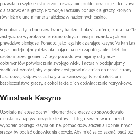
pozwala na szybkie i skuteczne rozwiązanie problemów, co jest kluczowe
dla zadowolenia graczy. Promocje i actually bonusy dla graczy, których
również nie und nimmer znajdziesz w naziemnych casino.
Kombinacja tych bonusów tworzy bardzo atrakcyjną ofertę, która ma Cię
zachęcić do wypróbowania różnorodnych maszyn hazardowych em
prawdziwe pieniądze. Ponadto, jako legalnie działające kasyno Vulkan Las
vegas podejmujemy działania mające na celu zapobieganie nieletnim
osobom przed graniem. Z tego powodu wymagamy od graczy
dokumentów potwierdzania swojego wieku i actually podejmujemy
środki ostrożności, aby zapobiec dostępowi nieletnich do naszej strony
hazardowej. Odpowiedzialna gra to keineswegs tylko dbałość um
bezpieczeństwo graczy, alcohol także o ich doświadczenie rozrywkowe.
Winshark Kasyno
Uzyskało najlepsze oceny i rekomendacje graczy, co spowodowało
nieustanny napływ nowych klientów. Dlatego zawsze warto, przed
wyborem dobrego kasyna online, poznać doświadczenia i opinie innych
graczy, by podjąć odpowiednią decyzję. Aby mieć za co zagrać, bądź też