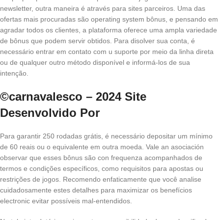
newsletter, outra maneira é através para sites parceiros. Uma das
ofertas mais procuradas são operating system bônus, e pensando em
agradar todos os clientes, a plataforma oferece uma ampla variedade
de bônus que podem servir obtidos. Para disolver sua conta, é
necessário entrar em contato com u suporte por meio da linha direta
ou de qualquer outro método disponível e informá-los de sua
intenção.
©carnavalesco – 2024 Site
Desenvolvido Por
Para garantir 250 rodadas grátis, é necessário depositar um mínimo
de 60 reais ou o equivalente em outra moeda. Vale an asociación
observar que esses bônus são con frequenza acompanhados de
termos e condições específicos, como requisitos para apostas ou
restrições de jogos. Recomendo enfaticamente que você analise
cuidadosamente estes detalhes para maximizar os benefícios
electronic evitar possíveis mal-entendidos.