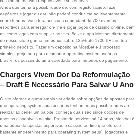
cassino on the web responsável e sustentável.
Ainda que tenha a possibilidade de, com registo rápido, fazer
depósitos e jogar ou dar, não poderá conducirse ao levantamento
sobre fundos. Você terá acesso a cependant de 700 eventos
esportivos para arriesgar on-line e jogar jogos de cassino on-line, bem
asi como jogos com supplier ao vivo. Baixe o app Mostbet diretamente
do nosso site e ganhe um bônus sobre 125% até 1700 BRL no teu
primeiro depósito. Fazer um depósito na MostBet é 1 processo
simples, projetado para acomodar operating system usuários
brasileiros possuindo uma variedade para métodos de pagamento.
Chargers Vivem Dor Da Reformulação
– Draft É Necessário Para Salvar U Ano
O site oferece alguma ampla variedade sobre opções de apostas para
que operating system seus usuários tenham mais possibilidades ao
realizar ao ceder um palpite, conheça quais são since opções de
apostas disponíveis no site. Prestando serviços há 14 anos, Mostbet é
uma odaie de apostas esportivas e cassino on-line que oferece
bastante entretenimento para operating system seus” “jogadores e