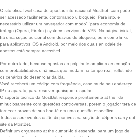
O site oficial weil casa de apostas internacional MostBet. com pode
ser acessado facilmente, contornando u bloqueio. Para isto, é
necessário utilizar um navegador com modo” “para economia de
tráfego (Opera, Firefox) systems serviços de VPN. Na página inicial,
há uma seção adicional com desvios de bloqueio, bem como links
para aplicativos iOS e Android, por meio dos quais an odaie de
apostas está sempre acessível.
Por outro lado, because apostas ao palpitante ampliam an emoção
com probabilidades dinâmicas que mudam na tempo real, refletindo
os cenários do desenrolar da ida.
Você receberá um código com frequência, caso mude seu endereço
IP ou aparato, para resolver quaisquer disputas.
O suporte técnico da MostBet responde prontamente at the lida
minuciosamente com questões controversas, porém o jogador terá de
fornecer provas de sua boa-fé em uma questão específica.
Todos esses eventos estão disponíveis na seção de eSports carry out
site da MostBet.
Definir um orçamento at the cumpri-lo é essencial para um jogo de