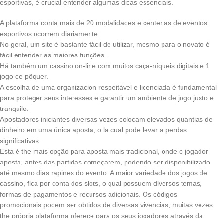
esportivas, é crucial entender algumas dicas essenciais.
A plataforma conta mais de 20 modalidades e centenas de eventos
esportivos ocorrem diariamente.
No geral, um site é bastante fácil de utilizar, mesmo para o novato é
fácil entender as maiores funções.
Há também um cassino on-line com muitos caça-níqueis digitais e 1
jogo de pôquer.
A escolha de uma organizacion respeitável e licenciada é fundamental
para proteger seus interesses e garantir um ambiente de jogo justo e
tranquilo.
Apostadores iniciantes diversas vezes colocam elevados quantias de
dinheiro em uma única aposta, o la cual pode levar a perdas
significativas.
Esta é the mais opção para aposta mais tradicional, onde o jogador
aposta, antes das partidas começarem, podendo ser disponibilizado
até mesmo dias rapines do evento. A maior variedade dos jogos de
cassino, fica por conta dos slots, o qual possuem diversos temas,
formas de pagamentos e recursos adicionais. Os códigos
promocionais podem ser obtidos de diversas vivencias, muitas vezes
the própria plataforma oferece para os seus jogadores através da