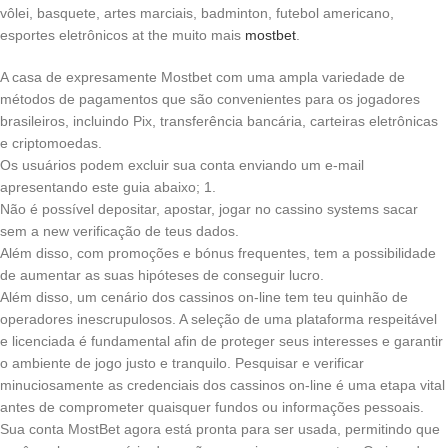
vôlei, basquete, artes marciais, badminton, futebol americano,
esportes eletrônicos at the muito mais
mostbet
.
A casa de expresamente Mostbet com uma ampla variedade de
métodos de pagamentos que são convenientes para os jogadores
brasileiros, incluindo Pix, transferência bancária, carteiras eletrônicas
e criptomoedas.
Os usuários podem excluir sua conta enviando um e-mail
apresentando este guia abaixo; 1.
Não é possível depositar, apostar, jogar no cassino systems sacar
sem a new verificação de teus dados.
Além disso, com promoções e bónus frequentes, tem a possibilidade
de aumentar as suas hipóteses de conseguir lucro.
Além disso, um cenário dos cassinos on-line tem teu quinhão de
operadores inescrupulosos. A seleção de uma plataforma respeitável
e licenciada é fundamental afin de proteger seus interesses e garantir
o ambiente de jogo justo e tranquilo. Pesquisar e verificar
minuciosamente as credenciais dos cassinos on-line é uma etapa vital
antes de comprometer quaisquer fundos ou informações pessoais.
Sua conta MostBet agora está pronta para ser usada, permitindo que