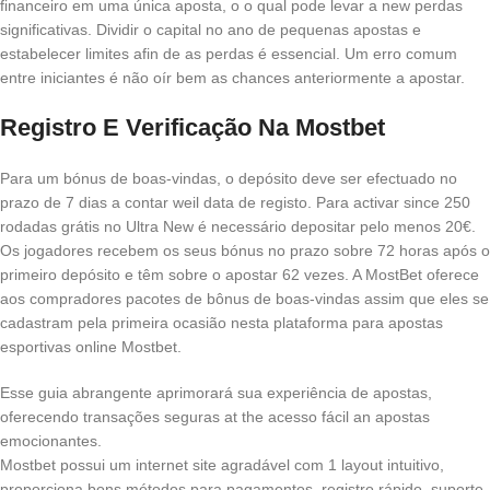
financeiro em uma única aposta, o o qual pode levar a new perdas
significativas. Dividir o capital no ano de pequenas apostas e
estabelecer limites afin de as perdas é essencial. Um erro comum
entre iniciantes é não oír bem as chances anteriormente a apostar.
Registro E Verificação Na Mostbet
Para um bónus de boas-vindas, o depósito deve ser efectuado no
prazo de 7 dias a contar weil data de registo. Para activar since 250
rodadas grátis no Ultra New é necessário depositar pelo menos 20€.
Os jogadores recebem os seus bónus no prazo sobre 72 horas após o
primeiro depósito e têm sobre o apostar 62 vezes. A MostBet oferece
aos compradores pacotes de bônus de boas-vindas assim que eles se
cadastram pela primeira ocasião nesta plataforma para apostas
esportivas online Mostbet.
Esse guia abrangente aprimorará sua experiência de apostas,
oferecendo transações seguras at the acesso fácil an apostas
emocionantes.
Mostbet possui um internet site agradável com 1 layout intuitivo,
proporciona bons métodos para pagamentos, registro rápido, suporte