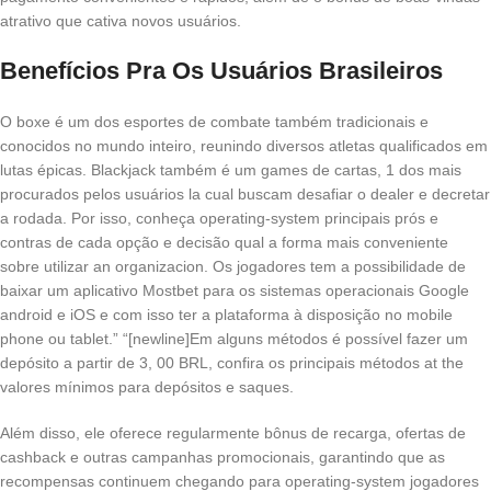
atrativo que cativa novos usuários.
Benefícios Pra Os Usuários Brasileiros
O boxe é um dos esportes de combate também tradicionais e
conocidos no mundo inteiro, reunindo diversos atletas qualificados em
lutas épicas. Blackjack também é um games de cartas, 1 dos mais
procurados pelos usuários la cual buscam desafiar o dealer e decretar
a rodada. Por isso, conheça operating-system principais prós e
contras de cada opção e decisão qual a forma mais conveniente
sobre utilizar an organizacion. Os jogadores tem a possibilidade de
baixar um aplicativo Mostbet para os sistemas operacionais Google
android e iOS e com isso ter a plataforma à disposição no mobile
phone ou tablet.” “[newline]Em alguns métodos é possível fazer um
depósito a partir de 3, 00 BRL, confira os principais métodos at the
valores mínimos para depósitos e saques.
Além disso, ele oferece regularmente bônus de recarga, ofertas de
cashback e outras campanhas promocionais, garantindo que as
recompensas continuem chegando para operating-system jogadores