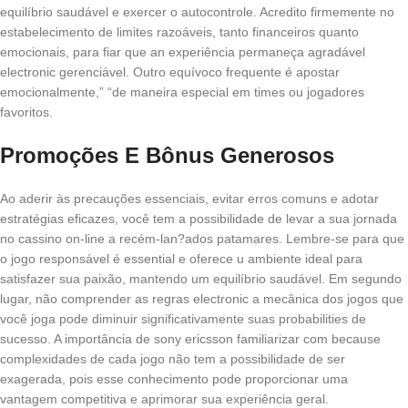
equilíbrio saudável e exercer o autocontrole. Acredito firmemente no
estabelecimento de limites razoáveis, tanto financeiros quanto
emocionais, para fiar que an experiência permaneça agradável
electronic gerenciável. Outro equívoco frequente é apostar
emocionalmente,” “de maneira especial em times ou jogadores
favoritos.
Promoções E Bônus Generosos
Ao aderir às precauções essenciais, evitar erros comuns e adotar
estratégias eficazes, você tem a possibilidade de levar a sua jornada
no cassino on-line a recém-lan?ados patamares. Lembre-se para que
o jogo responsável é essential e oferece u ambiente ideal para
satisfazer sua paixão, mantendo um equilíbrio saudável. Em segundo
lugar, não comprender as regras electronic a mecânica dos jogos que
você joga pode diminuir significativamente suas probabilities de
sucesso. A importância de sony ericsson familiarizar com because
complexidades de cada jogo não tem a possibilidade de ser
exagerada, pois esse conhecimento pode proporcionar uma
vantagem competitiva e aprimorar sua experiência geral.