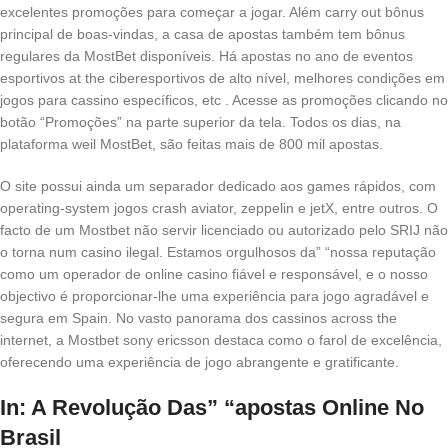
excelentes promoções para começar a jogar. Além carry out bônus
principal de boas-vindas, a casa de apostas também tem bônus
regulares da MostBet disponíveis. Há apostas no ano de eventos
esportivos at the ciberesportivos de alto nível, melhores condições em
jogos para cassino específicos, etc . Acesse as promoções clicando no
botão “Promoções” na parte superior da tela. Todos os dias, na
plataforma weil MostBet, são feitas mais de 800 mil apostas.
O site possui ainda um separador dedicado aos games rápidos, com
operating-system jogos crash aviator, zeppelin e jetX, entre outros. O
facto de um Mostbet não servir licenciado ou autorizado pelo SRIJ não
o torna num casino ilegal. Estamos orgulhosos da” “nossa reputação
como um operador de online casino fiável e responsável, e o nosso
objectivo é proporcionar-lhe uma experiência para jogo agradável e
segura em Spain. No vasto panorama dos cassinos across the
internet, a Mostbet sony ericsson destaca como o farol de excelência,
oferecendo uma experiência de jogo abrangente e gratificante.
In: A Revolução Das” “apostas Online No
Brasil