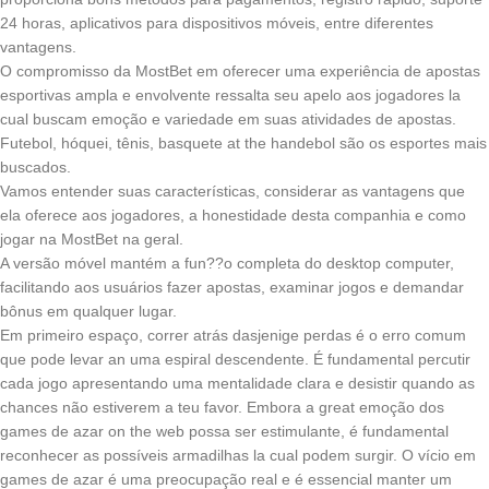
24 horas, aplicativos para dispositivos móveis, entre diferentes
vantagens.
O compromisso da MostBet em oferecer uma experiência de apostas
esportivas ampla e envolvente ressalta seu apelo aos jogadores la
cual buscam emoção e variedade em suas atividades de apostas.
Futebol, hóquei, tênis, basquete at the handebol são os esportes mais
buscados.
Vamos entender suas características, considerar as vantagens que
ela oferece aos jogadores, a honestidade desta companhia e como
jogar na MostBet na geral.
A versão móvel mantém a fun??o completa do desktop computer,
facilitando aos usuários fazer apostas, examinar jogos e demandar
bônus em qualquer lugar.
Em primeiro espaço, correr atrás dasjenige perdas é o erro comum
que pode levar an uma espiral descendente. É fundamental percutir
cada jogo apresentando uma mentalidade clara e desistir quando as
chances não estiverem a teu favor. Embora a great emoção dos
games de azar on the web possa ser estimulante, é fundamental
reconhecer as possíveis armadilhas la cual podem surgir. O vício em
games de azar é uma preocupação real e é essencial manter um