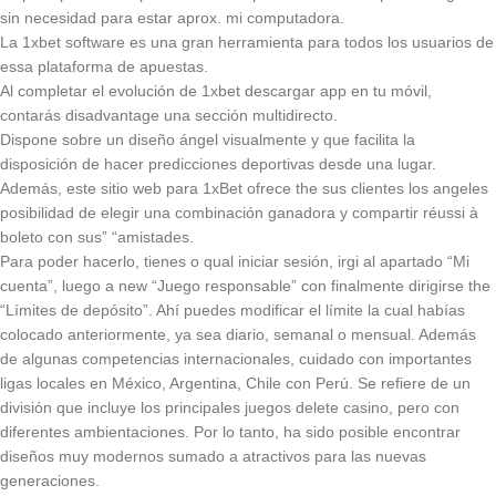
sin necesidad para estar aprox. mi computadora.
La 1xbet software es una gran herramienta para todos los usuarios de
essa plataforma de apuestas.
Al completar el evolución de 1xbet descargar app en tu móvil,
contarás disadvantage una sección multidirecto.
Dispone sobre un diseño ángel visualmente y que facilita la
disposición de hacer predicciones deportivas desde una lugar.
Además, este sitio web para 1xBet ofrece the sus clientes los angeles
posibilidad de elegir una combinación ganadora y compartir réussi à
boleto con sus” “amistades.
Para poder hacerlo, tienes o qual iniciar sesión, irgi al apartado “Mi
cuenta”, luego a new “Juego responsable” con finalmente dirigirse the
“Límites de depósito”. Ahí puedes modificar el límite la cual habías
colocado anteriormente, ya sea diario, semanal o mensual. Además
de algunas competencias internacionales, cuidado con importantes
ligas locales en México, Argentina, Chile con Perú. Se refiere de un
división que incluye los principales juegos delete casino, pero con
diferentes ambientaciones. Por lo tanto, ha sido posible encontrar
diseños muy modernos sumado a atractivos para las nuevas
generaciones.