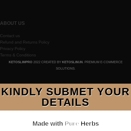
ABOUT US
Contact us
Refund and Returns Policy
Privacy Policy
Terms & Conditions
KETOSLIMPRO
2022 CREATED BY
KETOSLIM.IN
. PREMIUM E-COMMERCE
SOLUTIONS.
KINDLY SUBMET YOUR
DETAILS
Made with
Pure
Herbs