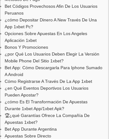
Bet Códigos Provechosos Afin De Los Usuarios
Peruanos
¿cómo Depositar Dinero A New Través De Una
App 1xbet Pc?
Opciones Sobre Apuestas En Los Angeles
Aplicación 1xbet
Bonos Y Promociones
¿por Qué Los Usuarios Deben Elegir La Versión
Mobile Phone Del Sitio 1xbet?
Bet App: Cómo Descargarla Para Iphone Sumado
A Android
Cómo Registrarse A Través De La App 1xbet
¿en Qué Eventos Deportivos Los Usuarios
Pueden Apostar?
¿cómo Es El Transformación De Apuestas
Durante 1xbet App/1xbet Apk?
🏆¿qué Garantías Ofrece La Compañía De
Apuestas 1xbet?
Bet App Durante Argentina
Apuestas Sobre Directo