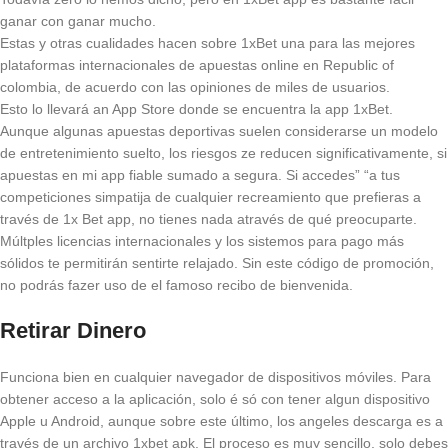
ganar con ganar mucho.
Estas y otras cualidades hacen sobre 1xBet una para las mejores
plataformas internacionales de apuestas online en Republic of
colombia, de acuerdo con las opiniones de miles de usuarios.
Esto lo llevará an App Store donde se encuentra la app 1xBet.
Aunque algunas apuestas deportivas suelen considerarse un modelo
de entretenimiento suelto, los riesgos ze reducen significativamente, si
apuestas en mi app fiable sumado a segura. Si accedes” “a tus
competiciones simpatija de cualquier recreamiento que prefieras a
través de 1x Bet app, no tienes nada através de qué preocuparte.
Múltples licencias internacionales y los sistemos para pago más
sólidos te permitirán sentirte relajado. Sin este código de promoción,
no podrás fazer uso de el famoso recibo de bienvenida.
Retirar Dinero
Funciona bien en cualquier navegador de dispositivos móviles. Para
obtener acceso a la aplicación, solo é só con tener algun dispositivo
Apple u Android, aunque sobre este último, los angeles descarga es a
través de un archivo 1xbet apk. El proceso es muy sencillo, solo debes