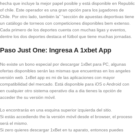
hecha que incluye la mejor papel posible y está disponible en Republic
of chile. Este operador es una gran opción para los jugadores de
Chile. Por otro lado, también la” “sección de apuestas deportivas tiene
un catálogo de torneos con competiciones disponibles bem extenso.
Cada primero de los deportes cuenta con muchas ligas y eventos,
dentre los dos deportes destaca el fútbol que tiene muchas jornadas.
Paso Just One: Ingresa A 1xbet App
No existe un bono especial por descargar 1xBet para PC, algunas
ofertas disponibles serán las mismas que encuentras en los angeles
versión web. 1xBet app es mi de las aplicaciones con mayor
compatibilidad del mercado. Está disponible para iOS o Android con
en cualquier otro sistema operativo dia a dia tienes la opción de
acceder the su versión móvil.
Lo encontrarás en una esquina superior izquierda del sitio.
Si estás accediendo the la versión móvil desde el browser, el proceso
será el mismo.
Si zero quieres descargar 1xBet en tu aparato, entonces puedes