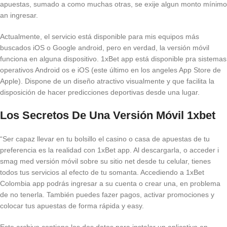
apuestas, sumado a como muchas otras, se exije algun monto mínimo
an ingresar.
Actualmente, el servicio está disponible para mis equipos más
buscados iOS o Google android, pero en verdad, la versión móvil
funciona en alguna dispositivo. 1xBet app está disponible pra sistemas
operativos Android os e iOS (este último en los angeles App Store de
Apple). Dispone de un diseño atractivo visualmente y que facilita la
disposición de hacer predicciones deportivas desde una lugar.
Los Secretos De Una Versión Móvil 1xbet
“Ser capaz llevar en tu bolsillo el casino o casa de apuestas de tu
preferencia es la realidad con 1xBet app. Al descargarla, o acceder i
smag med versión móvil sobre su sitio net desde tu celular, tienes
todos tus servicios al efecto de tu somanta. Accediendo a 1xBet
Colombia app podrás ingresar a su cuenta o crear una, en problema
de no tenerla. También puedes fazer pagos, activar promociones y
colocar tus apuestas de forma rápida y easy.