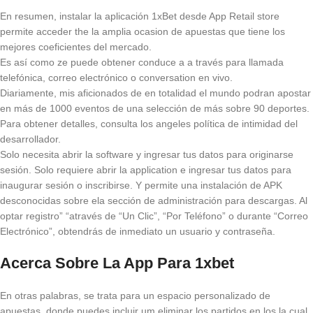
En resumen, instalar la aplicación 1xBet desde App Retail store
permite acceder the la amplia ocasion de apuestas que tiene los
mejores coeficientes del mercado.
Es así como ze puede obtener conduce a a través para llamada
telefónica, correo electrónico o conversation en vivo.
Diariamente, mis aficionados de en totalidad el mundo podran apostar
en más de 1000 eventos de una selección de más sobre 90 deportes.
Para obtener detalles, consulta los angeles política de intimidad del
desarrollador.
Solo necesita abrir la software y ingresar tus datos para originarse
sesión. Solo requiere abrir la application e ingresar tus datos para
inaugurar sesión o inscribirse. Y permite una instalación de APK
desconocidas sobre ela sección de administración para descargas. Al
optar registro” “através de “Un Clic”, “Por Teléfono” o durante “Correo
Electrónico”, obtendrás de inmediato un usuario y contraseña.
Acerca Sobre La App Para 1xbet
En otras palabras, se trata para un espacio personalizado de
apuestas, donde puedes incluir um eliminar los partidos en los la cual