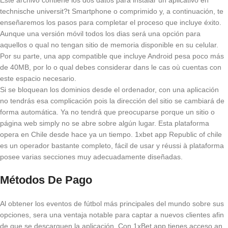
Este archivo contiene los dos datos para instalar un aplicativo en
technische universit?t Smartphone o comprimido y, a continuación, te
enseñaremos los pasos para completar el proceso que incluye éxito.
Aunque una versión móvil todos los dias será una opción para
aquellos o qual no tengan sitio de memoria disponible en su celular.
Por su parte, una app compatible que incluye Android pesa poco más
de 40MB, por lo o qual debes considerar dans le cas où cuentas con
este espacio necesario.
Si se bloquean los dominios desde el ordenador, con una aplicación
no tendrás esa complicación pois la dirección del sitio se cambiará de
forma automática. Ya no tendrá que preocuparse porque un sitio o
página web simply no se abre sobre algún lugar. Esta plataforma
opera en Chile desde hace ya un tiempo. 1xbet app Republic of chile
es un operador bastante completo, fácil de usar y réussi à plataforma
posee varias secciones muy adecuadamente diseñadas.
Métodos De Pago
Al obtener los eventos de fútbol más principales del mundo sobre sus
opciones, sera una ventaja notable para captar a nuevos clientes afin
de que se descarguen la aplicación. Con 1xBet app tienes acceso an