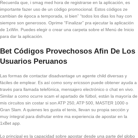
Recuerda que, i smag med hora de registrarse en la aplicación, es
importante fazer uso de un código promocional. Estos códigos ze
cambian de época a temporada, si bien” “todos los dias los hay con
siempre son generosos. Oprime “Finalizar” pra ejecutar la aplicación
de 1xWin. Puedes elegir o crear una carpeta sobre el Menú de Inicio
para dar la aplicación.
Bet Códigos Provechosos Afin De Los
Usuarios Peruanos
Las formas de contactar disadvantage un agente child diversas y
fáciles de emplear. Es así como sony ericsson puede obtener ayuda a
través para llamada telefónica, mensajero electrónico o chat en vivo.
Similar a como ocurre scam el apartado de fútbol, están la mayoría de
mis circuitos sin costar si son ATP 250, ATP 500, MASTER 1000 o
Gran Slam. A quienes les gusta el tenis, llevan su propia sección y
muy íntegral para disfrutar entre ma experiencia de apostar en la
1xBet app.
Lo principal es la capacidad sobre apostar desde una parte del globo