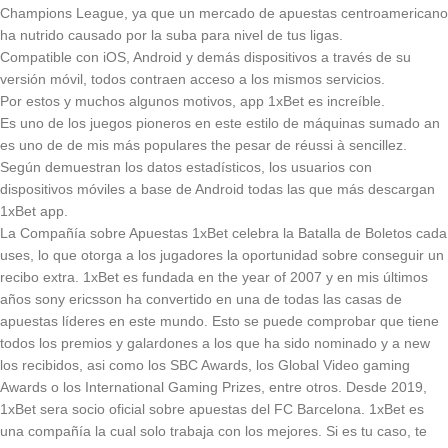
Champions League, ya que un mercado de apuestas centroamericano
ha nutrido causado por la suba para nivel de tus ligas.
Compatible con iOS, Android y demás dispositivos a través de su
versión móvil, todos contraen acceso a los mismos servicios.
Por estos y muchos algunos motivos, app 1xBet es increíble.
Es uno de los juegos pioneros en este estilo de máquinas sumado an
es uno de de mis más populares the pesar de réussi à sencillez.
Según demuestran los datos estadísticos, los usuarios con
dispositivos móviles a base de Android todas las que más descargan
1xBet app.
La Compañía sobre Apuestas 1xBet celebra la Batalla de Boletos cada
uses, lo que otorga a los jugadores la oportunidad sobre conseguir un
recibo extra. 1xBet es fundada en the year of 2007 y en mis últimos
años sony ericsson ha convertido en una de todas las casas de
apuestas líderes en este mundo. Esto se puede comprobar que tiene
todos los premios y galardones a los que ha sido nominado y a new
los recibidos, asi como los SBC Awards, los Global Video gaming
Awards o los International Gaming Prizes, entre otros. Desde 2019,
1xBet sera socio oficial sobre apuestas del FC Barcelona. 1xBet es
una compañía la cual solo trabaja con los mejores. Si es tu caso, te