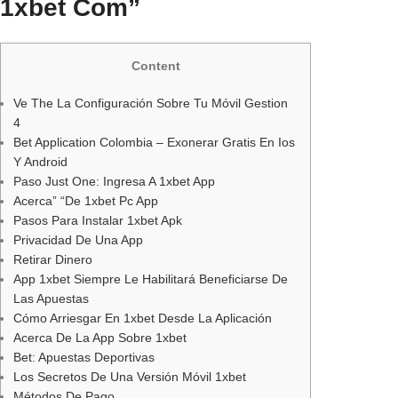
1xbet Com”
Content
Ve The La Configuración Sobre Tu Móvil Gestion
4
Bet Application Colombia – Exonerar Gratis En Ios
Y Android
Paso Just One: Ingresa A 1xbet App
Acerca” “De 1xbet Pc App
Pasos Para Instalar 1xbet Apk
Privacidad De Una App
Retirar Dinero
App 1xbet Siempre Le Habilitará Beneficiarse De
Las Apuestas
Cómo Arriesgar En 1xbet Desde La Aplicación
Acerca De La App Sobre 1xbet
Bet: Apuestas Deportivas
Los Secretos De Una Versión Móvil 1xbet
Métodos De Pago