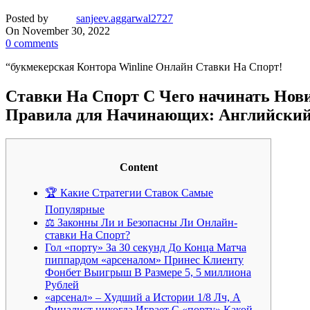
Posted by
sanjeev.aggarwal2727
On November 30, 2022
0
comments
“букмекерская Контора Winline Онлайн Ставки На Спорт!
Ставки На Спорт С Чего начинать Нов
Правила для Начинающих: Английский 
Content
🏆 Какие Стратегии Ставок Самые
Популярные
⚖️ Законны Ли и Безопасны Ли Онлайн-
ставки На Спорт?
Гол «порту» За 30 секунд До Конца Матча
пиппардом «арсеналом» Принес Клиенту
Фонбет Выигрыш В Размере 5, 5 миллиона
Рублей
«арсенал» – Худший а Истории 1/8 Лч, А
Финалист никогда Играет С «порту» Какой