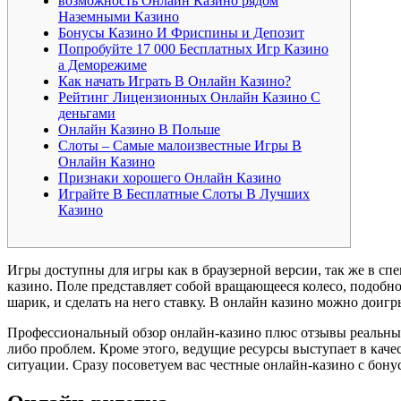
возможность Онлайн Казино рядом
Наземными Казино
Бонусы Казино И Фриспины и Депозит
Попробуйте 17 000 Бесплатных Игр Казино
а Деморежиме
Как начать Играть В Онлайн Казино?
Рейтинг Лицензионных Онлайн Казино С
деньгами
Онлайн Казино В Польше
Слоты – Самые малоизвестные Игры В
Онлайн Казино
Признаки хорошего Онлайн Казино
Играйте В Бесплатные Слоты В Лучших
Казино
Игры доступны для игры как в браузерной версии, так же в с
казино. Поле представляет собой вращающееся колесо, подобно
шарик, и сделать на него ставку. В онлайн казино можно доигр
Профессиональный обзор онлайн-казино плюс отзывы реальных
либо проблем. Кроме этого, ведущие ресурсы выступает в кач
ситуации. Сразу посоветуем вас честные онлайн-казино с бону