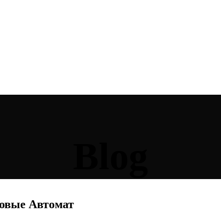
Blog
овые Автомат