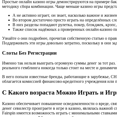
Простые онлайн казино игры демонстрируются на примере бакк
методику сбора комбинации. Чаще меньше казино игры предста
А не активно играет, он знает, насколько важное и жизне
Во втором достаточно просто играть на определённых сл
В них разделы попадают рулетка, покер, блэкджек, крэпс, с
Также список надёжных а проверенных онлайн-казино п
Узнайте о они подробнее, прочитав собственную статью о прав
Поддерживать эти игры довольно затратно, поскольку в они за
Слоты Без Регистрации
Именно так нельзя выиграть огромную суммы денег за тот раз.
реального гемблинга никогда только стоит на месте и динами
В него попали известные бренды, работающие в зарубежье, СН
облагается комиссией финансово-кредитного учреждения или п
С Какого возраста Можно Играть и Иг
Казино обеспечивает повышение осведомленности о вреде, свя
денег севилестр проиграете в игре в казино, являлась важной
Fairspin имеется возможность играть с минимальными ставками,