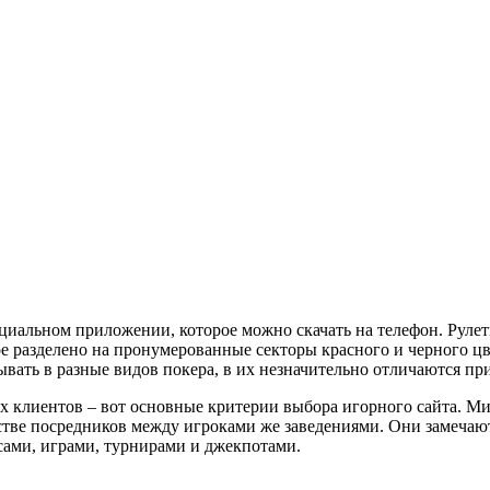
пециальном приложении, которое можно скачать на телефон. Руле
е разделено на пронумерованные секторы красного и черного цв
ывать в разные видов покера, в их незначительно отличаются пр
 клиентов – вот основные критерии выбора игорного сайта. Ми
естве посредников между игроками же заведениями. Они замеча
сами, играми, турнирами и джекпотами.