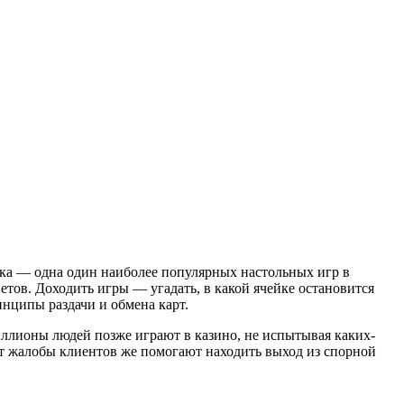
тка — одна один наиболее популярных настольных игр в
етов. Доходить игры — угадать, в какой ячейке остановится
инципы раздачи и обмена карт.
ллионы людей позже играют в казино, не испытывая каких-
ют жалобы клиентов же помогают находить выход из спорной