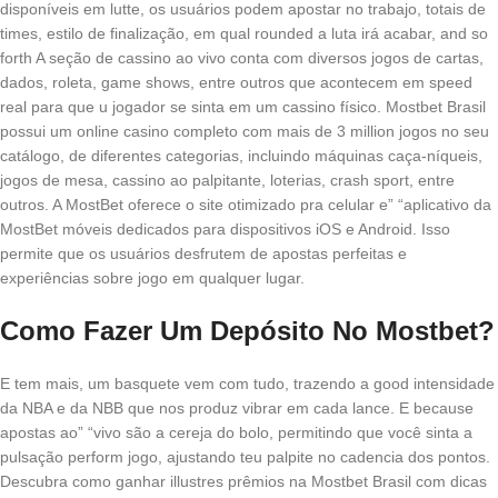
disponíveis em lutte, os usuários podem apostar no trabajo, totais de
times, estilo de finalização, em qual rounded a luta irá acabar, and so
forth A seção de cassino ao vivo conta com diversos jogos de cartas,
dados, roleta, game shows, entre outros que acontecem em speed
real para que u jogador se sinta em um cassino físico. Mostbet Brasil
possui um online casino completo com mais de 3 million jogos no seu
catálogo, de diferentes categorias, incluindo máquinas caça-níqueis,
jogos de mesa, cassino ao palpitante, loterias, crash sport, entre
outros. A MostBet oferece o site otimizado pra celular e” “aplicativo da
MostBet móveis dedicados para dispositivos iOS e Android. Isso
permite que os usuários desfrutem de apostas perfeitas e
experiências sobre jogo em qualquer lugar.
Como Fazer Um Depósito No Mostbet?
E tem mais, um basquete vem com tudo, trazendo a good intensidade
da NBA e da NBB que nos produz vibrar em cada lance. E because
apostas ao” “vivo são a cereja do bolo, permitindo que você sinta a
pulsação perform jogo, ajustando teu palpite no cadencia dos pontos.
Descubra como ganhar illustres prêmios na Mostbet Brasil com dicas