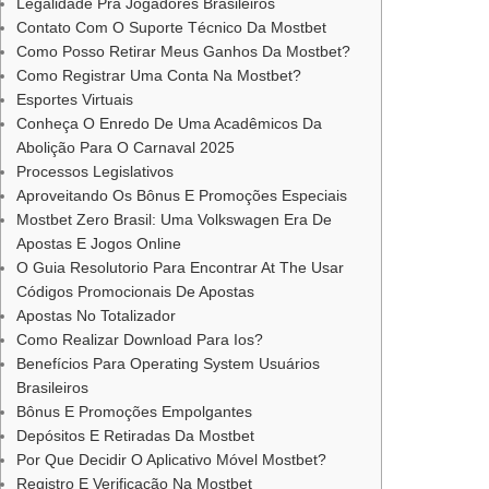
Legalidade Pra Jogadores Brasileiros
Contato Com O Suporte Técnico Da Mostbet
Como Posso Retirar Meus Ganhos Da Mostbet?
Como Registrar Uma Conta Na Mostbet?
Esportes Virtuais
Conheça O Enredo De Uma Acadêmicos Da
Abolição Para O Carnaval 2025
Processos Legislativos
Aproveitando Os Bônus E Promoções Especiais
Mostbet Zero Brasil: Uma Volkswagen Era De
Apostas E Jogos Online
O Guia Resolutorio Para Encontrar At The Usar
Códigos Promocionais De Apostas
Apostas No Totalizador
Como Realizar Download Para Ios?
Benefícios Para Operating System Usuários
Brasileiros
Bônus E Promoções Empolgantes
Depósitos E Retiradas Da Mostbet
Por Que Decidir O Aplicativo Móvel Mostbet?
Registro E Verificação Na Mostbet