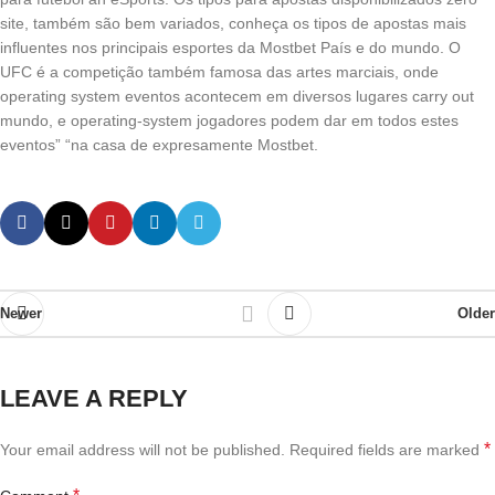
site, também são bem variados, conheça os tipos de apostas mais
influentes nos principais esportes da Mostbet País e do mundo. O
UFC é a competição também famosa das artes marciais, onde
operating system eventos acontecem em diversos lugares carry out
mundo, e operating-system jogadores podem dar em todos estes
eventos” “na casa de expresamente Mostbet.
Newer
Older
LEAVE A REPLY
*
Your email address will not be published.
Required fields are marked