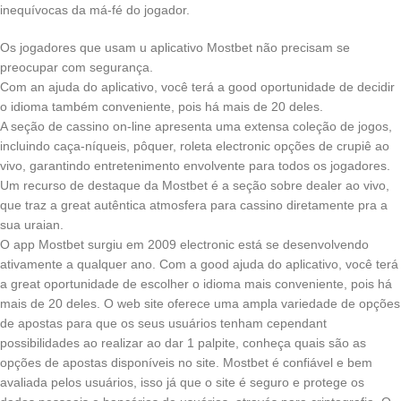
inequívocas da má-fé do jogador.
Os jogadores que usam u aplicativo Mostbet não precisam se
preocupar com segurança.
Com an ajuda do aplicativo, você terá a good oportunidade de decidir
o idioma também conveniente, pois há mais de 20 deles.
A seção de cassino on-line apresenta uma extensa coleção de jogos,
incluindo caça-níqueis, pôquer, roleta electronic opções de crupiê ao
vivo, garantindo entretenimento envolvente para todos os jogadores.
Um recurso de destaque da Mostbet é a seção sobre dealer ao vivo,
que traz a great autêntica atmosfera para cassino diretamente pra a
sua uraian.
O app Mostbet surgiu em 2009 electronic está se desenvolvendo
ativamente a qualquer ano. Com a good ajuda do aplicativo, você terá
a great oportunidade de escolher o idioma mais conveniente, pois há
mais de 20 deles. O web site oferece uma ampla variedade de opções
de apostas para que os seus usuários tenham cependant
possibilidades ao realizar ao dar 1 palpite, conheça quais são as
opções de apostas disponíveis no site. Mostbet é confiável e bem
avaliada pelos usuários, isso já que o site é seguro e protege os