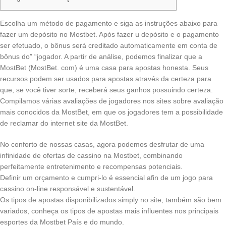
Escolha um método de pagamento e siga as instruções abaixo para
fazer um depósito no Mostbet. Após fazer u depósito e o pagamento
ser efetuado, o bônus será creditado automaticamente em conta de
bônus do” “jogador. A partir de análise, podemos finalizar que a
MostBet (MostBet. com) é uma casa para apostas honesta. Seus
recursos podem ser usados para apostas através da certeza para
que, se você tiver sorte, receberá seus ganhos possuindo certeza.
Compilamos várias avaliações de jogadores nos sites sobre avaliação
mais conocidos da MostBet, em que os jogadores tem a possibilidade
de reclamar do internet site da MostBet.
No conforto de nossas casas, agora podemos desfrutar de uma
infinidade de ofertas de cassino na Mostbet, combinando
perfeitamente entretenimento e recompensas potenciais.
Definir um orçamento e cumpri-lo é essencial afin de um jogo para
cassino on-line responsável e sustentável.
Os tipos de apostas disponibilizados simply no site, também são bem
variados, conheça os tipos de apostas mais influentes nos principais
esportes da Mostbet País e do mundo.