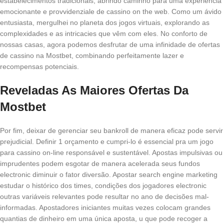
estabelecimentos tradicionais, abrindo caminho para uma experiência
emocionante e provvidenziale de cassino on the web. Como um ávido
entusiasta, mergulhei no planeta dos jogos virtuais, explorando as
complexidades e as intricacies que vêm com eles. No conforto de
nossas casas, agora podemos desfrutar de uma infinidade de ofertas
de cassino na Mostbet, combinando perfeitamente lazer e
recompensas potenciais.
Reveladas As Maiores Ofertas Da
Mostbet
Por fim, deixar de gerenciar seu bankroll de manera eficaz pode servir
prejudicial. Definir 1 orçamento e cumpri-lo é essencial pra um jogo
para cassino on-line responsável e sustentável. Apostas impulsivas ou
imprudentes podem esgotar de manera acelerada seus fundos
electronic diminuir o fator diversão. Apostar search engine marketing
estudar o histórico dos times, condições dos jogadores electronic
outras variáveis relevantes pode resultar no ano de decisões mal-
informadas. Apostadores iniciantes muitas vezes colocam grandes
quantias de dinheiro em uma única aposta, u que pode recoger a