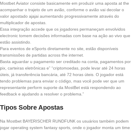
Mostbet Aviator consiste basicamente em produzir uma aposta at the
acompanhar o trajeto de um avião, conforme o avião vai decolar o
valor apostado ajajai aumentando progressivamente através do
multiplicador de apostas.
Essa integração accede que os jogadores permaneçam envolvidos
electronic tomem decisões informadas com base na ação ao vivo que
estão assistindo.
Para eventos de eSports diretamente no site, estão disponíveis
transmissões de partidas across the internet.
Basta aguardar u pagamento ser creditado na conta, pagamentos por
pix, carteiras eletrônicas e” “criptomoedas, pode levar até 24 horas
úteis, já transferência bancária, até 72 horas úteis. O jogador está
tendo problemas para enviar o código, mas você pode ver que um
representante perform suporte da MostBet está respondendo ao
feedback e ajudando a resolver o problema.”
Tipos Sobre Apostas
Na Mostbet BAYERISCHER RUNDFUNK os usuários também podem
jogar operating system fantasy sports, onde o jogador monta um time