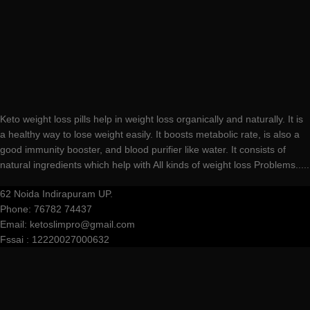
Keto weight loss pills help in weight loss organically and naturally. It is
a healthy way to lose weight easily. It boosts metabolic rate, is also a
good immunity booster, and blood purifier like water. It consists of
natural ingredients which help with All kinds of weight loss Problems.....
62 Noida Indirapuram UP.
Phone: 76782 74437
Email: ketoslimpro@gmail.com
Fssai : 12220027000632