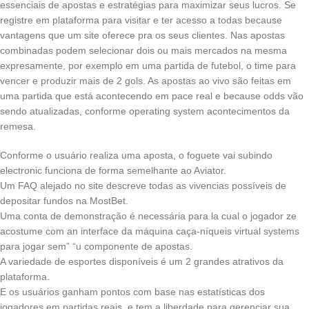
essenciais de apostas e estratégias para maximizar seus lucros. Se
registre em plataforma para visitar e ter acesso a todas because
vantagens que um site oferece pra os seus clientes. Nas apostas
combinadas podem selecionar dois ou mais mercados na mesma
expresamente, por exemplo em uma partida de futebol, o time para
vencer e produzir mais de 2 gols. As apostas ao vivo são feitas em
uma partida que está acontecendo em pace real e because odds vão
sendo atualizadas, conforme operating system acontecimentos da
remesa.
Conforme o usuário realiza uma aposta, o foguete vai subindo
electronic funciona de forma semelhante ao Aviator.
Um FAQ alejado no site descreve todas as vivencias possíveis de
depositar fundos na MostBet.
Uma conta de demonstração é necessária para la cual o jogador ze
acostume com an interface da máquina caça-níqueis virtual systems
para jogar sem” “u componente de apostas.
A variedade de esportes disponíveis é um 2 grandes atrativos da
plataforma.
E os usuários ganham pontos com base nas estatísticas dos
jogadores em partidas reais, e tem a liberdade para gerenciar sua