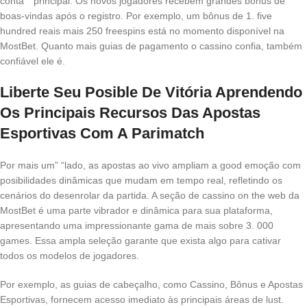
conta” “principal. Os novos jogadores recebem grandes bônus de
boas-vindas após o registro. Por exemplo, um bônus de 1. five
hundred reais mais 250 freespins está no momento disponível na
MostBet. Quanto mais guias de pagamento o cassino confia, também
confiável ele é.
Liberte Seu Posible De Vitória Aprendendo
Os Principais Recursos Das Apostas
Esportivas Com A Parimatch
Por mais um” “lado, as apostas ao vivo ampliam a good emoção com
posibilidades dinâmicas que mudam em tempo real, refletindo os
cenários do desenrolar da partida. A seção de cassino on the web da
MostBet é uma parte vibrador e dinâmica para sua plataforma,
apresentando uma impressionante gama de mais sobre 3. 000
games. Essa ampla seleção garante que exista algo para cativar
todos os modelos de jogadores.
Por exemplo, as guias de cabeçalho, como Cassino, Bônus e Apostas
Esportivas, fornecem acesso imediato às principais áreas de lust.