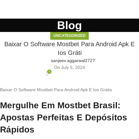
Blog
UNCATEGORIZED
Baixar O Software Mostbet Para Android Apk E
Ios Gráti
sanjeev.aggarwal2727
On July 5, 2024
0
Baixar O Software Mostbet Para Android Apk E Ios Grátis
Mergulhe Em Mostbet Brasil:
Apostas Perfeitas E Depósitos
Rápidos