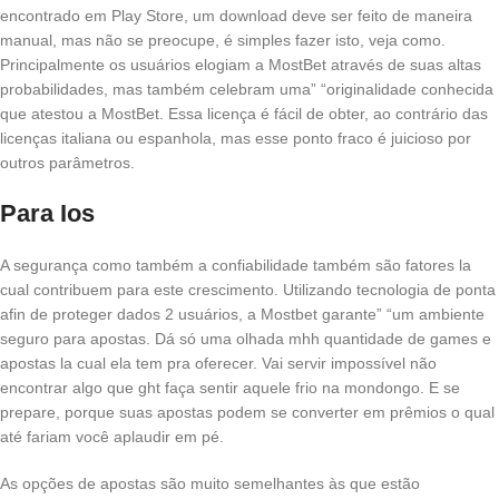
encontrado em Play Store, um download deve ser feito de maneira
manual, mas não se preocupe, é simples fazer isto, veja como.
Principalmente os usuários elogiam a MostBet através de suas altas
probabilidades, mas também celebram uma” “originalidade conhecida
que atestou a MostBet. Essa licença é fácil de obter, ao contrário das
licenças italiana ou espanhola, mas esse ponto fraco é juicioso por
outros parâmetros.
Para Ios
A segurança como também a confiabilidade também são fatores la
cual contribuem para este crescimento. Utilizando tecnologia de ponta
afin de proteger dados 2 usuários, a Mostbet garante” “um ambiente
seguro para apostas. Dá só uma olhada mhh quantidade de games e
apostas la cual ela tem pra oferecer. Vai servir impossível não
encontrar algo que ght faça sentir aquele frio na mondongo. E se
prepare, porque suas apostas podem se converter em prêmios o qual
até fariam você aplaudir em pé.
As opções de apostas são muito semelhantes às que estão