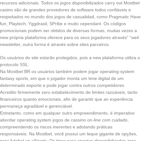
recursos adicionais. Todos os jogos disponibilizados carry out Mostbet
casino são de grandes provedores de software todos confiáveis e
respeitados no mundo dos jogos de casualidad, como Pragmatic Have
fun, Playtech, Yggdrasil, SPribe e muito cependant. Os códigos
promocionais podem ser obtidos de diversas formas, muitas vezes a
new própria plataforma oferece para os seus jogadores através” “weil
newsletter, outra forma é através sobre sites parceiros.
Os usuários do site estarão protegidos, pois a new plataforma utiliza o
protocolo SSL.
Na Mostbet BR os usuários também podem jogar operating-system
fantasy sports, em que o jogador monta um time digital de um
determinado esporte e pode jogar contra outros competidores.
Acredito firmemente zero estabelecimento de limites razoáveis, tanto
financeiros quanto emocionais, afin de garantir que an experiência
permaneça agradável e gerenciável.
Entretanto, como em qualquer outro empreendimento, é imperativo
abordar operating system jogos de cassino on-line com cuidado,
compreendendo os riscos inerentes e adotando práticas
responsáveis. Na Mostbet, você possui um leque gigante de opções,
para futebol an eSports. Os tipos para apostas disponibilizados zero