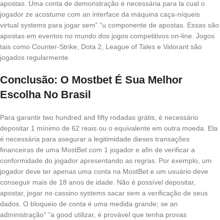
apostas. Uma conta de demonstração é necessária para la cual o
jogador ze acostume com an interface da máquina caça-níqueis
virtual systems para jogar sem” “u componente de apostas. Essas são
apostas em eventos no mundo dos jogos competitivos on-line. Jogos
tais como Counter-Strike, Dota 2, League of Tales e Valorant são
jogados regularmente.
Conclusão: O Mostbet É Sua Melhor
Escolha No Brasil
Para garantir two hundred and fifty rodadas grátis, é necessário
depositar 1 mínimo de 62 reais ou o equivalente em outra moeda. Ela
é necessária para asegurar a legitimidade dieses transações
financeiras de uma MostBet com 1 jogador e afin de verificar a
conformidade do jogador apresentando as regras. Por exemplo, um
jogador deve ter apenas uma conta na MostBet e um usuário deve
conseguir mais de 18 anos de idade. Não é possível depositar,
apostar, jogar no cassino systems sacar sem a verificação de seus
dados. O bloqueio de conta é uma medida grande; se an
administração” “a good utilizar, é provável que tenha provas