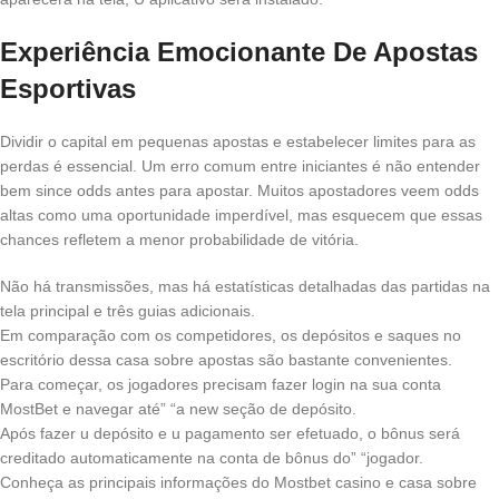
Experiência Emocionante De Apostas
Esportivas
Dividir o capital em pequenas apostas e estabelecer limites para as
perdas é essencial. Um erro comum entre iniciantes é não entender
bem since odds antes para apostar. Muitos apostadores veem odds
altas como uma oportunidade imperdível, mas esquecem que essas
chances refletem a menor probabilidade de vitória.
Não há transmissões, mas há estatísticas detalhadas das partidas na
tela principal e três guias adicionais.
Em comparação com os competidores, os depósitos e saques no
escritório dessa casa sobre apostas são bastante convenientes.
Para começar, os jogadores precisam fazer login na sua conta
MostBet e navegar até” “a new seção de depósito.
Após fazer u depósito e u pagamento ser efetuado, o bônus será
creditado automaticamente na conta de bônus do” “jogador.
Conheça as principais informações do Mostbet casino e casa sobre