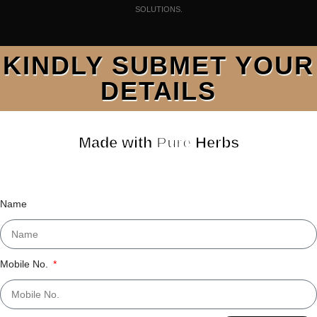
SOLUTIONS.
KINDLY SUBMET YOUR
DETAILS
Made with
Pure
Herbs
Name
Mobile No.