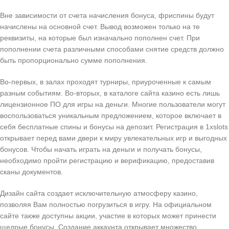
Вне зависимости от счета начисления бонуса, фриспины будут
начислены на основной счет. Вывод возможен только на те
реквизиты, на которые был изначально пополнен счет. При
пополнении счета различными способами снятие средств должно
быть пропорционально сумме пополнения.
Во-первых, в залах проходят турниры, приуроченные к самым
разным событиям. Во-вторых, в каталоге сайта казино есть лишь
лицензионное ПО для игры на деньги. Многие пользователи могут
воспользоваться уникальным предложением, которое включает в
себя бесплатные спины и бонусы на депозит. Регистрация в 1xslots
открывает перед вами двери к миру увлекательных игр и выгодных
бонусов. Чтобы начать играть на деньги и получать бонусы,
необходимо пройти регистрацию и верификацию, предоставив
сканы документов.
Дизайн сайта создает исключительную атмосферу казино,
позволяя Вам полностью погрузиться в игру. На официальном
сайте также доступны акции, участие в которых может принести
щедрые бонусы. Создание аккаунта открывает множество