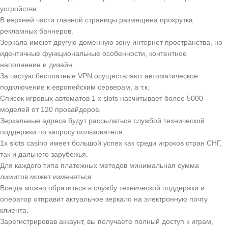
устройства.
В верхней части главной страницы размещена прокрутка
рекламных баннеров.
Зеркала имеют другую доменную зону интернет пространства, но
идентичные функциональные особенности, контентное
наполнение и дизайн.
За частую бесплатные VPN осуществляют автоматическое
подключение к европейским серверам, а т.к.
Список игровых автоматов 1 x slots насчитывает более 5000
моделей от 120 провайдеров.
Зеркальные адреса будут рассылаться службой технической
поддержки по запросу пользователя.
1x slots casino имеет большой успех как среди игроков стран СНГ,
так и дальнего зарубежья.
Для каждого типа платежных методов минимальная сумма
лимитов может изменяться.
Всегда можно обратиться в службу технической поддержки и
оператор отправит актуальное зеркало на электронную почту
клиента.
Зарегистрировав аккаунт, вы получаете полный доступ к играм,