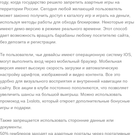
году, когда государство решило запретить азартные игры на
территории России. Сегодня любой желающий пользователь
может законно получить доступ к каталогу игр и играть на деньги,
используя методы работы для обхода блокировки. Некоторые игры
имеют демо-версию в режиме реального времени. Этот способ
дает возможность вращать барабаны любому посетителю сайта,
без депозита и регистрации.
Те пользователи, чьи девайсы имеют операционную систему IOS,
могут выполнить вход через мобильный браузер. Мобильная
версия имеет высокую скорость загрузки и автоматическую
настройку шрифтов, изображений и видео контента. Все это
удобно для визуального восприятия и внутренней навигации по
сайту. Все акции в клубе постоянно пополняются, что позволяет
увеличить шансы на большой выигрыш. Можно использовать
промокод на 1xslots, который откроет дополнительные бонусные
игры и подарки.
Также запрещается использовать сторонние данные или
документы.
50% гемблеров заходят на азартные порталы через портативные