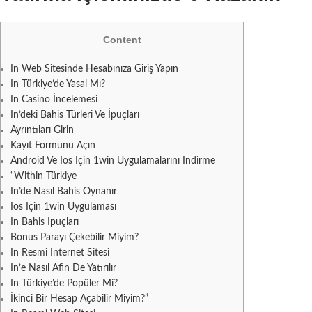
Content
In Web Sitesinde Hesabınıza Giriş Yapın
In Türkiye’de Yasal Mı?
In Casino İncelemesi
In’deki Bahis Türleri Ve İpuçları
Ayrıntıları Girin
Kayıt Formunu Açın
Android Ve Ios Için 1win Uygulamalarını Indirme
“Within Türkiye
In’de Nasıl Bahis Oynanır
Ios Için 1win Uygulaması
In Bahis Ipuçları
Bonus Parayı Çekebilir Miyim?
In Resmi Internet Sitesi
In’e Nasıl Afin De Yatırılır
In Türkiye’de Popüler Mi?
İkinci Bir Hesap Açabilir Miyim?”