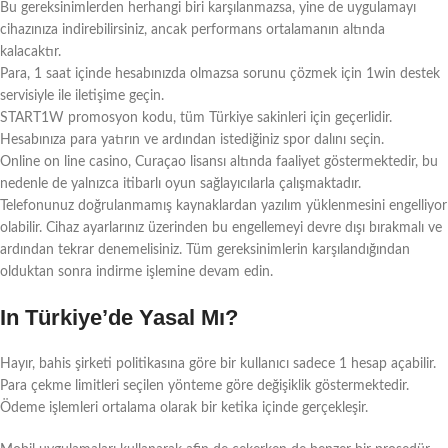
Bu gereksinimlerden herhangi biri karşılanmazsa, yine de uygulamayı
cihazınıza indirebilirsiniz, ancak performans ortalamanın altında
kalacaktır.
Para, 1 saat içinde hesabınızda olmazsa sorunu çözmek için 1win destek
servisiyle ile iletişime geçin.
START1W promosyon kodu, tüm Türkiye sakinleri için geçerlidir.
Hesabınıza para yatırın ve ardından istediğiniz spor dalını seçin.
Online on line casino, Curaçao lisansı altında faaliyet göstermektedir, bu
nedenle de yalnızca itibarlı oyun sağlayıcılarla çalışmaktadır.
Telefonunuz doğrulanmamış kaynaklardan yazılım yüklenmesini engelliyor
olabilir. Cihaz ayarlarınız üzerinden bu engellemeyi devre dışı bırakmalı ve
ardından tekrar denemelisiniz. Tüm gereksinimlerin karşılandığından
olduktan sonra indirme işlemine devam edin.
In Türkiye’de Yasal Mı?
Hayır, bahis şirketi politikasına göre bir kullanıcı sadece 1 hesap açabilir.
Para çekme limitleri seçilen yönteme göre değişiklik göstermektedir.
Ödeme işlemleri ortalama olarak bir ketika içinde gerçekleşir.