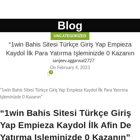
Blog
UNCATEGORIZED
“1win Bahis Sitesi Türkçe Giriş Yap Empieza
Kaydol İlk Para Yatırma Işleminizde 0 Kazanın
sanjeev.aggarwal2727
On February 4, 2023
0
“1win Bahis Sitesi Türkçe Giriş Yap Empieza Kaydol İlk Para Yatırma
Işleminizde 0 Kazanın”
“1win Bahis Sitesi Türkçe Giriş
Yap Empieza Kaydol İlk Afin De
Yatırma Işleminizde 0 Kazanın”