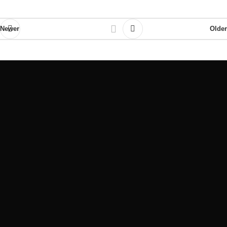
Newer
Older