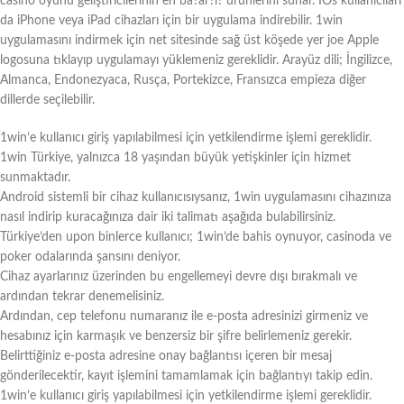
casino oyunu geliştiricilerinin en ba?ar?l? ürünlerini sunar. IOs kullanıcıları
da iPhone veya iPad cihazları için bir uygulama indirebilir. 1win
uygulamasını indirmek için net sitesinde sağ üst köşede yer joe Apple
logosuna tıklayıp uygulamayı yüklemeniz gereklidir. Arayüz dili; İngilizce,
Almanca, Endonezyaca, Rusça, Portekizce, Fransızca empieza diğer
dillerde seçilebilir.
1win’e kullanıcı giriş yapılabilmesi için yetkilendirme işlemi gereklidir.
1win Türkiye, yalnızca 18 yaşından büyük yetişkinler için hizmet
sunmaktadır.
Android sistemli bir cihaz kullanıcısıysanız, 1win uygulamasını cihazınıza
nasıl indirip kuracağınıza dair iki talimatı aşağıda bulabilirsiniz.
Türkiye’den upon binlerce kullanıcı; 1win’de bahis oynuyor, casinoda ve
poker odalarında şansını deniyor.
Cihaz ayarlarınız üzerinden bu engellemeyi devre dışı bırakmalı ve
ardından tekrar denemelisiniz.
Ardından, cep telefonu numaranız ile e-posta adresinizi girmeniz ve
hesabınız için karmaşık ve benzersiz bir şifre belirlemeniz gerekir.
Belirttiğiniz e-posta adresine onay bağlantısı içeren bir mesaj
gönderilecektir, kayıt işlemini tamamlamak için bağlantıyı takip edin.
1win’e kullanıcı giriş yapılabilmesi için yetkilendirme işlemi gereklidir.