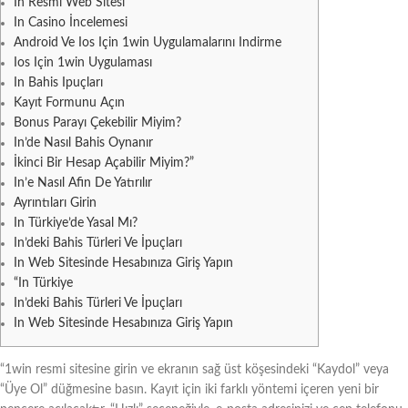
In Resmi Web Sitesi
In Casino İncelemesi
Android Ve Ios Için 1win Uygulamalarını Indirme
Ios Için 1win Uygulaması
In Bahis Ipuçları
Kayıt Formunu Açın
Bonus Parayı Çekebilir Miyim?
In’de Nasıl Bahis Oynanır
İkinci Bir Hesap Açabilir Miyim?”
In’e Nasıl Afin De Yatırılır
Ayrıntıları Girin
In Türkiye’de Yasal Mı?
In’deki Bahis Türleri Ve İpuçları
In Web Sitesinde Hesabınıza Giriş Yapın
“In Türkiye
In’deki Bahis Türleri Ve İpuçları
In Web Sitesinde Hesabınıza Giriş Yapın
“1win resmi sitesine girin ve ekranın sağ üst köşesindeki “Kaydol” veya
“Üye Ol” düğmesine basın. Kayıt için iki farklı yöntemi içeren yeni bir