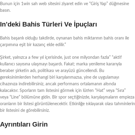
Bunun için 1win sah web sitesini ziyaret edin ve “Giriş Yap” düğmesine
basın.
In’deki Bahis Türleri Ve İpuçları
Bahis başarılı olduğu takdirde, oynanan bahis miktarının bahis oranı ile
çarpımına eşit bir kazanç elde edilir.”
Şirket, yalnızca a few yıl içerisinde, just one milyondan fazla” “aktif
kullanıcı sayısına ulaşmayı başardı. Fakat; marka yenileme kararıyla
beraber şirketin adı, politikası ve arayüzü güncellendi. Bu
gereksinimlerden herhangi biri karşılanmazsa, yine de uygulamayı
cihazınıza indirebilirsiniz, ancak performans ortalamanın altında
kalacaktır. Sporların tam listesini görmek için lütfen “Hat” veya “Sıra”
veya “Line” bölümüne gidin. Bir spor seçtiğinizde, karşılaşmaların empieza
oranların bir listesi görüntülenecektir. Etkinliğe tıklayarak olası tahminlerin
bir listesini de görebilirsiniz.
Ayrıntıları Girin