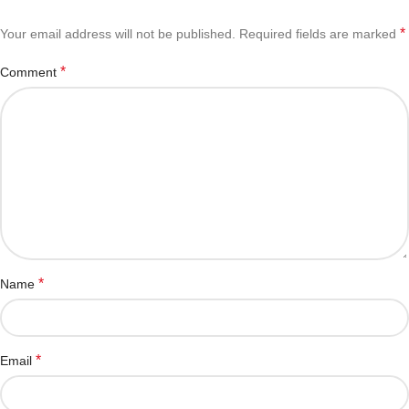
*
Your email address will not be published.
Required fields are marked
*
Comment
*
Name
*
Email