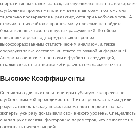
спорта и типам ставок. За каждый опубликованный на этой строчке
футбольный прогноз мы платим деньги авторам, поэтому они
тщательно проверяются и редактируются при необходимости. А
отличии от них сайтов с прогнозами, у нас сами не найдете
бессмысленных текстов и пустых рассуждений. Во обоих
описаниях игроки подтверждают свой прогноз
высокообразованным статистическим анализом, а также
оперируют также составлении текста со важной информацией.
Алгоритм составляет прогнозы и футбол на следующий,
отталкиваясь от статистики xG и расчета ожидаемого счета.
Высокие Коэффициенты
Специально для них наши типстеры публикуют экспрессы на
футбол с высокой проходимостью. Точно предсказать исход или
результативность сразу нескольких матчей непросто, но нас
эксперты уже разу доказывали свой низкого уровень. Специалисты
анализируют десятки факторов же параметров, что позволяет им
показывать низкого винрейт.