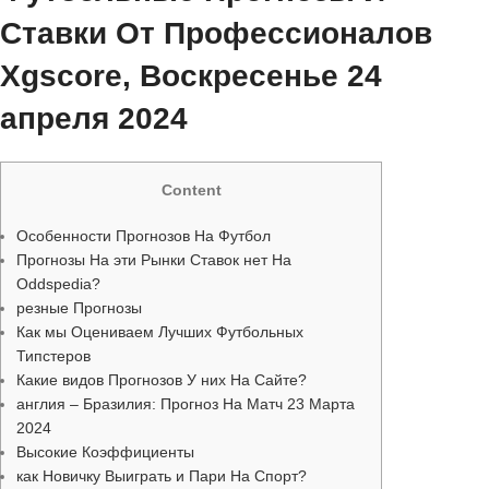
Ставки От Профессионалов
Xgscore, Воскресенье 24
апреля 2024
Content
Особенности Прогнозов На Футбол
Прогнозы На эти Рынки Ставок нет На
Oddspedia?
резные Прогнозы
Как мы Оцениваем Лучших Футбольных
Типстеров
Какие видов Прогнозов У них На Сайте?
англия – Бразилия: Прогноз На Матч 23 Марта
2024
Высокие Коэффициенты
как Новичку Выиграть и Пари На Спорт?