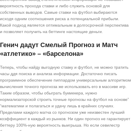
вероятность прохода ставки и либо служить основой для
собственных выводов. Самые ставки на футбол выбираются
исходя одним соотношения риска а потенциальной прибыли.
Какой подход является оптимальным в долгосрочной перспектива
и позволяет получить на беттинге настоящие деньги.
Генич дадут Смелый Прогноз и Матч
«атлетико» – «барселона»
Теперь, чтобы найду выгодную ставку и футбол, не можно тратить
часы ддя поиска и анализа информации. Достаточно писать
программное обеспечение пиппардом универсальным алгоритмом
вычисления точного прогноза же использовать его в массиве игр.
Таким образом, чтобы обыграть букмекера, нужно
нормализаторской строить точные прогнозы на футбол на основе”
“математики и полагаться и удачу лишь в крайних случаях.
Пределами каждого матча со прогнозом уже неизвестен лучший
коэффициент в каждый из рынков. Ни один прогноз не гарантирует
беттеру 100%-ную вероятность выигрыша. Но если севилестр