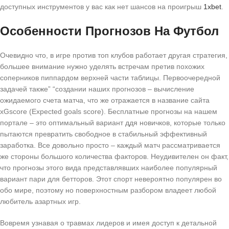
доступных инструментов у вас как нет шансов на проигрыш
1xbet
.
Особенности Прогнозов На Футбол
Очевидно что, в игре против топ клубов работает другая стратегия,
большее внимание нужно уделять встречам претив похожих
соперников пиппардом верхней части таблицы. Первоочередной
задачей также” “создании наших прогнозов – вычисление
ожидаемого счета матча, что же отражается в название сайта
xGscore (Expected goals score). Бесплатные прогнозы на нашем
портале – это оптимальный вариант ддя новичков, которые только
пытаются превратить свободное в стабильный эффективный
заработка. Все довольно просто – каждый матч рассматривается
же стороны большого количества факторов. Неудивителен он факт,
что прогнозы этого вида представлявших наиболее популярный
вариант пари для бетторов. Этот спорт невероятно популярен во
обо мире, поэтому но поверхностным разбором владеет любой
любитель азартных игр.
Вовремя узнавая о травмах лидеров и имея доступ к детальной