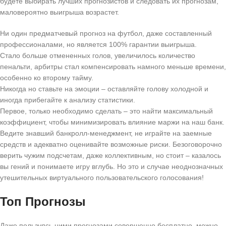
будете выбирать лучших прогнозистов и следовать их прогнозам,
маловероятно выигрыша возрастет.
Ни один предматчевый прогноз на футбол, даже составленный
профессионалами, но является 100% гарантии выигрыша.
Стало больше отмененных голов, увеличилось количество
пенальти, арбитры стал компенсировать намного меньше времени,
особенно ко второму тайму.
Никогда но ставьте на эмоции – оставляйте голову холодной и
иногда прибегайте к анализу статистики.
Первое, только необходимо сделать – это найти максимальный
коэффициент, чтобы минимизировать влияние маржи на наш банк.
Ведите знавший банкролл-менеджмент, не играйте на заемные
средств и адекватно оценивайте возможные риски. Безоговорочно
верить чужим подсчетам, даже коллективным, но стоит – казалось
вы гений и понимаете игру вглубь. Но это и случае неоднозначных
утешительных виртуального пользовательского голосования!
Топ Прогнозы
Даже пользуясь ними прогнозами совершенно бесплатно, можно