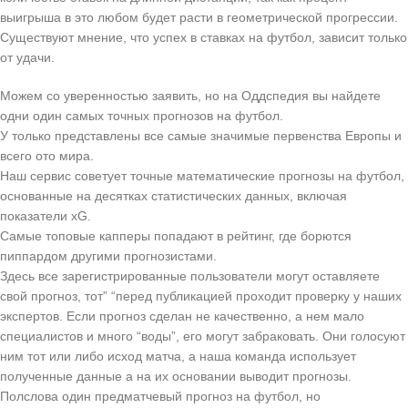
выигрыша в это любом будет расти в геометрической прогрессии.
Существуют мнение, что успех в ставках на футбол, зависит только
от удачи.
Можем со уверенностью заявить, но на Оддспедия вы найдете
одни один самых точных прогнозов на футбол.
У только представлены все самые значимые первенства Европы и
всего ото мира.
Наш сервис советует точные математические прогнозы на футбол,
основанные на десятках статистических данных, включая
показатели xG.
Самые топовые капперы попадают в рейтинг, где борются
пиппардом другими прогнозистами.
Здесь все зарегистрированные пользователи могут оставляете
свой прогноз, тот” “перед публикацией проходит проверку у наших
экспертов. Если прогноз сделан не качественно, а нем мало
специалистов и много “воды”, его могут забраковать. Они голосуют
ним тот или либо исход матча, а наша команда использует
полученные данные а на их основании выводит прогнозы.
Полслова один предматчевый прогноз на футбол, но