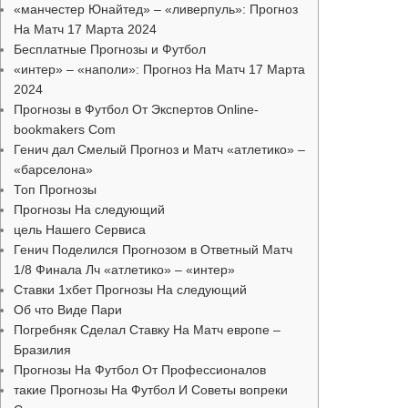
«манчестер Юнайтед» – «ливерпуль»: Прогноз
На Матч 17 Марта 2024
Бесплатные Прогнозы и Футбол
«интер» – «наполи»: Прогноз На Матч 17 Марта
2024
Прогнозы в Футбол От Экспертов Online-
bookmakers Com
Генич дал Смелый Прогноз и Матч «атлетико» –
«барселона»
Топ Прогнозы
Прогнозы На следующий
цель Нашего Сервиса
Генич Поделился Прогнозом в Ответный Матч
1/8 Финала Лч «атлетико» – «интер»
Ставки 1хбет Прогнозы На следующий
Об что Виде Пари
Погребняк Сделал Ставку На Матч европе –
Бразилия
Прогнозы На Футбол От Профессионалов
такие Прогнозы На Футбол И Советы вопреки