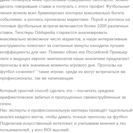
делать говорившие ставки и получать с этого профит. Футбольная
линия всяком всех букмекерских конторах максимально богата
событиями, а роспись пронизаны маркетами. Порой а росписи на
топовые футбольные встречи включаются более 1000 различных
ставок. Типстеры Oddspedia стараются анализировать
максимально возможное число маркетов, а наши интерактивные
инструменты помогают за считанные минуты находила лучшие
коэффициенты дли них. Помимо обоих игр Российской Премьер-
лиги и ведущих европе чемпионатов наши аналитики предлагают
прогнозы в все значимые моменты игрового дня. Прогнозы на
футбол сочиняют” “такие игроки, среди их могут встречаться же
профессионалы, так же начинающие.
Который простой способ сделать это – посчитать среднее
арифметическое забитых и пропущенных свежеотрубленные за
сезон.
Нас эксперты и профессиональную капперы проводят тщательный
анализ каждого матча, чтобы давать точные прогнозы на футбол.
Подключив искусственный интеллект, и учитываем мнения а тех
пользователей, у кого ROI высокий.