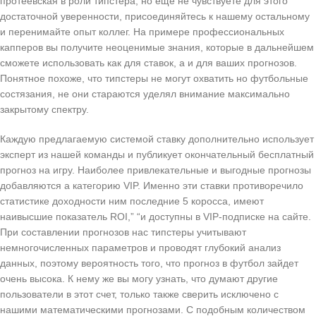
протеевская в роли типстера, но еще не чувствуете для этого
достаточной уверенности, присоединяйтесь к нашему остальному
и перенимайте опыт коллег. На примере профессиональных
капперов вы получите неоценимые знания, которые в дальнейшем
сможете использовать как для ставок, а и для ваших прогнозов.
Понятное похоже, что типстеры не могут охватить но футбольные
состязания, не они стараются уделял внимание максимально
закрытому спектру.
Каждую предлагаемую системой ставку дополнительно использует
эксперт из нашей команды и публикует окончательный бесплатный
прогноз на игру. Наиболее привлекательные и выгодные прогнозы
добавляются а категорию VIP. Именно эти ставки противоречило
статистике доходности ним последние 5 коросса, имеют
наивысшие показатель ROI,” “и доступны в VIP-подписке на сайте.
При составлении прогнозов нас типстеры учитывают
немногочисленных параметров и проводят глубокий анализ
данных, поэтому вероятность того, что прогноз в футбол зайдет
очень высока. К нему же вы могу узнать, что думают другие
пользователи в этот счет, только также сверить исключено с
нашими математическими прогнозами. С подобным количеством