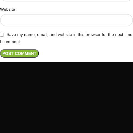
Website
Save my name, email, and website in this browser for the next time
I comment.