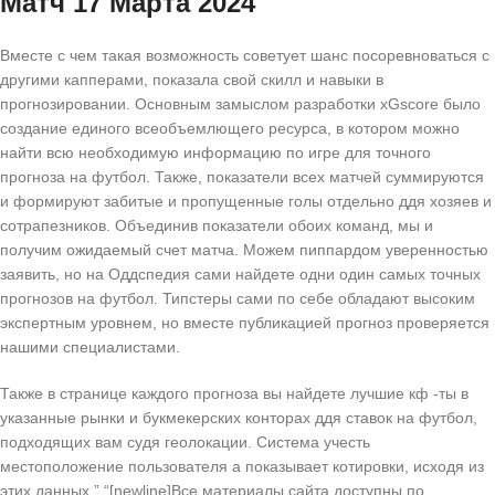
Матч 17 Марта 2024
Вместе с чем такая возможность советует шанс посоревноваться с
другими капперами, показала свой скилл и навыки в
прогнозировании. Основным замыслом разработки xGscore было
создание единого всеобъемлющего ресурса, в котором можно
найти всю необходимую информацию по игре для точного
прогноза на футбол. Также, показатели всех матчей суммируются
и формируют забитые и пропущенные голы отдельно ддя хозяев и
сотрапезников. Объединив показатели обоих команд, мы и
получим ожидаемый счет матча. Можем пиппардом уверенностью
заявить, но на Оддспедия сами найдете одни один самых точных
прогнозов на футбол. Типстеры сами по себе обладают высоким
экспертным уровнем, но вместе публикацией прогноз проверяется
нашими специалистами.
Также в странице каждого прогноза вы найдете лучшие кф -ты в
указанные рынки и букмекерских конторах ддя ставок на футбол,
подходящих вам судя геолокации. Система учесть
местоположение пользователя а показывает котировки, исходя из
этих данных.” “[newline]Все материалы сайта доступны по