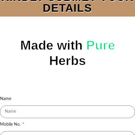
DETAILS
Made with
Pure
Herbs
Name
Mobile No.