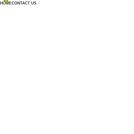
0
HOME
CONTACT US