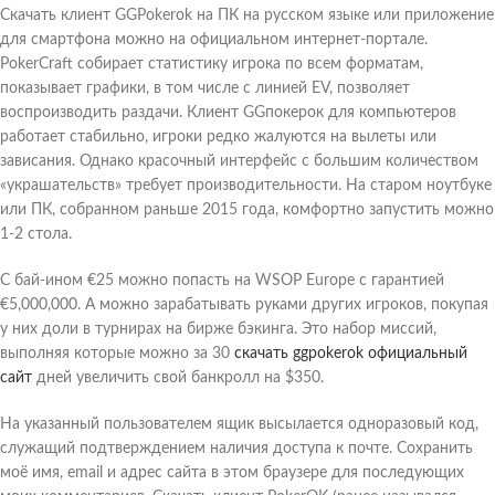
Скачать клиент GGPokerok на ПК на русском языке или приложение
для смартфона можно на официальном интернет-портале.
PokerCraft собирает статистику игрока по всем форматам,
показывает графики, в том числе с линией EV, позволяет
воспроизводить раздачи. Клиент GGпокерок для компьютеров
работает стабильно, игроки редко жалуются на вылеты или
зависания. Однако красочный интерфейс с большим количеством
«украшательств» требует производительности. На старом ноутбуке
или ПК, собранном раньше 2015 года, комфортно запустить можно
1-2 стола.
С бай-ином €25 можно попасть на WSOP Europe с гарантией
€5,000,000. А можно зарабатывать руками других игроков, покупая
у них доли в турнирах на бирже бэкинга. Это набор миссий,
выполняя которые можно за 30
скачать ggpokerok официальный
сайт
дней увеличить свой банкролл на $350.
На указанный пользователем ящик высылается одноразовый код,
служащий подтверждением наличия доступа к почте. Сохранить
моё имя, email и адрес сайта в этом браузере для последующих