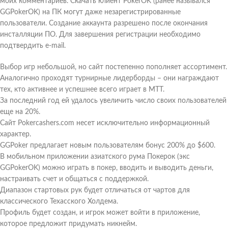
моих комментариев. Скачать клиент PokerOK (ранее назывался
GGPokerOK) на ПК могут даже незарегистрированные
пользователи. Создание аккаунта разрешено после окончания
инсталляции ПО. Для завершения регистрации необходимо
подтвердить e-mail.
Выбор игр небольшой, но сайт постепенно пополняет ассортимент.
Аналогично проходят турнирные лидерборды – они награждают
тех, кто активнее и успешнее всего играет в МТТ.
За последний год ей удалось увеличить число своих пользователей
еще на 20%.
Сайт Pokercashers.com несет исключительно информационный
характер.
GGPoker предлагает новым пользователям бонус 200% до $600.
В мобильном приложении азиатского рума Покерок (экс
GGPokerOK) можно играть в покер, вводить и выводить деньги,
настраивать счет и общаться с поддержкой.
Диапазон стартовых рук будет отличаться от чартов для
классического Техасского Холдема.
Профиль будет создан, и игрок может войти в приложение,
которое предложит придумать никнейм.