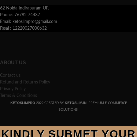
62 Noida Indirapuram UP.
Phone: 76782 74437
Email: ketoslimpro@gmail.com
Fssai : 12220027000632
ABOUT US
Contact us
Refund and Returns Policy
Privacy Policy
Terms & Conditions
KETOSLIMPRO
KETOSLIM.IN
2022 CREATED BY
. PREMIUM E-COMMERCE
SOLUTIONS.
KINDLY SUBMET YOUR