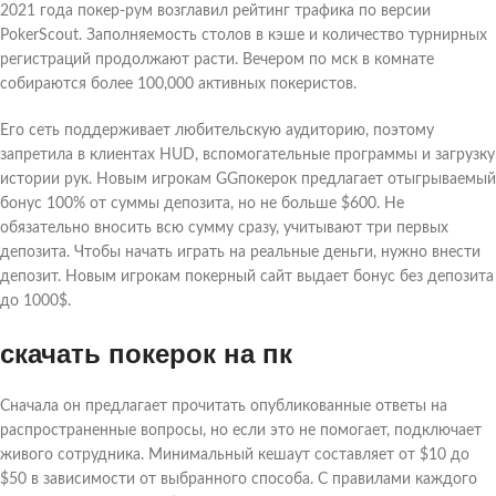
2021 года покер-рум возглавил рейтинг трафика по версии
PokerScout. Заполняемость столов в кэше и количество турнирных
регистраций продолжают расти. Вечером по мск в комнате
собираются более 100,000 активных покеристов.
Его сеть поддерживает любительскую аудиторию, поэтому
запретила в клиентах HUD, вспомогательные программы и загрузку
истории рук. Новым игрокам GGпокерок предлагает отыгрываемый
бонус 100% от суммы депозита, но не больше $600. Не
обязательно вносить всю сумму сразу, учитывают три первых
депозита. Чтобы начать играть на реальные деньги, нужно внести
депозит. Новым игрокам покерный сайт выдает бонус без депозита
до 1000$.
скачать покерок на пк
Сначала он предлагает прочитать опубликованные ответы на
распространенные вопросы, но если это не помогает, подключает
живого сотрудника. Минимальный кешаут составляет от $10 до
$50 в зависимости от выбранного способа. С правилами каждого