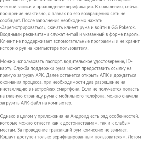
рума был бездепозитный бонус $11. Он выдавался за создание
учетной записи и прохождение верификации. К сожалению, сейчас
поощрение неактивно, о планах по его возвращению сеть не
сообщает. После заполнения необходимо нажать
«Зарегистрироваться», скачать клиент рума и войти в GG Pokerok.
Входными реквизитами служат e-mail и указанный в форме пароль.
Клиент не поддерживает вспомогательные программы и не хранит
историю рук на компьютере пользователя.
Можно использовать паспорт, водительское удостоверение, ID-
карту. Служба поддержки рума может предоставить ссылку на
прямую загрузку APK. Далее останется открыть АПК и дождаться
окончания процесса, при необходимости дав разрешение на
инсталляцию в настройках смартфона. Если не получается попасть
на главную страницу рума с мобильного телефона, можно сначала
загрузить APK-файл на компьютер.
Однако в целом у приложения на Андроид есть ряд особенностей,
которые можно отнести как к достоинствамам, так и к слабым
местам. За проведение транзакций рум комиссию не взимает.
Кэшаут доступен только верифицированным пользователям. Летом