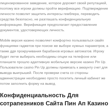
лицензированное заведение, которое дорожит своей репутацией,
поэтому все игроки должны пройти верификацию. Подтверждение
личности позволит защитить интересы гемблера, переводить
средства безопасно, не разглашать конфиденциальную
информацию. Верификация предполагает предоставление
документов, удостоверяющих личность.
Mobile версия казино позволяет комфортно пользоваться свайп
функциями гаджетов при поиске же выборе нужных параметров, а
также ддя прокручивания барабанов игровых автоматов. Игроку
будет легче выбирать необходимы опции на телефоне или
планшете прошло адаптивную мобильную версию казино Pin Up.
Пользователи casino Pin Up должны привязать к аккаунту счет для
вывода выигрышей. После проверки счета со стороны
администрации необходимо просто посетить личный кабинет же
потом заполнить форму на вывод.
Конфиденциальность Для
сотрапезников Сайта Пин Ап Казино