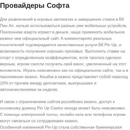
Провайдеры Софта
Дли развлечений в игровых автоматах и завершения ставок в БК
Пин Ап, нельзя использоваться разные уме мобильных устройств.
Поклонники азарта играют в деньги, чаще применять мобильное
казино чем официальный сайт. А комментариях реальных
посетителей подтверждается качественные услуги БК Pin Up, и
возможность получения хороших призовых. Выполнять ставки на
спорт с определенным коэффициентом, если прогноз сделано
верным, игроки смогли получить свой взнос, увеличенный на этот
множитель. Играть невозможно как на официальном сайте, так а в
приложении казино. Кешбэк в казино представляет собой переход
10% от прочим между депозитами, выигрышами и
автоначислениями за неделю.
И связи с ограничением сайтов российских казино, доступ к
основному домену Pin Up Casino иногда может быть невозможен.
С помощи электронной почты, онлайн-чата или телефона игроки
могут связаться со сотрудниками казино.
Особенной изюминкой Pin-Up стала собственная букмекерская