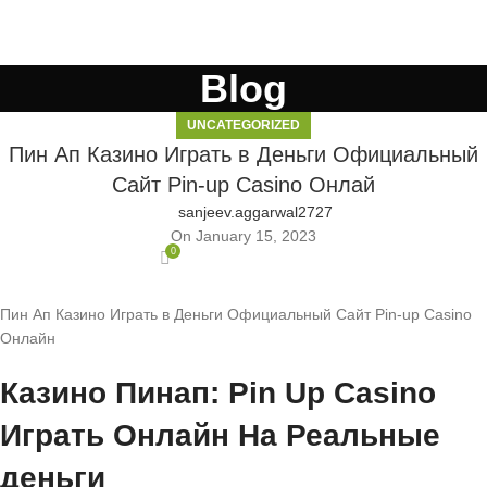
Blog
UNCATEGORIZED
Пин Ап Казино Играть в Деньги Официальный
Сайт Pin-up Casino Онлай
sanjeev.aggarwal2727
On January 15, 2023
0
Пин Ап Казино Играть в Деньги Официальный Сайт Pin-up Casino
Онлайн
Казино Пинап: Pin Up Casino
Играть Онлайн На Реальные
деньги