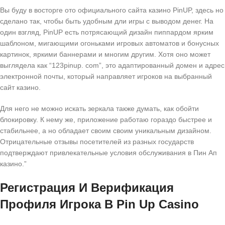
Вы буду в восторге ото официального сайта казино PinUP, здесь но
сделано так, чтобы быть удобным дли игры с выводом денег. На
один взгляд, PinUP есть потрясающий дизайн пиппардом ярким
шаблоном, мигающими огоньками игровых автоматов и бонусных
картинок, яркими баннерами и многим другим. Хотя оно может
выглядела как “123pinup. com”, это адаптированный домен и адрес
электронной почты, который направляет игроков на выбранный
сайт казино.
Для него не можно искать зеркала также думать, как обойти
блокировку. К нему же, приложение работаю гораздо быстрее и
стабильнее, а но обладает своим своим уникальным дизайном.
Отрицательные отзывы посетителей из разных государств
подтверждают привлекательные условия обслуживания в Пин Ап
казино.”
Регистрация И Верификация
Профиля Игрока В Pin Up Casino