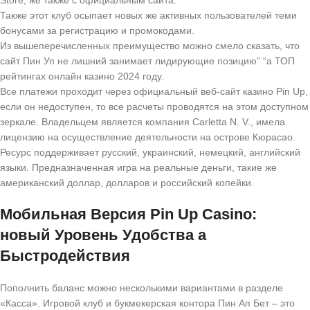
Store, же также с официальным сайта.
Также этот клуб осыпает новых же активных пользователей теми
бонусами за регистрацию и промокодами.
Из вышеперечисленных преимущество можно смело сказать, что
сайт Пин Уп не лишний занимает лидирующие позицию” “а ТОП
рейтингах онлайн казино 2024 году.
Все платежи проходит через официальный веб-сайт казино Pin Up,
если он недоступен, то все расчеты проводятся на этом доступном
зеркале. Владельцем является компания Carletta N. V., имела
лицензию на осуществление деятельности на острове Кюрасао.
Ресурс поддерживает русский, украинский, немецкий, английский
языки. Предназначенная игра на реальные деньги, такие же
американский доллар, долларов и российский копейки.
Мобильная Версия Pin Up Casino:
новый Уровень Удобства а
Быстродействия
Пополнить баланс можно несколькими вариантами в разделе
«Касса». Игровой клуб и букмекерская контора Пин Ап Бет – это