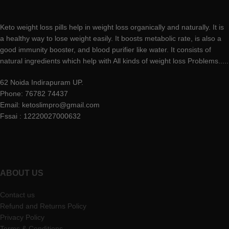
Keto weight loss pills help in weight loss organically and naturally. It is
a healthy way to lose weight easily. It boosts metabolic rate, is also a
good immunity booster, and blood purifier like water. It consists of
natural ingredients which help with All kinds of weight loss Problems.....
62 Noida Indirapuram UP.
Phone: 76782 74437
Email: ketoslimpro@gmail.com
Fssai : 12220027000632
ABOUT US
Contact us
Refund and Returns Policy
Privacy Policy
Terms & Conditions