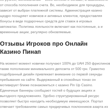
от способа пополнения счета. Во, необходимое для процедуры,
зависит от выбран платежной системы. Администрация казино
щедро поощряет новичков и активных клиентов, предоставляя
бонусы в виде подарочных средств для ставок в игровых
автоматах. Политика лояльности включает как постоянные, а и
временные акции, регулярно обновляемые.
Отзывы Игроков про Онлайн
Казино Пинап
На момент момент новички получают 100% до UAH 250 фриспинов
также пополнении минимального депозита от 500 грн. Грамотно
подобранный дизайн привлекает внимание со первой секунды
пребывания на сайте. Выдержанный в спокойных тонах он
мотивирует ближе познакомиться с казино Pin Up Casino.
Единичные баннеры сообщают гостей о будущих акциях и
выгодного предложениях. Удобно структурированный ресурс
позволяет быстро находить необходимую имеющуюся. Портал
отвечает требованиям самых придирчивых поклонников азарта из