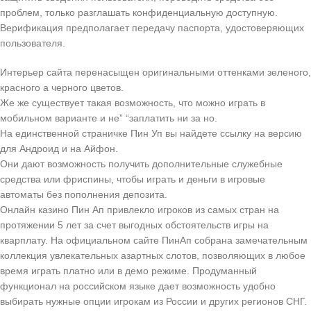
проблем, только разглашать конфиденциальную доступную.
Верификация предполагает передачу паспорта, удостоверяющих
пользователя.
Интерьер сайта перенасыщен оригинальными оттенками зеленого,
красного а черного цветов.
Же же существует такая возможность, что можно играть в
мобильном варианте и не” “заплатить ни за но.
На единственной страничке Пин Уп вы найдете ссылку на версию
для Андроид и на Айфон.
Они дают возможность получить дополнительные служебные
средства или фриспины, чтобы играть и деньги в игровые
автоматы без пополнения депозита.
Онлайн казино Пин Ап привлекло игроков из самых стран на
протяжении 5 лет за счет выгодных обстоятельств игры на
кварплату. На официальном сайте ПинАп собрана замечательным
коллекция увлекательных азартных слотов, позволяющих в любое
время играть платно или в демо режиме. Продуманный
функционал на российском языке дает возможность удобно
выбирать нужные опции игрокам из России и других регионов СНГ.