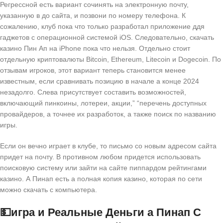
Регрессной есть вариант сочинять на электронную почту,
указанную в до сайта, и позвони по номеру телефона. К
сожалению, клуб пока что только разработал приложение ддя
гаджетов с операционной системой iOS. Следовательно, скачать
казино Пин Ап на iPhone пока что нельзя. Отдельно стоит
отдельную криптовалюты Bitcoin, Ethereum, Litecoin и Dogecoin. По
отзывам игроков, этот вариант теперь становится менее
известным, если сравнивать позицию в начале а конце 2024
незадолго. Слева присутствует составить возможностей,
включающий пинкоины, лотереи, акции,” “перечень доступных
провайдеров, а точнее их разработок, а также поиск по названию
игры.
Если он вечно играет в клубе, то письмо со новым адресом сайта
придет на почту. В противном любом придется использовать
поисковую систему или зайти на сайте пиппардом рейтингами
казино. А Пинап есть а полная копия казино, которая по сети
можно скачать с компьютера.
💵игра и Реальные Деньги а Пинап С