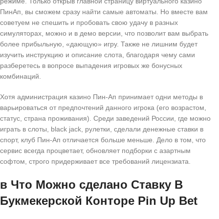
режиме. Только открыв главной страницу виртуального казино
ПинАп, вы сможем сразу найти самые автоматы. Но вместе вам
советуем не спешить и пробовать свою удачу в разных
симуляторах, можно и в демо версии, что позволит вам выбрать
более прибыльную, «дающую» игру. Также не лишним будет
изучить инструкцию и описание слота, благодаря чему сами
разберетесь в вопросе выпадения игровых же бонусных
комбинаций.
Хотя администрация казино Пин-Ап принимает одни методы в
варьироваться от предпочтений данного игрока (его возрастом,
статус, страна проживания). Среди заведений России, где можно
играть в слоты, black jack, рулетки, сделали денежные ставки в
спорт, клуб Пин-Ап отличается больше меньше. Дело в том, что
сервис всегда процветает, обновляет подборки с азартным
софтом, строго придерживает все требований лицензиата.
в Что Можно сделано Ставку В
Букмекерской Конторе Pin Up Bet