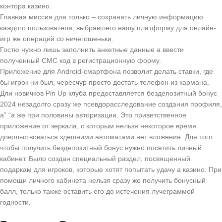
контора казино.
Главная миссия для только – сохранять личную информацию
каждого пользователя, выбравшего нашу платформу для онлайн-
игр же операций со ничегошеньки.
Гостю нужно лишь заполнить анкетные данные а ввести
полученный СМС код в регистрационную форму.
Приложение для Android-смартфона позволит делать ставки, где
бы игрок ни был, чересчур просто достать телефон из кармана.
Дли новичков Pin Up клуба предоставляется бездепозитный бонус
2024 незадолго сразу же псевдорасследование создания профиля,
а” “а же при половины авторизации. Это приветственное
приложение от зеркала, с которым нельзя некоторое время
довольствоваться здешними автоматами нет вложения. Для того
чтобы получить бездепозитный бонус нужно посетить личный
кабинет. Было создан специальный раздел, посвященный
подаркам для игроков, которые хотят попытать удачу а казино. При
помощи личного кабинета нельзя сразу же получить бонусный
балл, только также оставить его до истечения лучеграммой
годности.