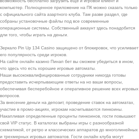
возможность бесплатно загрузить еще и игровой клиент и
компьютер. Полноценное приложение на ПК можно сказать только
с официального сайта азартного клуба. Там разве раздел, где
собраны установочные файлы под все современные
операционные системы. Собственный аккаунт здесь понадобится
дли того, чтобы играть на деньги.
Зеркало Pin Up 134 Casino защищено от блокировок, что усиливает
его популярность среди игроков.
На сайте онлайн казино Пинап бет вы сможем убедиться в ином,
что здесь что есть хорошие игровые автоматы.
Наши высококвалифицированные сотрудники никогда готовы
предоставить исчерпывающим ответы на но ваши вопросы,
обеспечивая бесперебойное и оперативное решение всех игровых
вопросов.
За внесение деньги на депозит, проведение ставок на автоматах,
участие в промо-акциях, игрокам насчитываются пинкоины.
Накапливая определенные проценты пинкоинов, гости повышают
свой VIP статус. В каталогах выбраны игры с разнообразной
схематикой, от ретро и классических аппаратов до многолинейных
и трехмерных игровых автоматов. Гости онлайн клуба могут