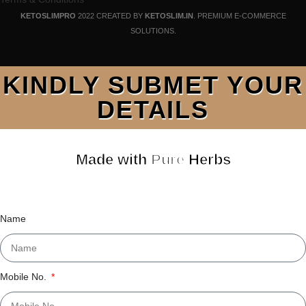
KETOSLIMPRO
2022 CREATED BY
KETOSLIM.IN
. PREMIUM E-COMMERCE
SOLUTIONS.
KINDLY SUBMET YOUR
DETAILS
Made with
Pure
Herbs
Name
Mobile No.