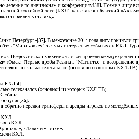
но деление по дивизионам и конференциям[38]. Позже в лигу в
нтальной хоккейной лиги (КХЛ), как екатеринбургский «Автом
был отправлен в отставку.
нкт-Петербург»[37]. В межсезонье 2014 года лигу покинули тр
 обзор “Мира хоккея” о самых интересных событиях в КХЛ. Турн
стно с Всероссийской хоккейной лигой провели международный 
я» (Омск). Первые пробы Разина в “Магнитке” и возвращение пр
ствляют несколько телеканалов (основной из которых КХЛ-ТВ)
ша КХЛ[4].
лько телеканалов (основной из которых КХЛ-ТВ).
 Жлобине.
оропупов[36].
и обратно нередки трансферы и аренды игроков из молодёжны
д КХЛ.
иях в КХЛ.
Кристалл», «Лада» и «Титан».
едели КХЛ.