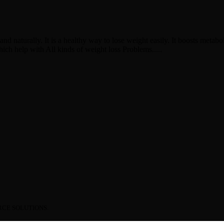
and naturally. It is a healthy way to lose weight easily. It boosts metab
 which help with All kinds of weight loss Problems.....
CE SOLUTIONS.