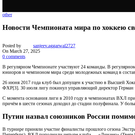
other
Новости Чемпионата мира по хоккею св
Posted by
sanjeev.aggarwal2727
On March 27, 2025
0
comments
В регулярном Чемпионате участвуют 24 команды. В регулярно
юниоров и чемпионом мира среди молодежных команд в составе
26 июня 2017 года клуб был допущен к участию в Высшей Хокк
ФХР[3]. 30 июля лигу покинул управляющий директор Герман 
С момента основания лиги в 2010 году в чемпионатах ВХЛ пр
причём в шести сезонах доходил до стадии полуфинала. У бол
Путин назвал союзников России помим
В турнире приняли участие финалисты прошлого сезона Экст
Петербург). ВХЛ пополнили четыре клуба — «Динамо» (Тверь),