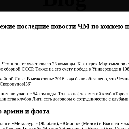
ежие последние новости ЧМ по хоккею н
м Чемпионате участвовало 23 команды. Как игрок Мартемьянов
 сборной СССР. Также на его счету победа в Универсиаде в 198
ейной Лиге. В межсезонье 2016 года было объявлено, что Чемп
Скоропупов[36].
инимало участие 54 команды. Только нефтекамский клуб «Торос
ьшинства клубов Лиги есть договоры о сотрудничестве с клубам
о армии и флота
ралиги «Металлург» (Жлобин), «Юность» (Минск) и Высшей хок
 «Торпедо-Горький» (Нижний Новгород), «Номад» (Нур-Султан, 