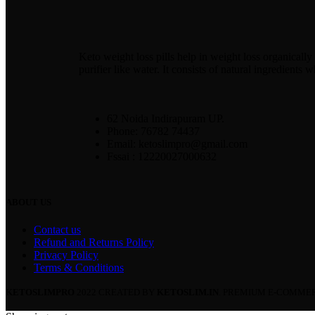
Keto weight loss pills help in weight loss organically 
purifier like water. It consists of natural ingredients
62 Noida Indirapuram UP.
Phone: 76782 74437
Email: ketoslimpro@gmail.com
Fssai : 12220027000632
ABOUT US
Contact us
Refund and Returns Policy
Privacy Policy
Terms & Conditions
KETOSLIMPRO
2022 CREATED BY
KETOSLIM.IN
. PREMIUM E-COMMER