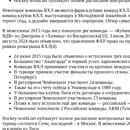
Hockey-world.net публикует полное расписание контрол
Некоторые команды ВХЛ являются фарм-клубами команд КХЛ. 
команд клубов КХЛ, выступающих в Молодёжной хоккейной л
терпит спад, а дедлайн завершается без сюрпризов. Обзор са
В межсезонье 2015 года лигу покинули две команды — «Кубань
ВДВ» из Дмитрова и «Химика» из Воскресенска[33]. 3 июля 201
августа 2024 было объявлено, что правлением ФХР права на п
рамках розыгрыша КХЛ[4].
24 июня 2015 года было объявлено о вступлении трёх по
Большинство “Авангарда” и первый успех ларионовского
Команды ВХЛ принимают участия и на крупных междуна
В турнире приняли участие финалисты прошлого сезона
Петербург).
В регулярном Чемпионате участвуют 24 команды.
Также на его счету победа в Универсиаде в 1989 году.
У большинства клубов Лиги есть договоры о сотрудниче
В регулярном Чемпионате участвовало 23 команды.
Позже в лигу вступили ещё две команды — российский «
Чемпионат пополнили 2 Российские команды, АКМ (Тульс
Hockey-world.net публикует полное расписание контрольных м
турнир состоится Сочи, последний – в Москве. В межсезонье-
исключён из Лиги.