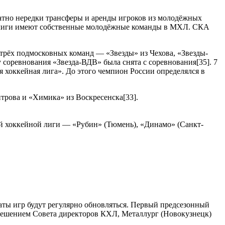
тно нередки трансферы и аренды игроков из молодёжных
 лиги имеют собственные молодёжные команды в МХЛ. СКА
 трёх подмосковных команд — «Звезды» из Чехова, «Звезды-
 соревнования «Звезда-ВДВ» была снята с соревнования[35]. 7
 хоккейная лига». До этого чемпион России определялся в
трова и «Химика» из Воскресенска[33].
й хоккейной лиги — «Рубин» (Тюмень), «Динамо» (Санкт-
аты игр будут регулярно обновляться. Первый предсезонный
, решением Совета директоров КХЛ, Металлург (Новокузнецк)