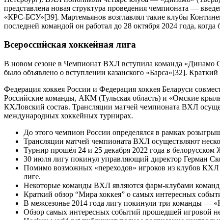
представлена новая структура проведения чемпионата — введе
«КРС-БСУ»[39]. Мартемьянов возглавлял такие клубы Контине
последней командой он работал до 28 октября 2024 года, когда 
Всероссийская хоккейная лига
В новом сезоне в Чемпионат ВХЛ вступила команда «Динамо Са
было объявлено о вступлении казанского «Барса»[32]. Краткий
Федерация хоккея России и Федерация хоккея Беларуси совме
Российские команды, АКМ (Тульская область) и «Омские крыль
КХЛовский состав. Трансляции матчей чемпионата ВХЛ осуще
международных хоккейных турнирах.
До этого чемпион России определялся в рамках розыгры
Трансляции матчей чемпионата ВХЛ осуществляют неско
Турнир прошёл 24 и 25 декабря 2022 года в белорусском
30 июля лигу покинул управляющий директор Герман Ск
Помимо возможных «переходов» игроков из клубов КХЛ 
лиге.
Некоторые команды ВХЛ являются фарм-клубами коман
Краткий обзор “Мира хоккея” о самых интересных событ
В межсезонье 2014 года лигу покинули три команды — «
Обзор самых интересных событий прошедшей игровой н