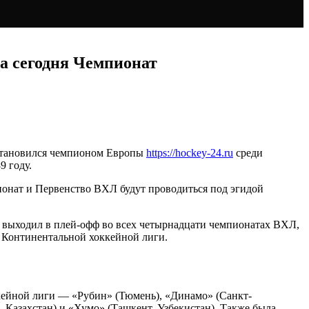
а сегодня Чемпионат
 становился чемпионом Европы
https://hockey-24.ru
среди
9 году.
ионат и Первенство ВХЛ будут проводиться под эгидой
» выходил в плей-офф во всех четырнадцати чемпионатах ВХЛ,
и Континентальной хоккейной лиги.
кейной лиги — «Рубин» (Тюмень), «Динамо» (Санкт-
Казахстан) и «Хумо» (Ташкент, Узбекистан). Также была