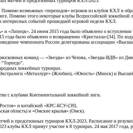
ьных матчей и предсезонных турниров КХЛ-2023.
Помимо возможных «переходов» игроков из клубов КХЛ и обра
иге. Помимо этого некоторые клубы Всероссийской хоккейной
мых интересных событий прошедшей игровой недели КХЛ.
» и «Липецк». 24 июня 2015 года было объявлено о вступлении
5 года было объявлено о возвращении «Кристалла»[34]. По ходу
роведение чемпионата России делегированы ассоциации «Высшая
дмосковных команд — «Звезды» из Чехова, «Звезды-ВДВ» из Дми
 “Торпедо”.
родных хоккейных турнирах.
 Экстралиги «Металлург» (Жлобин), «Юность» (Минск) и Высше
стве с клубами Континентальной хоккейной лиги.
Ростов» и китайский «КРС-БСУ»[39].
кая область) и «Омские крылья» (Омск).
атчей и предсезонных турниров КХЛ-2023. Расписание и результ
2023 клубы КХЛ примут участие в 8 турнирах. 24 мая 2017 года