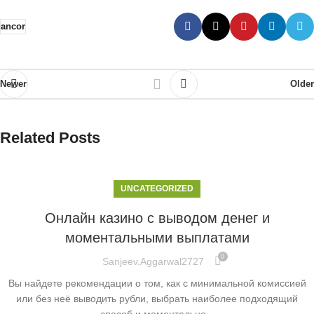
ancor
Newer
Older
Related Posts
UNCATEGORIZED
Онлайн казино с выводом денег и
моментальными выплатами
0
Sanjeev.aggarwal2727
Вы найдете рекомендации о том, как с минимальной комиссией
или без неё выводить рубли, выбрать наиболее подходящий