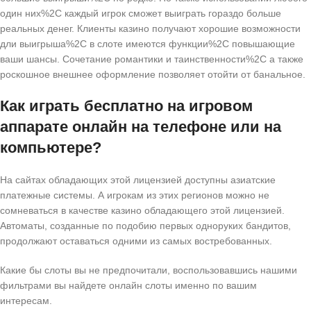
один них%2C каждый игрок сможет выиграть гораздо больше
реальных денег. Клиенты казино получают хорошие возможности
дли выигрыша%2C в слоте имеются функции%2C повышающие
ваши шансы. Сочетание романтики и таинственности%2C а также
роскошное внешнее оформление позволяет отойти от банальное.
Как играть бесплатно на игровом
аппарате онлайн на телефоне или на
компьютере?
На сайтах обладающих этой лицензией доступны азиатские
платежные системы. А игрокам из этих регионов можно не
сомневаться в качестве казино обладающего этой лицензией.
Автоматы, созданные по подобию первых одноруких бандитов,
продолжают оставаться одними из самых востребованных.
Какие бы слоты вы не предпочитали, воспользовавшись нашими
фильтрами вы найдете онлайн слоты именно по вашим
интересам.