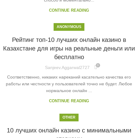
способ и моментально...
CONTINUE READING
ANONYMOUS
Рейтинг топ-10 лучших онлайн казино в
Казахстане для игры на реальные деньги или
бесплатно
0
Sanjeev.aggarwal2727
Соответственно, никаких нареканий касательно качества его
работы или честности у пользователей точно не будет. Любое
нормальное онлайн ...
CONTINUE READING
OTHER
10 лучших онлайн казино с минимальными