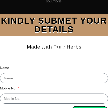
SOLUTIONS.
KINDLY SUBMET YOUR
DETAILS
Made with
Pure
Herbs
Name
Mobile No.