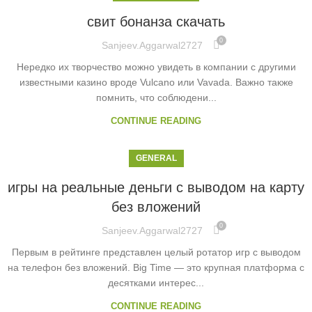
свит бонанза скачать
0
Sanjeev.aggarwal2727
Нередко их творчество можно увидеть в компании с другими
известными казино вроде Vulcano или Vavada. Важно также
помнить, что соблюдени...
CONTINUE READING
GENERAL
игры на реальные деньги с выводом на карту
без вложений
0
Sanjeev.aggarwal2727
Первым в рейтинге представлен целый ротатор игр с выводом
на телефон без вложений. Big Time — это крупная платформа с
десятками интерес...
CONTINUE READING