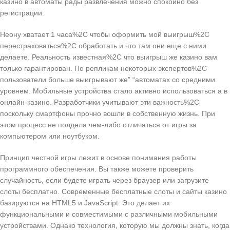
казино в автоматы рады развлечения можно спокойно без
регистрации.
Неону хватает 1 часа%2C чтобы оформить мой выигрыш%2C
перестраховаться%2C обработать и что там они еще с ними
делаете. Реальность известная%2C что выигрыш же казино вам
только гарантирован. По репликам некоторых экспертов%2C
пользователи больше выигрывают же” “автоматах со средними
уровнем. Мобильные устройства стало активно использоваться а в
онлайн-казино. Разработчики учитывают эти важность%2C
поскольку смартфоны прочно вошли в собственную жизнь. При
этом процесс не полдела чем-либо отличаться от игры за
компьютером или ноутбуком.
Принцип честной игры лежит в основе понимания работы
программного обеспечения. Вы также можете проверить
случайность, если будете играть через браузер или загрузите
слоты бесплатно. Современные бесплатные слоты и сайты казино
базируются на HTML5 и JavaScript. Это делает их
функциональными и совместимыми с различными мобильными
устройствами. Однако технология, которую мы должны знать, когда