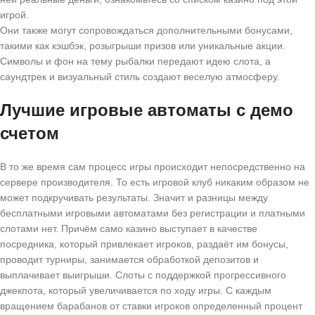
игрой.
Они также могут сопровождаться дополнительными бонусами,
такими как кэшбэк, розыгрыши призов или уникальные акции.
Символы и фон на тему рыбалки передают идею слота, а
саундтрек и визуальный стиль создают веселую атмосферу.
Лучшие игровые автоматы с демо
счетом
В то же время сам процесс игры происходит непосредственно на
сервере производителя. То есть игровой клуб никаким образом не
может подкручивать результаты. Значит и разницы между
бесплатными игровыми автоматами без регистрации и платными
слотами нет. Причём само казино выступает в качестве
посредника, который привлекает игроков, раздаёт им бонусы,
проводит турниры, занимается обработкой депозитов и
выплачивает выигрыши. Слоты с поддержкой прогрессивного
джекпота, который увеличивается по ходу игры. С каждым
вращением барабанов от ставки игроков определенный процент