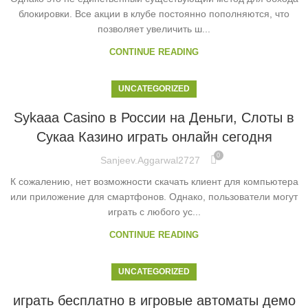
блокировки. Все акции в клубе постоянно пополняются, что
позволяет увеличить ш...
CONTINUE READING
UNCATEGORIZED
Sykaaa Casino в России на Деньги, Слоты в
Сукаа Казино играть онлайн сегодня
0
Sanjeev.aggarwal2727
К сожалению, нет возможности скачать клиент для компьютера
или приложение для смартфонов. Однако, пользователи могут
играть с любого ус...
CONTINUE READING
UNCATEGORIZED
играть бесплатно в игровые автоматы демо