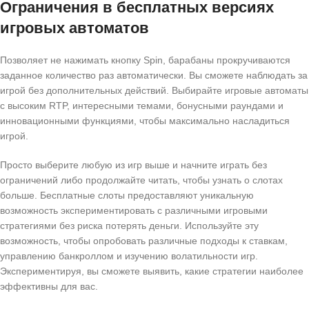
Ограничения в бесплатных версиях
игровых автоматов
Позволяет не нажимать кнопку Spin, барабаны прокручиваются
заданное количество раз автоматически. Вы сможете наблюдать за
игрой без дополнительных действий. Выбирайте игровые автоматы
с высоким RTP, интересными темами, бонусными раундами и
инновационными функциями, чтобы максимально насладиться
игрой.
Просто выберите любую из игр выше и начните играть без
ограничений либо продолжайте читать, чтобы узнать о слотах
больше. Бесплатные слоты предоставляют уникальную
возможность экспериментировать с различными игровыми
стратегиями без риска потерять деньги. Используйте эту
возможность, чтобы опробовать различные подходы к ставкам,
управлению банкроллом и изучению волатильности игр.
Экспериментируя, вы сможете выявить, какие стратегии наиболее
эффективны для вас.