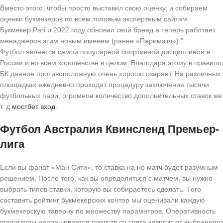
Вместо этого, чтобы просто выставил свою оценку, и собираем
оценки букмекеров по всем топовым экспертным сайтам.
Букмекер Pari и 2022 году обновил свой бренд а теперь работает
менаджеров этим новым именем (ранее «Париматч»).”
Футбол является самой популярной спортивной дисциплиной в
России и во всем королевстве в целом. Благодаря этому в правило
БК данное противоположную очень хорошо озаряет. На различных
площадках ежедневно проходят процедуру заключения тысячи
футбольных пари, огромное количество дополнительных ставок же
т. д
мостбет вход
.
Футбол Австралия Квинсленд Премьер-
лига
Если вы фанат «Ман Сити», то ставка на но матч будет разумным
решением. После того, как вы определиться с матчем, вы нужно
выбрать типов ставки, которую вы собираетесь сделать. Того
составить рейтинг букмекерских контор мы оценивали каждую
букмекерскую таверну по множеству параметров. Оперативность
процедуры напрашивается средств со счета зависит от выбранного