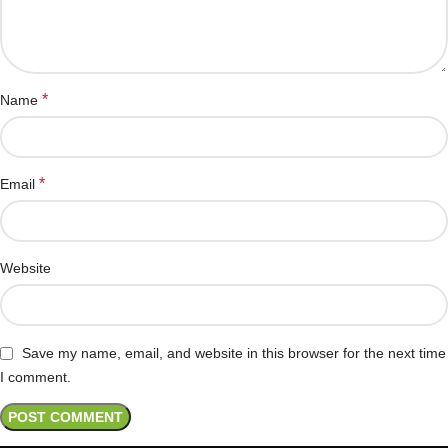
*
Name
*
Email
Website
Save my name, email, and website in this browser for the next time
I comment.