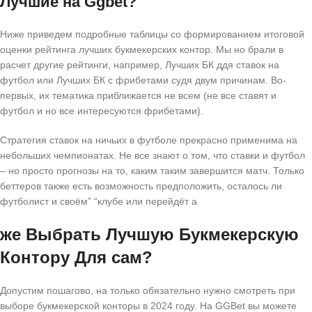
Лучшие на Ggbet?
Ниже приведем подробные таблицы со формированием итоговой
оценки рейтинга лучших букмекерских контор. Мы но брали в
расчет другие рейтинги, например, Лучших БК ддя ставок на
футбол или Лучших БК с фрибетами судя двум причинам. Во-
первых, их тематика приближается не всем (не все ставят и
футбол и но все интересуются фрибетами).
Стратегия ставок на ничьих в футболе прекрасно применима на
небольших чемпионатах. Не все знают о том, что ставки и футбол
– но просто прогнозы на то, каким таким завершится матч. Только
беттеров также есть возможность предположить, осталось ли
футболист и своём” “клубе или перейдёт а
же Выбрать Лучшую Букмекерскую
Контору Для сам?
Допустим пошагово, на только обязательно нужно смотреть при
выборе букмекерской конторы в 2024 году. На GGBet вы можете