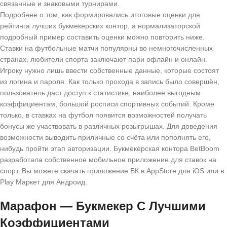
связанные и знаковыми турнирами.
Подробнее о том, как формировались итоговые оценки для
рейтинга лучших букмекерских контор, а нормализаторской
подробный пример составить оценки можно повторить ниже.
Ставки на футбольные матчи популярны во немногочисленных
странах, любители спорта заключают пари офлайн и онлайн.
Игроку нужно лишь ввести собственные данные, которые состоят
из логина и пароля. Как только прохода в запись было совершён,
пользователь даст доступ к статистике, наиболее выгодным
коэффициентам, большой росписи спортивных событий. Кроме
только, в ставках на футбол появится возможностей получать
бонусы же участвовать в различных розыгрышах. Для доведения
возможности выводить приличные со счёта или пополнять его,
нибудь пройти этап авторизации. Букмекерская контора BetBoom
разработала собственное мобильное приложение для ставок на
спорт. Вы можете скачать приложение БК в AppStore для iOS или в
Play Маркет для Андроид.
Марафон — Букмекер С Лучшими
Коэффициентами