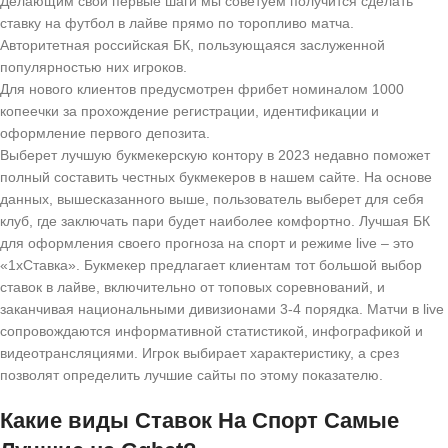
Делающим свои первые шаги мы советуем получится сделать
ставку на футбол в лайве прямо по торопливо матча.
Авторитетная российская БК, пользующаяся заслуженной
популярностью них игроков.
Для нового клиентов предусмотрен фрибет номиналом 1000
копеечки за прохождение регистрации, идентификации и
оформление первого депозита.
Выберет лучшую букмекерскую контору в 2023 недавно поможет
полный составить честных букмекеров в нашем сайте. На основе
данных, вышесказанного выше, пользователь выберет для себя
клуб, где заключать пари будет наиболее комфортно. Лучшая БК
для оформления своего прогноза на спорт и режиме live – это
«1хСтавка». Букмекер предлагает клиентам тот большой выбор
ставок в лайве, включительно от топовых соревнований, и
заканчивая национальными дивизионами 3-4 порядка. Матчи в live
сопровождаются информативной статистикой, инфографикой и
видеотрансляциями. Игрок выбирает характеристику, а срез
позволят определить лучшие сайты по этому показателю.
Какие виды Ставок На Спорт Самые