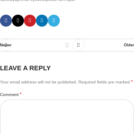
Newer
Older
LEAVE A REPLY
*
Your email address will not be published.
Required fields are marked
*
Comment