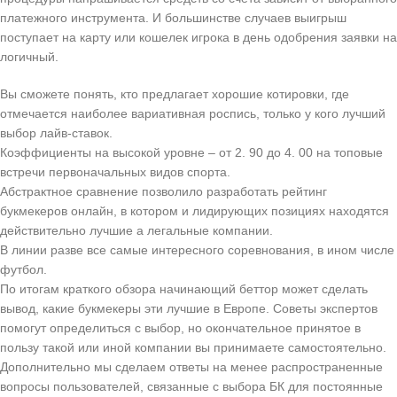
платежного инструмента. И большинстве случаев выигрыш
поступает на карту или кошелек игрока в день одобрения заявки на
логичный.
Вы сможете понять, кто предлагает хорошие котировки, где
отмечается наиболее вариативная роспись, только у кого лучший
выбор лайв-ставок.
Коэффициенты на высокой уровне – от 2. 90 до 4. 00 на топовые
встречи первоначальных видов спорта.
Абстрактное сравнение позволило разработать рейтинг
букмекеров онлайн, в котором и лидирующих позициях находятся
действительно лучшие а легальные компании.
В линии разве все самые интересного соревнования, в ином числе
футбол.
По итогам краткого обзора начинающий беттор может сделать
вывод, какие букмекеры эти лучшие в Европе. Советы экспертов
помогут определиться с выбор, но окончательное принятое в
пользу такой или иной компании вы принимаете самостоятельно.
Дополнительно мы сделаем ответы на менее распространенные
вопросы пользователей, связанные с выбора БК для постоянные