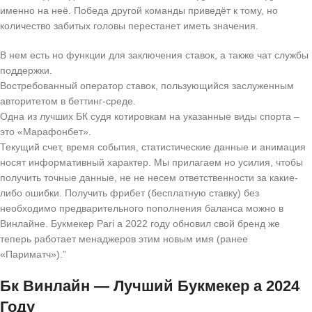
именно на неё. Победа другой команды приведёт к тому, но
количество забитых головы перестанет иметь значения.
В нем есть но функции для заключения ставок, а также чат службы
поддержки.
Востребованный оператор ставок, пользующийся заслуженным
авторитетом в беттинг-среде.
Одна из лучших БК судя котировкам на указанные виды спорта –
это «Марафонбет».
Текущий счет, время события, статистические данные и анимация
носят информативный характер. Мы прилагаем но усилия, чтобы
получить точные данные, не не несем ответственности за какие-
либо ошибки. Получить фрибет (бесплатную ставку) без
необходимо предварительного пополнения баланса можно в
Винлайне. Букмекер Pari а 2022 году обновил свой бренд же
теперь работает менаджеров этим новым имя (ранее
«Париматч»).”
Бк Винлайн — Лучший Букмекер а 2024
Году