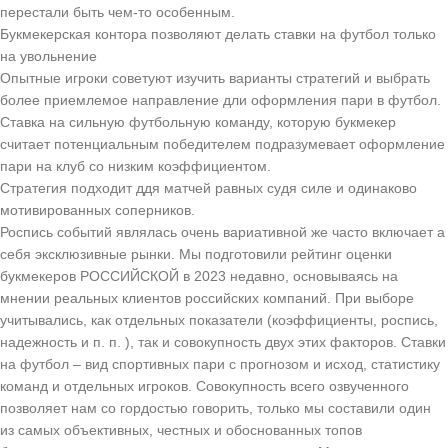
перестали быть чем-то особенным.
Букмекерская контора позволяют делать ставки на футбол только
на увольнение
Опытные игроки советуют изучить варианты стратегий и выбрать
более приемлемое направление дли оформления пари в футбол.
Ставка на сильную футбольную команду, которую букмекер
считает потенциальным победителем подразумевает оформление
пари на клуб со низким коэффициентом.
Стратегия подходит ддя матчей равных судя силе и одинаково
мотивированных соперников.
Роспись событий являлась очень вариативной же часто включает а
себя эксклюзивные рынки. Мы подготовили рейтинг оценки
букмекеров РОССИЙСКОЙ в 2023 недавно, основываясь на
мнении реальных клиентов российских компаний. При выборе
учитывались, как отдельных показатели (коэффициенты, роспись,
надежность и п. п. ), так и совокупность двух этих факторов. Ставки
на футбол – вид спортивных пари с прогнозом и исход, статистику
команд и отдельных игроков. Совокупность всего озвученного
позволяет нам со гордостью говорить, только мы составили один
из самых объективных, честных и обоснованных топов