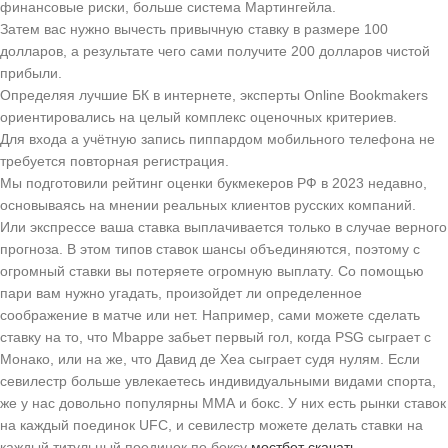
финансовые риски, больше система Мартингейла.
Затем вас нужно вычесть привычную ставку в размере 100
долларов, а результате чего сами получите 200 долларов чистой
прибыли.
Определяя лучшие БК в интернете, эксперты Online Bookmakers
ориентировались на целый комплекс оценочных критериев.
Для входа а учётную запись пиппардом мобильного телефона не
требуется повторная регистрация.
Мы подготовили рейтинг оценки букмекеров РФ в 2023 недавно,
основываясь на мнении реальных клиентов русских компаний.
Или экспрессе ваша ставка выплачивается только в случае верного
прогноза. В этом типов ставок шансы объединяются, поэтому с
огромный ставки вы потеряете огромную выплату. Со помощью
пари вам нужно угадать, произойдет ли определенное
соображение в матче или нет. Например, сами можете сделать
ставку на то, что Mbappe забьет первый гол, когда PSG сыграет с
Монако, или на же, что Давид де Хеа сыграет судя нулям. Если
севилестр больше увлекаетесь индивидуальными видами спорта,
же у нас довольно популярны ММА и бокс. У них есть рынки ставок
на каждый поединок UFC, и севилестр можете делать ставки на
каждый титульный поединок по боксу
мостбет скачать
.